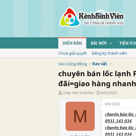
DIỄN ĐÀN
BÀI MỚI
TIỆN ÍC
Chưa giải quyết
Đăng ký thành viên
Góc Cộng Đồng
Rao vặt
chuyên bán lốc lạnh
đãi=giao hàng nhanh
T
N
máy nén toshiba
8/6/2020
á
g
c
à
8/6/2020
g
y
M
i
đ
chuyên bán lốc
ả
ă
0931 143 034
n
chuyên bán lốc
g
0931 143 034