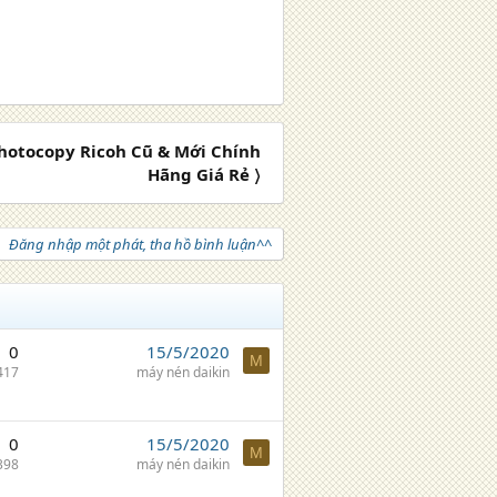
hotocopy Ricoh Cũ & Mới Chính
Hãng Giá Rẻ 〉
Đăng nhập một phát, tha hồ bình luận^^
0
15/5/2020
M
417
máy nén daikin
0
15/5/2020
M
398
máy nén daikin