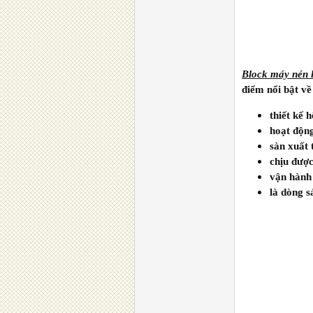
Block máy nén
điểm nổi bật về
thiết kế 
hoạt động
sàn xuất 
chịu được
vận hành 
là dòng s