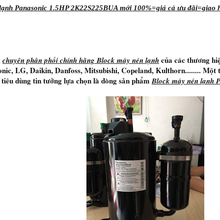
 lạnh Panasonic 1.5HP 2K22S225BUA mới 100%=giá cả ưu đãi=giao h
g
của các thương hiệ
chuyên phân phối chính hãng Block máy nén lạnh
nic, LG, Daikin, Danfoss, Mitsubishi, Copeland, Kulthorn........ Một
 tiêu dùng tin tưởng lựa chọn là dòng sản phẩm
Block máy nén lạnh 