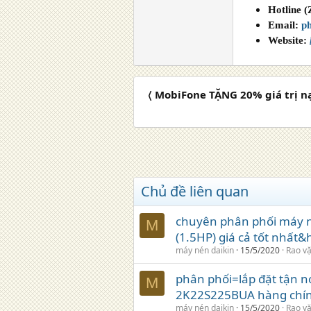
Hotline 
Email:
p
Website:
〈 MobiFone TẶNG 20% giá trị n
Chủ đề liên quan
chuyên phân phối máy 
M
(1.5HP) giá cả tốt nhất
máy nén daikin
15/5/2020
Rao vặ
phân phối=lắp đặt tận n
M
2K22S225BUA hàng chín
máy nén daikin
15/5/2020
Rao vặ