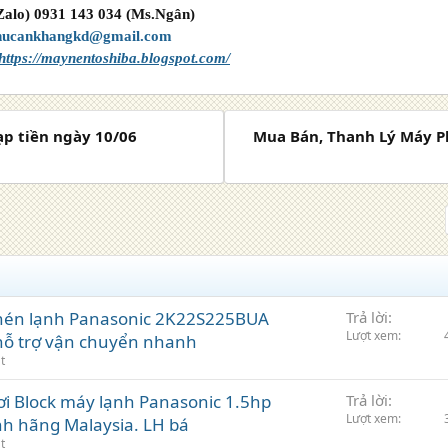
(Zalo) 0931 143 034 (Ms.Ngân)
hucankhangkd@gmail.com
https://maynentoshiba.blogspot.com/
ạp tiền ngày 10/06
Mua Bán, Thanh Lý Máy P
nén lạnh Panasonic 2K22S225BUA
Trả lời
Lượt xem
&hỗ trợ vận chuyển nhanh
t
ơi Block máy lạnh Panasonic 1.5hp
Trả lời
Lượt xem
h hãng Malaysia. LH bá
t