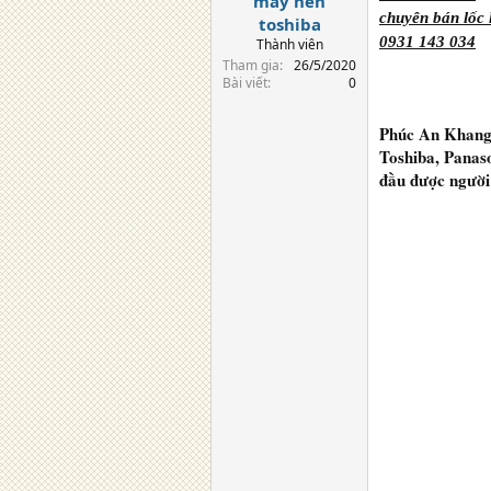
máy nén
chuyên bán lốc
toshiba
0931 143 034
Thành viên
Tham gia
26/5/2020
Bài viết
0
Phúc An Khan
Toshiba, Panaso
đầu được người