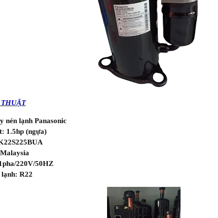
 THUẬT
y nén lạnh Panasonic
: 1.5hp (ngựa)
2K22S225BUA
 Malaysia
 1pha/220V/50HZ
 lạnh: R22