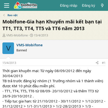
Đăng nhập
Đăng ký
Rao vặt
Mobifone-Gia hạn Khuyến mãi kết bạn tại
TT1, TT3, TT4, TT5 và TT6 năm 2013
T
N
VMS-Mobifone
15/4/2013
á
g
c
à
VMS-Mobifone
V
g
y
Banned
i
đ
ả
ă
n
15/4/2013
#1
g
Thời gian khuyến mại: Từ ngày 08/09/2012 đến ngày
30/04/2013
TB trả trước đăng ký nhóm (1 Trưởng nhóm và 1 thành viên)
được KM 10 phút đầu miễn phí.
- TT1, TT4, TT5, TT6 từ 08/09- 20/10/2012 và thêm TT3 từ
26/9-20/10/2012 .
- Tiếp tục gia hạn: từ 21/10/2012 - 30/11/2012 > 1/12/2012 -
31/12/2012 > 1/1-31/1/2013 > 1/2-28/2/2013 > 1/3 -