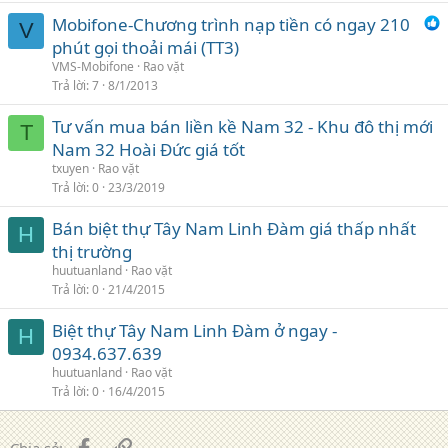
Mobifone-Chương trình nạp tiền có ngay 210
V
phút gọi thoải mái (TT3)
VMS-Mobifone
Rao vặt
Trả lời
7
8/1/2013
Tư vấn mua bán liền kề Nam 32 - Khu đô thị mới
T
Nam 32 Hoài Đức giá tốt
txuyen
Rao vặt
Trả lời
0
23/3/2019
Bán biệt thự Tây Nam Linh Đàm giá thấp nhất
H
thị trường
huutuanland
Rao vặt
Trả lời
0
21/4/2015
Biệt thự Tây Nam Linh Đàm ở ngay -
H
0934.637.639
huutuanland
Rao vặt
Trả lời
0
16/4/2015
Facebook
Liên kết