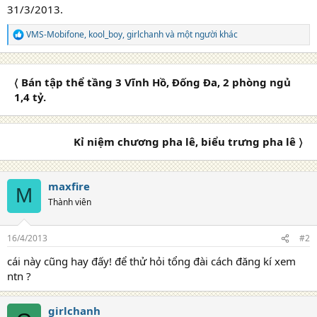
31/3/2013.
VMS-Mobifone
,
kool_boy
,
girlchanh
và một người khác
R
e
a
c
〈 Bán tập thể tầng 3 Vĩnh Hồ, Đống Đa, 2 phòng ngủ
t
i
1,4 tỷ.
o
n
s
Kỉ niệm chương pha lê, biểu trưng pha lê 〉
:
maxfire
M
Thành viên
16/4/2013
#2
cái này cũng hay đấy! để thử hỏi tổng đài cách đăng kí xem
ntn ?
girlchanh