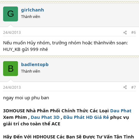
girlchanh
G
Thành viên
24/4/2013
#6
Nếu muốn Hủy nhóm, trưởng nhóm hoặc thànhviên soạn:
HUY_KB gửi 999 nhé
badlentopb
B
Thành viên
24/4/2013
#7
ngay moi up phu ban
3DHOUSE Nhà Phân Phối Chính Thức Các Loại
Dau Phat
Xem Phim ,
Dau Phat 3D
,
Đầu Phát HD Giá Rẻ
phục vụ
giải trí cho toàn thể ACE
Hãy Đến Với HDHOUSE Các Bạn Sẽ Được Tư Vấn Tận Tình