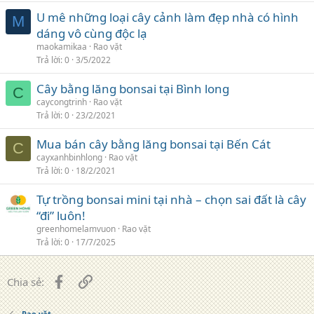
U mê những loại cây cảnh làm đẹp nhà có hình
M
dáng vô cùng độc lạ
maokamikaa
Rao vặt
Trả lời
0
3/5/2022
Cây bằng lăng bonsai tại Bình long
C
caycongtrinh
Rao vặt
Trả lời
0
23/2/2021
Mua bán cây bằng lăng bonsai tại Bến Cát
C
cayxanhbinhlong
Rao vặt
Trả lời
0
18/2/2021
Tự trồng bonsai mini tại nhà – chọn sai đất là cây
“đi” luôn!
greenhomelamvuon
Rao vặt
Trả lời
0
17/7/2025
Facebook
Liên kết
Chia sẻ:
Rao vặt