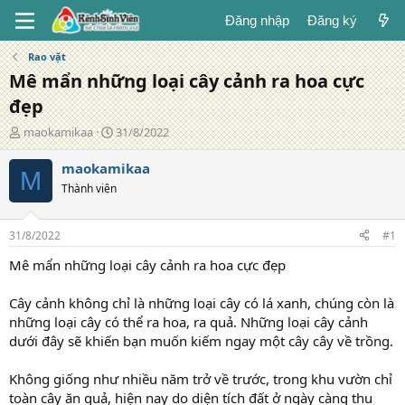
Đăng nhập
Đăng ký
Rao vặt
Mê mẩn những loại cây cảnh ra hoa cực
đẹp
T
N
maokamikaa
31/8/2022
á
g
c
à
maokamikaa
M
g
y
Thành viên
i
đ
ả
ă
n
31/8/2022
#1
g
Mê mẩn những loại cây cảnh ra hoa cực đẹp
Cây cảnh không chỉ là những loại cây có lá xanh, chúng còn là
những loại cây có thể ra hoa, ra quả. Những loại cây cảnh
dưới đây sẽ khiến bạn muốn kiếm ngay một cây cây về trồng.
Không giống như nhiều năm trở về trước, trong khu vườn chỉ
toàn cây ăn quả, hiện nay do diện tích đất ở ngày càng thu