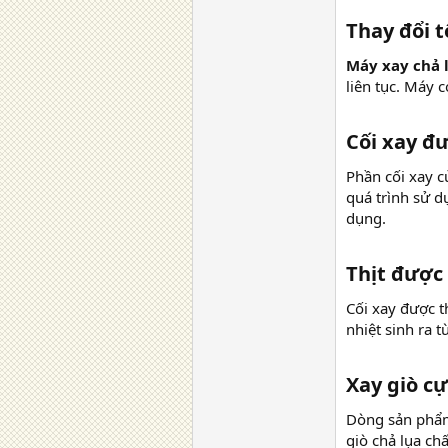
Thay đổi t
Máy xay chả 
liên tục. Máy 
Cối xay đ
Phần cối xay c
quá trình sử d
dụng.
Thịt được
Cối xay được t
nhiệt sinh ra t
Xay giò cự
Dòng sản ph
giò chả lụa ch