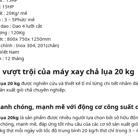
t : 15HP
 : 15HP
t : 20Kg/ mẻ
n : 3 – 5Phút/ mẻ
 dao : Dao 4 lưỡi cắt
ợng : 120Kg
ước : 800x 750x 1250mm
 chính : Inox 304, 201(chân)
 Việt Nam
 : 12 tháng
vượt trội của
máy xay chả lụa 20 kg
lụa 20 kg
được nghiên cứu và thiết kế tỉ mỉ từng chi tiết nhằm 
sản xuất giò chả chuyên nghiệp.
hanh chóng, mạnh mẽ với động cơ công suất 
lụa 20kg
là sản phẩm được nhiều người lựa chọn bởi sở hữu độn
 chóng, mạnh mẽ, đáp ứng tốt nhu cầu của các cơ sở sản xuất gi
kg thịt mỗi ngày với tốc độ trung bình 20 kg/h thịt chỉ trong 3 – 