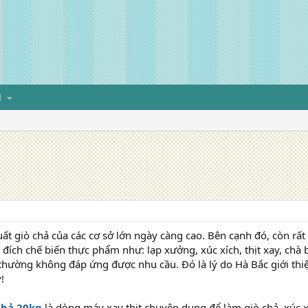
H
g
ất giò chả của các cơ sở lớn ngày càng cao. Bên cạnh đó, còn rất 
đích chế biến thực phẩm như: lạp xưởng, xúc xích, thịt xay, c
thường không đáp ứng được nhu cầu. Đó là lý do Hà Bắc giới th
!
chả 20kg
là dòng máy xay thịt chuyên dụng để làm giò chả, xúc x