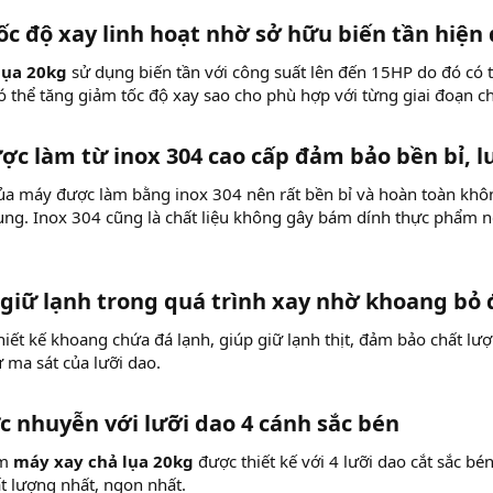
ốc độ xay linh hoạt nhờ sở hữu biến tần hiện 
lụa 20kg
sử dụng biến tần với công suất lên đến 15HP do đó có t
có thể tăng giảm tốc độ xay sao cho phù hợp với từng giai đoạn c
ược làm từ inox 304 cao cấp đảm bảo bền bỉ, 
ủa máy được làm bằng inox 304 nên rất bền bỉ và hoàn toàn khô
ụng. Inox 304 cũng là chất liệu không gây bám dính thực phẩm nê
 giữ lạnh trong quá trình xay nhờ khoang bỏ 
hiết kế khoang chứa đá lạnh, giúp giữ lạnh thịt, đảm bảo chất lượn
ừ ma sát của lưỡi dao.
c nhuyễn với lưỡi dao 4 cánh sắc bén
ẩm
máy xay chả lụa 20kg
được thiết kế với 4 lưỡi dao cắt sắc bén
ất lượng nhất, ngon nhất.