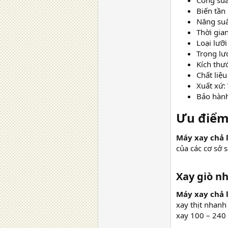
Công suấ
Biến tần
Năng suấ
Thời gia
Loại lưỡi
Trọng lư
Kích th
Chất liệu
Xuất xứ:
Bảo hành
Ưu điểm 
Máy xay chả 
của các cơ sở 
Xay giò n
Máy xay chả 
xay thịt nhanh
xay 100 – 240 