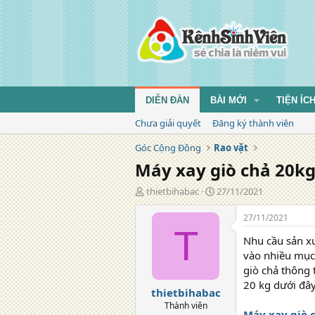
DIỄN ĐÀN
BÀI MỚI
TIỆN ÍC
Chưa giải quyết
Đăng ký thành viên
Góc Cộng Đồng
Rao vặt
Máy xay giò chả 20k
T
N
thietbihabac
27/11/2021
á
g
c
à
27/11/2021
g
y
T
Nhu cầu sản xu
i
đ
ả
ă
vào nhiều mục 
n
giò chả thông 
g
20 kg dưới đây
thietbihabac
Thành viên
Máy xay giò 