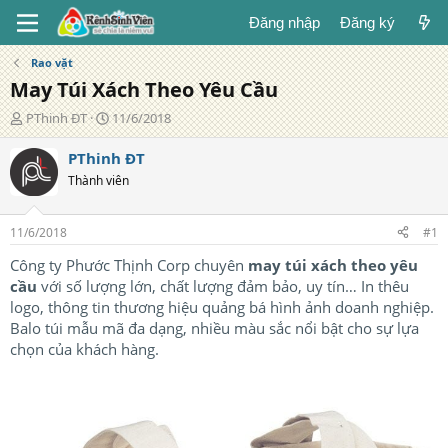
Đăng nhập
Đăng ký
Rao vặt
May Túi Xách Theo Yêu Cầu
T
N
PThinh ĐT
11/6/2018
á
g
c
à
PThinh ĐT
g
y
Thành viên
i
đ
ả
ă
n
11/6/2018
#1
g
Công ty Phước Thịnh Corp chuyên
may túi xách theo yêu
cầu
với số lượng lớn, chất lượng đảm bảo, uy tín… In thêu
logo, thông tin thương hiệu quảng bá hình ảnh doanh nghiệp.
Balo túi mẫu mã đa dạng, nhiều màu sắc nổi bật cho sự lựa
chọn của khách hàng.