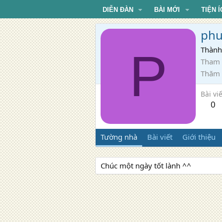
DIỄN ĐÀN
BÀI MỚI
TIỆN Í
phu
P
Thành
Tham 
Thăm
Bài viế
0
Tường nhà
Bài viết
Giới thiệu
Chúc một ngày tốt lành ^^