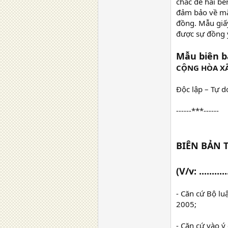
chắc để hai bê
đảm bảo về mặt
đồng. Mẫu giấ
được sự đồng ý
Mẫu biên b
CỘNG HÒA XÃ
Độc lập – Tự 
------***------
BIÊN BẢN 
(V/v: ............
- Căn cứ Bộ l
2005;
- Căn cứ vào ý 