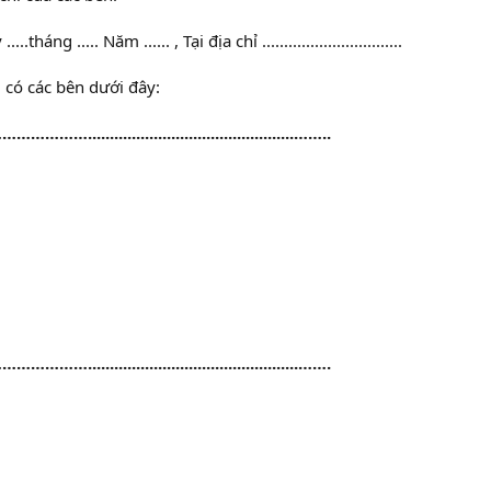
tháng ..... Năm ...... , Tại địa chỉ ................................
 có các bên dưới đây:
...............................................……..
................................................…….