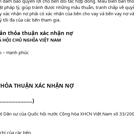
n đảm bảo quyền lợi cho bên đối tác hợp đồng. Mẫu biên bản thỏa
 pháp lý, giúp tránh được những mâu thuẫn, tranh chấp về quyề
y xác nhận nợ phải có xác nhận của bên cho vay và bên vay nợ v
 tối đa của các bên tham gia.
ản thỏa thuận xác nhận nợ
 HỘI CHỦ NGHĨA VIỆT NAM
do – Hạnh phúc
THỎA THUẬN XÁC NHẬN NỢ
.....................)
uật Dân sự của Quốc hội nước Cộng hòa XHCN Việt Nam số 33/2
chí của các bên.