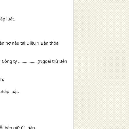
áp luật.
ản nợ nêu tại Điều 1 Bản thỏa
ông ty ................ (Ngoại trừ Bên
h;
pháp luật.
ỗi bên giữ 01 bản.