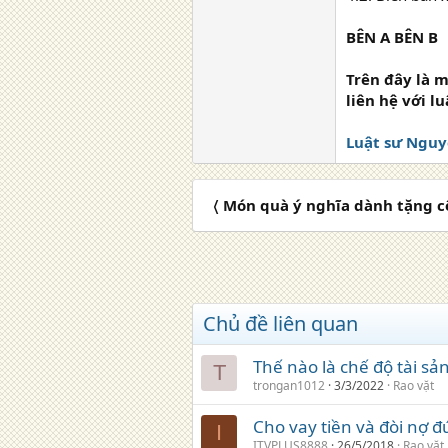
BÊN A BÊN B
Trên đây là 
liên hệ với l
Luật sư Nguy
〈 Món quà ý nghĩa dành tặng c
Chủ đề liên quan
Thế nào là chế độ tài s
T
trongan1012
3/3/2022
Rao vặt
Cho vay tiền và đòi nợ đ
I
ITVPLUS8888
26/5/2018
Rao vặt