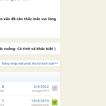
n vấn đề cần thắc mắc vui lòng
t vuông- Cá tính và khác biệt 〉
Đăng nhập một phát, tha hồ bình luận^^
0
3/3/2022
T
306
trongan1012
1
19/3/2019
H
619
huytuyensinh