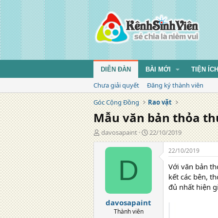
DIỄN ĐÀN
BÀI MỚI
TIỆN ÍC
Chưa giải quyết
Đăng ký thành viên
Góc Cộng Đồng
Rao vặt
Mẫu văn bản thỏa th
T
N
davosapaint
22/10/2019
á
g
c
à
22/10/2019
g
y
D
Với văn bản th
i
đ
ả
ă
kết các bên, t
n
đủ nhất hiện g
g
davosapaint
Thành viên