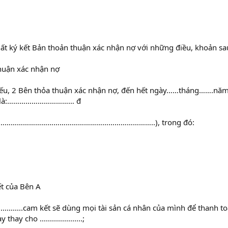
t ký kết Bản thoản thuận xác nhận nợ với những điều, khoản sa
thuận xác nhận nợ
hiếu, 2 Bên thỏa thuận xác nhận nợ, đến hết ngày……tháng…….
ền là:…………………………… đ
………………………………………………………………………..), trong đó:
t của Bên A
..............cam kết sẽ dùng mọi tài sản cá nhân của mình để thanh
hay cho .....................;