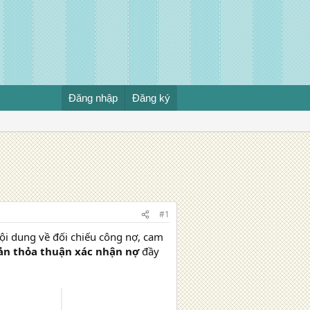
Đăng nhập
Đăng ký
#1
nội dung về đối chiếu công nợ, cam
ản thỏa thuận xác nhận nợ
đầy