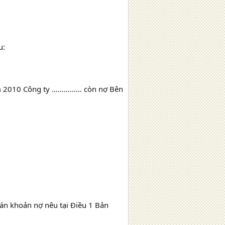
u:
năm 2010 Công ty …………… còn nợ Bên
 toán khoản nợ nêu tại Điều 1 Bản