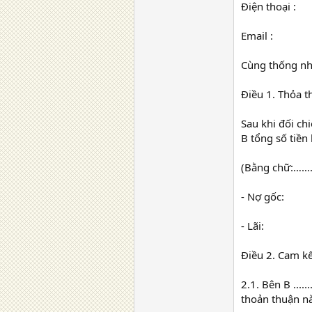
Điện thoại :
Email :
Cùng thống nhấ
Điều 1. Thỏa 
Sau khi đối c
B tổng số ti
(Bằng chữ:
- Nợ gốc:
- Lãi:
Điều 2. Cam kế
2.1. Bên B ....
thoản thuận này t