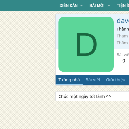
DIỄN ĐÀN
BÀI MỚI
TIỆN Í
dav
D
Thành
Tham 
Thăm
Bài viế
0
Tường nhà
Bài viết
Giới thiệu
Chúc một ngày tốt lành ^^