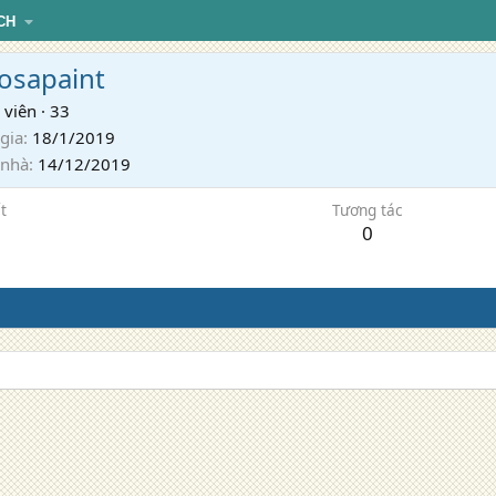
CH
osapaint
 viên
·
33
gia
18/1/2019
 nhà
14/12/2019
t
Tương tác
0