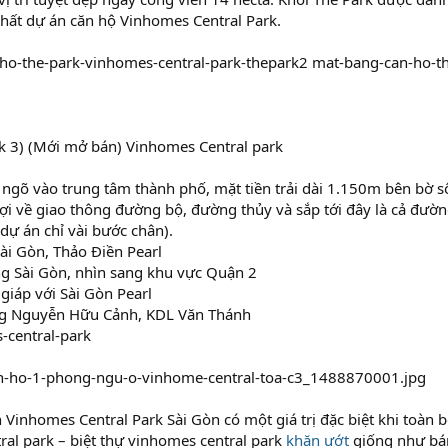
hất dự án căn hộ Vinhomes Central Park.
ho-the-park-vinhomes-central-park-thepark2 mat-bang-can-ho-th
k 3) (Mới mở bán) Vinhomes Central park
ngõ vào trung tâm thành phố, mặt tiền trải dài 1.150m bên bờ s
ợi về giao thông đường bộ, đường thủy và sắp tới đây là cả đườn
dự án chỉ vài bước chân).
Sài Gòn, Thảo Điền Pearl
ng Sài Gòn, nhìn sang khu vực Quận 2
 giáp với Sài Gòn Pearl
ng Nguyễn Hữu Cảnh, KDL Văn Thánh
s-central-park
án Vinhomes Central Park Sài Gòn có một giá trị đặc biệt khi toàn
al park – biệt thự vinhomes central park
khăn ướt
giống như bá