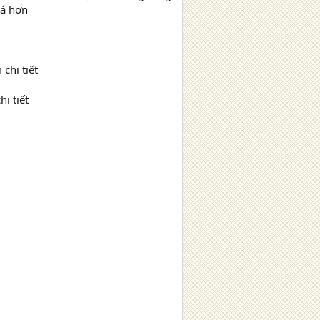
iá hơn
chi tiết
i tiết