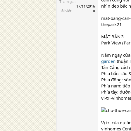
Tham gia
nhìn đẹp bậc n
17/11/2016
Bài viết
0
mat-bang-can-
thepark21
MẶT BẰNG
Park View (Par
Nằm ngay cửa 
garden
thuận l
Tân Cảng cách 
Phía bắc: cầu 
Phía đông: sô
Phía nam: tiếp
Phía tây: đườ
vi-tri-vinhome
Vị trí của dự 
vinhomes Centr