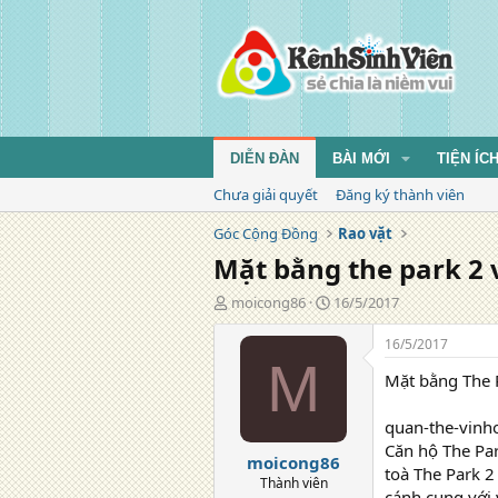
DIỄN ĐÀN
BÀI MỚI
TIỆN ÍC
Chưa giải quyết
Đăng ký thành viên
Góc Cộng Đồng
Rao vặt
Mặt bằng the park 2 
T
N
moicong86
16/5/2017
á
g
c
à
16/5/2017
g
y
M
Mặt bằng The 
i
đ
ả
ă
n
quan-the-vinh
g
Căn hộ The Pa
moicong86
toà The Park 2
Thành viên
cánh cung với 