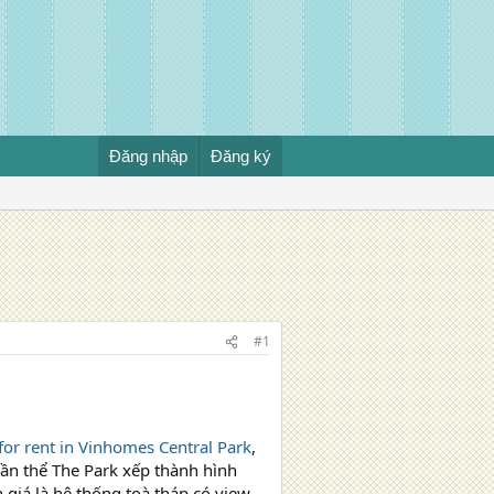
Đăng nhập
Đăng ký
#1
for rent in Vinhomes Central Park
,
quần thể The Park xếp thành hình
 giá là hệ thống toà tháp có view