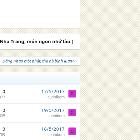
 Nha Trang, món ngon nhớ lâu 〉
Đăng nhập một phát, tha hồ bình luận^^
0
17/5/2017
C
877
cunhibom
0
19/5/2017
C
635
cunhibom
0
18/5/2017
C
789
cunhibom