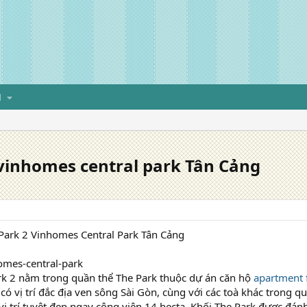
H
vinhomes central park Tân Cảng
Park 2 Vinhomes Central Park Tân Cảng
omes-central-park
rk 2 nằm trong quần thể The Park thuộc dự án căn hộ
apartment 
 có vị trí đắc địa ven sông Sài Gòn, cùng với các toà khác trong 
vị trí tuyệt đẹp ngay công viên 14 hecta. Khối The Park được đánh