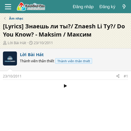
Đăng nhập
Đăng ký
Âm nhạc
[Lyrics] Знаешь ли ты?/ Znaesh Li Ty?/ Do
You Know? - Maksim / Максим
T
N
Lời Bài Hát
23/10/2011
á
g
c
à
Lời Bài Hát
g
y
Thành viên thân thiết
Thành viên thân thiết
i
đ
ả
ă
n
23/10/2011
#1
g
▶️