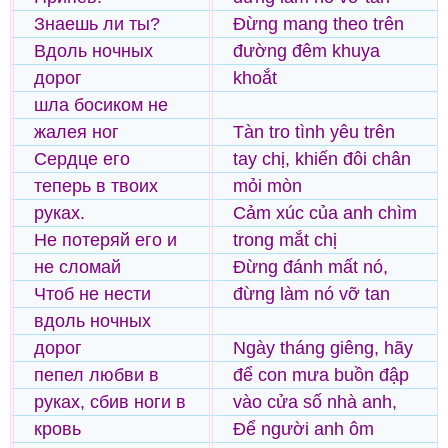
Знаешь ли ты?
Đừng mang theo trên
Вдоль ночных
đường đêm khuya
дорог
khoắt
шла босиком не
жалея ног
Tàn tro tình yêu trên
Сердце его
tay chị, khiến đôi chân
теперь в твоих
mỏi mòn
руках.
Cảm xúc của anh chìm
Не потеряй его и
trong mắt chị
не сломай
Đừng đánh mất nó,
Чтоб не нести
đừng làm nó vỡ tan
вдоль ночных
дорог
Ngày tháng giêng, hãy
пепел любви в
để con mưa buồn đập
руках, cбив ноги в
vào cửa số nhà anh,
кровь
Để người anh ôm