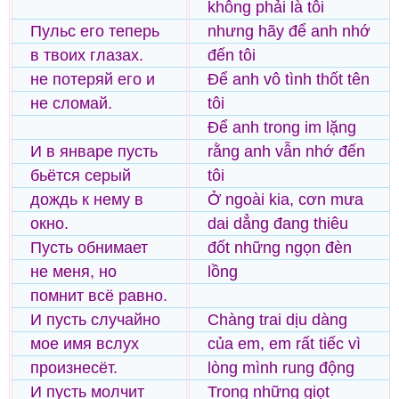
không phải là tôi
Пульс его теперь
nhưng hãy để anh nhớ
в твоих глазах.
đến tôi
не потеряй его и
Để anh vô tình thốt tên
не сломай.
tôi
Để anh trong im lặng
И в январе пуcть
rằng anh vẫn nhớ đến
бьётся серый
tôi
дождь к нему в
Ở ngoài kia, cơn mưa
окно.
dai dẳng đang thiêu
Пусть обнимает
đốt những ngọn đèn
не меня, но
lồng
помнит всё равно.
И пусть случайно
Chàng trai dịu dàng
мое имя вслух
của em, em rất tiếc vì
произнесёт.
lòng mình rung động
И пусть молчит
Trong những giọt