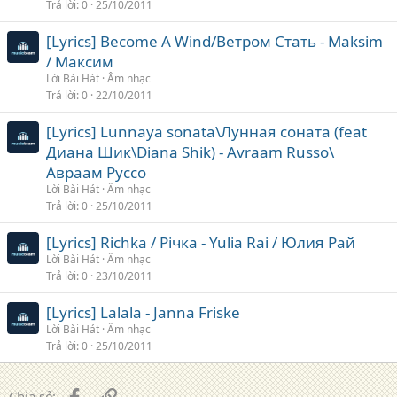
Trả lời
0
25/10/2011
[Lyrics] Become A Wind/Ветром Cтать - Maksim
/ Максим
Lời Bài Hát
Âm nhạc
Trả lời
0
22/10/2011
[Lyrics] Lunnaya sonata\Лунная соната (feat
Диана Шик\Diana Shik) - Avraam Russo\
Авраам Руссо
Lời Bài Hát
Âm nhạc
Trả lời
0
25/10/2011
[Lyrics] Richka / Річка - Yulia Rai / Юлия Рай
Lời Bài Hát
Âm nhạc
Trả lời
0
23/10/2011
[Lyrics] Lalala - Janna Friske
Lời Bài Hát
Âm nhạc
Trả lời
0
25/10/2011
Facebook
Liên kết
Chia sẻ: