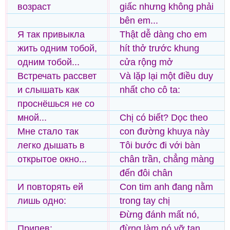
возраст
giấc nhưng không phải
bên em...
Я так привыкла
Thật dễ dàng cho em
жить одним тобой,
hít thở trước khung
одним тобой...
cửa rộng mở
Встречать рассвет
Và lặp lại một điều duy
и слышать как
nhất cho cô ta:
проснёшься не со
мной...
Chị có biết? Dọc theo
Мне стало так
con đường khuya này
легко дышать в
Tôi bước đi với bàn
открытое окно...
chân trần, chẳng màng
đến đôi chân
И повторять ей
Con tim anh đang nằm
лишь одно:
trong tay chị
Đừng đánh mất nó,
Припев:
đừng làm nó vỡ tan