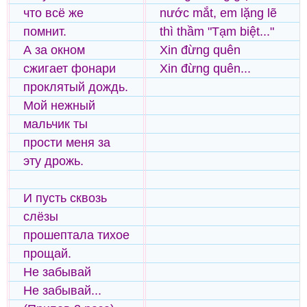
что всё же
nước mắt, em lặng lẽ
помнит.
thì thầm "Tạm biệt..."
А за окном
Xin đừng quên
сжигает фонари
Xin đừng quên...
проклятый дождь.
Мой нежный
мальчик ты
прости меня за
эту дрожь.
И пусть сквозь
слёзы
прошептала тихое
прощай.
Не забывай
Не забывай...