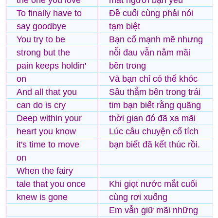
the one you love
mất người bạn yêu
To finally have to
Đề cuối cùng phải nói
say goodbye
tạm biệt
You try to be
Bạn cố mạnh mẽ nhưng
strong but the
nỗi đau vẫn nằm mãi
pain keeps holdin'
bên trong
on
Và bạn chỉ có thể khóc
And all that you
Sâu thẳm bên trong trái
can do is cry
tim bạn biết rằng quãng
Deep within your
thời gian đó đã xa mãi
heart you know
Lúc câu chuyện cổ tích
it's time to move
bạn biết đã kết thúc rồi.
on
When the fairy
tale that you once
Khi giọt nước mắt cuối
knew is gone
cùng rơi xuống
Em vẫn giữ mãi những