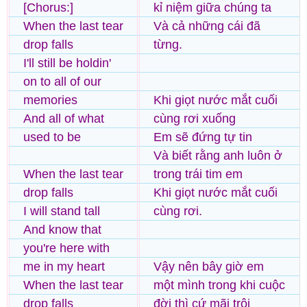
[Chorus:]
kỉ niệm giữa chúng ta
When the last tear
Và cả những cái đã
drop falls
từng.
I'll still be holdin'
on to all of our
memories
Khi giọt nước mắt cuối
And all of what
cùng rơi xuống
used to be
Em sẽ đứng tự tin
Và biết rằng anh luôn ở
When the last tear
trong trái tim em
drop falls
Khi giọt nước mắt cuối
I will stand tall
cùng rơi.
And know that
you're here with
me in my heart
Vậy nên bây giờ em
When the last tear
một mình trong khi cuộc
drop falls
đời thì cứ mãi trôi