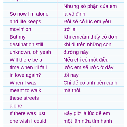
Nhưng số phận của em
So now I'm alone
là vô định
and life keeps
Rồi sẽ có lúc em yêu
movin' on
trở lại
But my
Khi emcảm thấy cô đơn
destination still
khi đi trên những con
unknown, oh yeah
đường này
Will there be a
Nếu chỉ có một điều
time when I'll fall
ước em sẽ ước ở đây
in love again?
tối nay
When I was
Chỉ để có anh bên cạnh
meant to walk
mà thôi.
these streets
alone
If there was just
Bây giờ là lúc để em
one wish I could
một lần nữa tìm hạnh