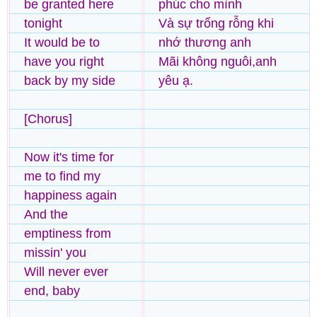
be granted here
phúc cho mình
tonight
Và sự trống rỗng khi
It would be to
nhớ thương anh
have you right
Mãi không nguôi,anh
back by my side
yêu ạ.
[Chorus]
Now it's time for
me to find my
happiness again
And the
emptiness from
missin' you
Will never ever
end, baby