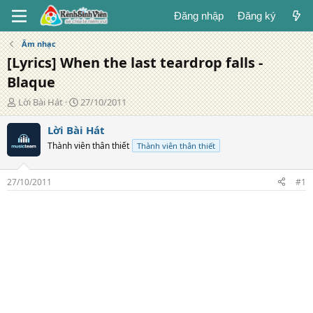
Đăng nhập
Đăng ký
Âm nhạc
[Lyrics] When the last teardrop falls -
Blaque
T
N
Lời Bài Hát
27/10/2011
á
g
c
à
Lời Bài Hát
g
y
Thành viên thân thiết
Thành viên thân thiết
i
đ
ả
ă
n
27/10/2011
#1
g