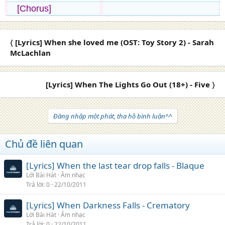
[Chorus]
〈 [Lyrics] When she loved me (OST: Toy Story 2) - Sarah
McLachlan
[Lyrics] When The Lights Go Out (18+) - Five 〉
Đăng nhập một phát, tha hồ bình luận^^
Chủ đề liên quan
[Lyrics] When the last tear drop falls - Blaque
Lời Bài Hát
Âm nhạc
Trả lời
0
22/10/2011
[Lyrics] When Darkness Falls - Crematory
Lời Bài Hát
Âm nhạc
Trả lời
0
22/10/2011