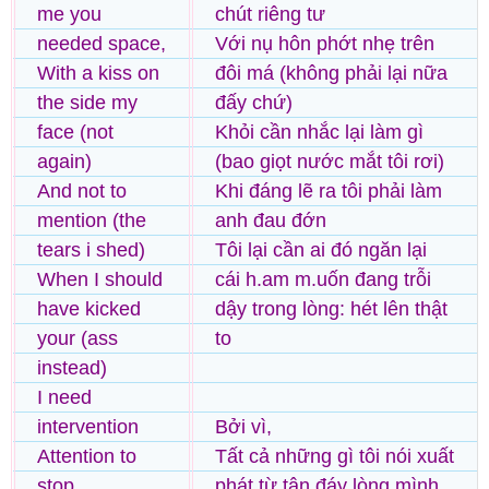
me you
chút riêng tư
needed space,
Với nụ hôn phớt nhẹ trên
With a kiss on
đôi má (không phải lại nữa
the side my
đấy chứ)
face (not
Khỏi cần nhắc lại làm gì
again)
(bao giọt nước mắt tôi rơi)
And not to
Khi đáng lẽ ra tôi phải làm
mention (the
anh đau đớn
tears i shed)
Tôi lại cần ai đó ngăn lại
When I should
cái h.am m.uốn đang trỗi
have kicked
dậy trong lòng: hét lên thật
your (ass
to
instead)
I need
intervention
Bởi vì,
Attention to
Tất cả những gì tôi nói xuất
stop
phát từ tận đáy lòng mình