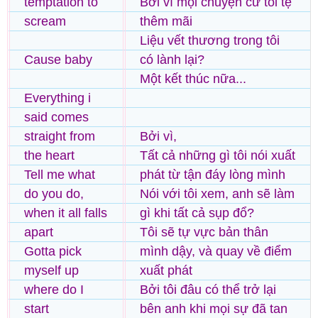
temptation to
Bởi vì mọi chuyện cứ tồi tệ
scream
thêm mãi
Liệu vết thương trong tôi
Cause baby
có lành lại?
Một kết thúc nữa...
Everything i
said comes
straight from
Bởi vì,
the heart
Tất cả những gì tôi nói xuất
Tell me what
phát từ tận đáy lòng mình
do you do,
Nói với tôi xem, anh sẽ làm
when it all falls
gì khi tất cả sụp đổ?
apart
Tôi sẽ tự vực bản thân
Gotta pick
mình dậy, và quay về điểm
myself up
xuất phát
where do I
Bởi tôi đâu có thể trở lại
start
bên anh khi mọi sự đã tan