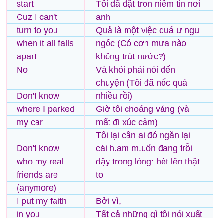
start
Tôi đã đặt trọn niềm tin nơi
Cuz I can't
anh
turn to you
Quả là một việc quá ư ngu
when it all falls
ngốc (Có cơn mưa nào
apart
không trút nước?)
No
Và khỏi phải nói đến
chuyện (Tôi đã nốc quá
Don't know
nhiều rồi)
where I parked
Giờ tôi choáng váng (và
my car
mất đi xúc cảm)
Tôi lại cần ai đó ngăn lại
Don't know
cái h.am m.uốn đang trỗi
who my real
dậy trong lòng: hét lên thật
friends are
to
(anymore)
I put my faith
Bởi vì,
in you
Tất cả những gì tôi nói xuất