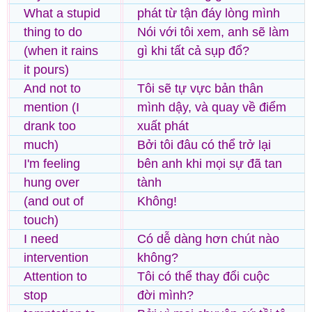
What a stupid
phát từ tận đáy lòng mình
thing to do
Nói với tôi xem, anh sẽ làm
(when it rains
gì khi tất cả sụp đổ?
it pours)
And not to
Tôi sẽ tự vực bản thân
mention (I
mình dậy, và quay về điểm
drank too
xuất phát
much)
Bởi tôi đâu có thể trở lại
I'm feeling
bên anh khi mọi sự đã tan
hung over
tành
(and out of
Không!
touch)
I need
Có dễ dàng hơn chút nào
intervention
không?
Attention to
Tôi có thể thay đổi cuộc
stop
đời mình?