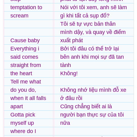
temptation to
Nói với tôi xem, anh sẽ làm
scream
gì khi tất cả sụp đổ?
Tôi sẽ tự vực bản thân
mình dậy, và quay về điểm
Cause baby
xuất phát
Everything i
Bởi tôi đâu có thể trở lại
said comes
bên anh khi mọi sự đã tan
straight from
tành
the heart
Không!
Tell me what
do you do,
Không nhớ liệu mình đỗ xe
when it all falls
ở đâu rồi
apart
Cũng chẳng biết ai là
Gotta pick
người bạn thực sự của tôi
myself up
nữa
where do I