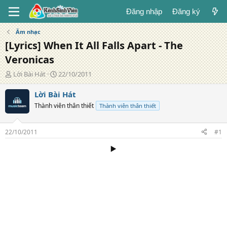
Đăng nhập
Đăng ký
Âm nhạc
[Lyrics] When It All Falls Apart - The
Veronicas
T
N
Lời Bài Hát
22/10/2011
á
g
c
à
Lời Bài Hát
g
y
Thành viên thân thiết
Thành viên thân thiết
i
đ
ả
ă
n
22/10/2011
#1
g
▶️