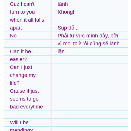
Cuz I can't
tành
turn to you
Không!
when it all falls
apart
Sụp đổ...
No
Phải tự vực mình dậy, bởi
vì mọi thứ rồi cũng sẽ lành
Can it be
lặn...
easier?
Can I just
change my
life?
Cause it just
seems to go
bad everytime
Will I be
mending?