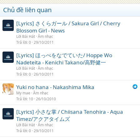
Chủ đề liên quan
[Lyrics] さくらガール / Sakura Girl / Cherry
Blossom Girl - News
Lời Bài Hát
Âm nhạc
Trả lời
0
29/10/2011
[Lyrics] ほっぺをなでていた/ Hoppe Wo
Nadeteita - Kenichi Takano/高野健一
Lời Bài Hát
Âm nhạc
Trả lời
0
26/10/2011
Yuki no hana - Nakashima Mika
My mae
Âm nhạc
Trả lời
10
26/10/2010
[Lyrics] 小さな掌 / Chiisana Tenohira - Aqua
Timez/アクアタイムズ
Lời Bài Hát
Âm nhạc
Trả lời
0
29/10/2011