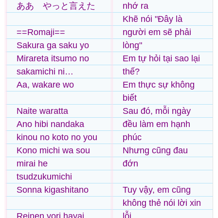
ああ やっと言えた
nhớ ra
Khẽ nói "Đây là
==Romaji==
người em sẽ phải
Sakura ga saku yo
lòng"
Mirareta itsumo no
Em tự hỏi tại sao lại
sakamichi ni…
thế?
Aa, wakare wo
Em thực sự không
biết
Naite waratta
Sau đó, mỗi ngày
Ano hibi nandaka
đều làm em hạnh
kinou no koto no you
phúc
Kono michi wa sou
Nhưng cũng đau
mirai he
đớn
tsudzukumichi
Sonna kigashitano
Tuy vậy, em cũng
không thẻ nói lời xin
Reinen yori hayai
lỗi