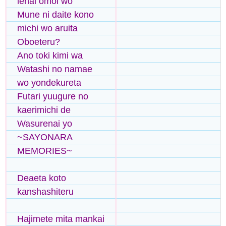
ienai omoi wo
Mune ni daite kono
michi wo aruita
Oboeteru?
Ano toki kimi wa
Watashi no namae
wo yondekureta
Futari yuugure no
kaerimichi de
Wasurenai yo
~SAYONARA
MEMORIES~
Deaeta koto
kanshashiteru
Hajimete mita mankai