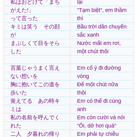
私はおどけて「まち
lại
がえた!」
"Tạm biệt", em thầm
って言った
thì
キミは笑う その顔
Bầu trời dần chuyển
が
sắc xanh
まぶしくて目をそら
Nước mắt em rơi,
した
một chút thôi
言葉じゃうまく言え
Em cố ý đi đường
ない想いを
vòng
胸に抱いてこの道を
Để một chút nữa
歩いた
thôi
覚えてる あの時キ
Em có thể đi cùng
ミは
anh
私の名前を呼んでく
Em còn cười và nói
れた
"Ôi, dở hơi quá"
二人 夕暮れの帰り
Em phải tự chiều