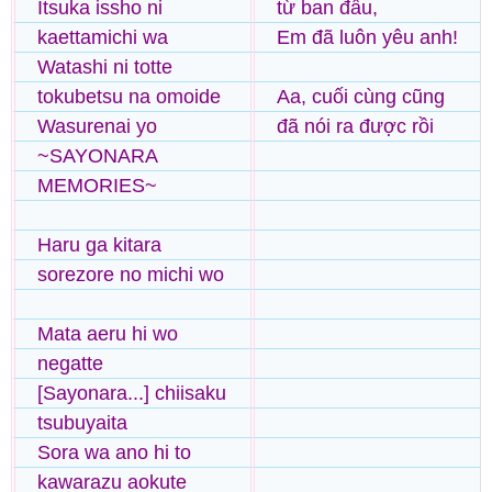
Itsuka issho ni
từ ban đầu,
kaettamichi wa
Em đã luôn yêu anh!
Watashi ni totte
tokubetsu na omoide
Aa, cuối cùng cũng
Wasurenai yo
đã nói ra được rồi
~SAYONARA
MEMORIES~
Haru ga kitara
sorezore no michi wo
Mata aeru hi wo
negatte
[Sayonara...] chiisaku
tsubuyaita
Sora wa ano hi to
kawarazu aokute