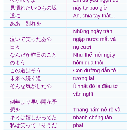
桜が咲くよ
Em đã yêu ngọn đồi
見慣れたいつもの坂
này tự bao giờ
道に
Ah, chia tay thật...
ああ 別れを
Những ngày tràn
泣いて笑ったあの
ngập nước mắt và
日々
nụ cười
なんだか昨日のこと
Như thể mới ngày
のよう
hôm qua thôi
この道はそう
Con đường dẫn tới
未来へ続く道
tương lai
そんな気がしたの
Ít nhất đó là điều tớ
vẫn nghĩ
例年より早い開花予
想を
Tháng năm nở rộ và
キミは嬉しがってた
nhanh chóng tàn
私は笑って「そうだ
phai