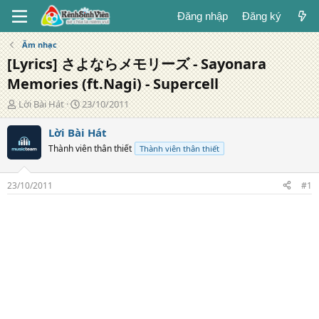
Đăng nhập
Đăng ký
Âm nhạc
[Lyrics] さよならメモリーズ - Sayonara
Memories (ft.Nagi) - Supercell
T
N
Lời Bài Hát
23/10/2011
á
g
c
à
Lời Bài Hát
g
y
Thành viên thân thiết
Thành viên thân thiết
i
đ
ả
ă
n
23/10/2011
#1
g