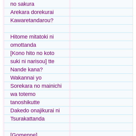
no sakura
Arekara dorekurai
Kawaretandarou?
Hitome mitatoki ni
omottanda
[Kono hito no koto
suki ni narisou] tte
Nande kana?
Wakannai yo
Sorekara no mainichi
wa totemo
tanoshikutte
Dakedo onajikurai ni
Tsurakattanda
[Gomenne]