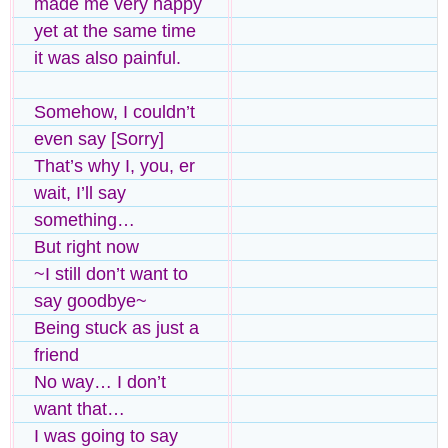
made me very happy
yet at the same time
it was also painful.
Somehow, I couldn’t
even say [Sorry]
That’s why I, you, er
wait, I’ll say
something…
But right now
~I still don’t want to
say goodbye~
Being stuck as just a
friend
No way… I don’t
want that…
I was going to say