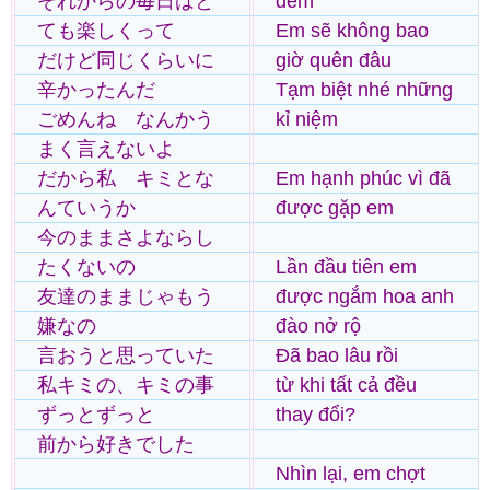
それからの毎日はと
đêm
ても楽しくって
Em sẽ không bao
だけど同じくらいに
giờ quên đâu
辛かったんだ
Tạm biệt nhé những
ごめんね なんかう
kỉ niệm
まく言えないよ
だから私 キミとな
Em hạnh phúc vì đã
んていうか
được gặp em
今のままさよならし
たくないの
Lần đầu tiên em
友達のままじゃもう
được ngắm hoa anh
嫌なの
đào nở rộ
言おうと思っていた
Đã bao lâu rồi
私キミの、キミの事
từ khi tất cả đều
ずっとずっと
thay đổi?
前から好きでした
Nhìn lại, em chợt