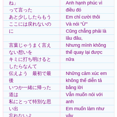
ね」
Anh hạnh phúc vì
って言った
điều đó
あと少ししたらもう
Em chỉ cười thôi
ここには戻れないの
Và nói "Ừ"
に
Cũng chẳng phải là
lâu đâu,
言葉じゃうまく言え
Nhưng mình không
ない想いを
thể quay lại được
キミに打ち明けると
nữa
したらなんて
伝えよう 最初で最
Những cảm xúc em
後
không thể diễn tả
いつか一緒に帰った
bằng lời
道は
Vẫn muốn nói với
私にとって特別な思
anh
い出
Em muốn làm như
忘れないよ
vậy