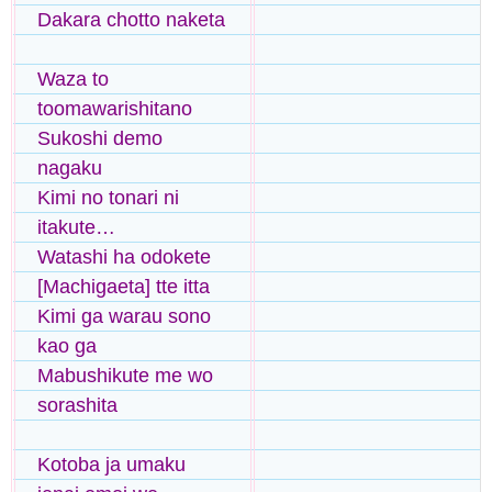
Dakara chotto naketa
Waza to
toomawarishitano
Sukoshi demo
nagaku
Kimi no tonari ni
itakute…
Watashi ha odokete
[Machigaeta] tte itta
Kimi ga warau sono
kao ga
Mabushikute me wo
sorashita
Kotoba ja umaku