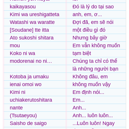
kaikayasou
Đó là lý do tại sao
Kimi wa ureshigatteta
anh, em, ơ...
Watashi wa waratte
Đợi đã, em sẽ nói
[Soudane] tte itta
một điều gì đó
Ato sukoshi shitara
Nhưng bây giờ
mou
Em vẫn không muốn
Koko ni wa
tạm biệt
modorenai no ni…
Chúng ta chỉ có thể
là những người bạn
Kotoba ja umaku
Không đâu, em
ienai omoi wo
không muốn vậy
Kimi ni
Em định nói...
uchiakerutoshitara
Em...
nante
Anh...
(Tsutaeyou)
Anh... luôn luôn...
Saisho de saigo
...Luôn luôn! Ngay