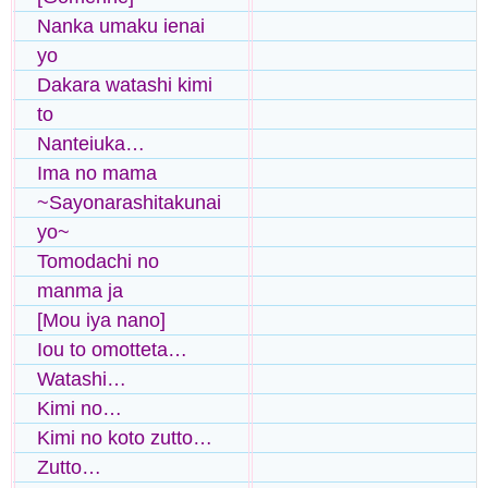
Nanka umaku ienai
yo
Dakara watashi kimi
to
Nanteiuka…
Ima no mama
~Sayonarashitakunai
yo~
Tomodachi no
manma ja
[Mou iya nano]
Iou to omotteta…
Watashi…
Kimi no…
Kimi no koto zutto…
Zutto…