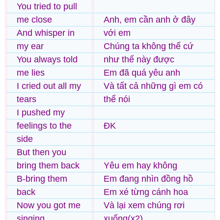
You tried to pull
me close
Anh, em cần anh ở đây
And whisper in
với em
my ear
Chúng ta không thể cứ
You always told
như thế này được
me lies
Em đã quá yêu anh
I cried out all my
Và tất cả những gì em có
tears
thể nói
I pushed my
feelings to the
ĐK
side
But then you
bring them back
Yêu em hay không
B-bring them
Em đang nhìn đồng hồ
back
Em xé từng cánh hoa
Now you got me
Và lại xem chúng rơi
singing
xuống(x2)