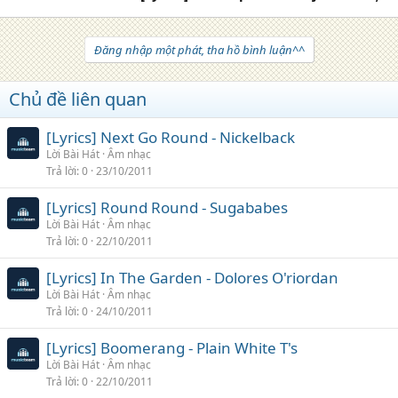
Đăng nhập một phát, tha hồ bình luận^^
Chủ đề liên quan
[Lyrics] Next Go Round - Nickelback
Lời Bài Hát
Âm nhạc
Trả lời
0
23/10/2011
[Lyrics] Round Round - Sugababes
Lời Bài Hát
Âm nhạc
Trả lời
0
22/10/2011
[Lyrics] In The Garden - Dolores O'riordan
Lời Bài Hát
Âm nhạc
Trả lời
0
24/10/2011
[Lyrics] Boomerang - Plain White T's
Lời Bài Hát
Âm nhạc
Trả lời
0
22/10/2011