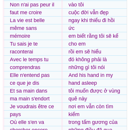
Non n'ai pas peur il
vào tôi
faut me croire
cuộc đời vẫn đẹp
La vie est belle
ngay khi thiếu đi hồi
même sans
ức
mémoire
em biết rằng tôi sẽ kể
Tu sais je te
cho em
raconterai
rồi em sẽ hiểu
Avec le temps tu
đó không phải là
comprendras
những gì tôi nói
Elle n'entend pas
And his hand in my
ce que je dis
hand asleep
Et sa main dans
tôi muốn được ở vùng
ma main s'endort
quê này
Je voudrais être ce
nơi em vẫn còn tìm
pays
kiếm
Où elle s'en va
trong tấm gương của