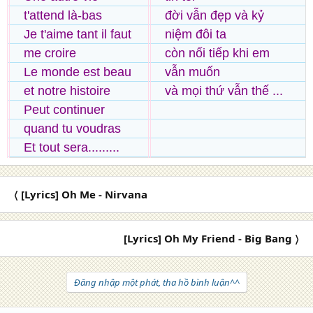
t'attend là-bas
đời vẫn đẹp và kỷ
Je t'aime tant il faut
niệm đôi ta
me croire
còn nối tiếp khi em
Le monde est beau
vẫn muốn
et notre histoire
và mọi thứ vẫn thế ...
Peut continuer
quand tu voudras
Et tout sera.........
〈 [Lyrics] Oh Me - Nirvana
[Lyrics] Oh My Friend - Big Bang 〉
Đăng nhập một phát, tha hồ bình luận^^