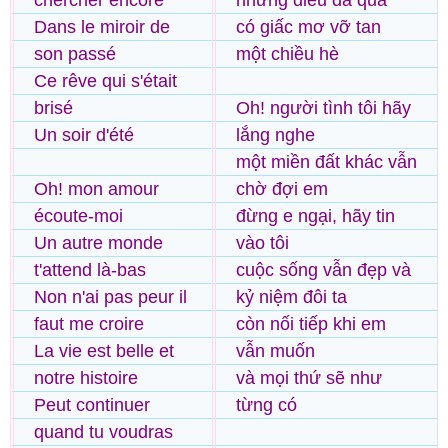
chercher encore
những điều đã qua
Dans le miroir de
có giấc mơ vỡ tan
son passé
một chiều hè
Ce rêve qui s'était
brisé
Oh! người tình tôi hãy
Un soir d'été
lắng nghe
một miền đất khác vẫn
Oh! mon amour
chờ đợi em
écoute-moi
đừng e ngại, hãy tin
Un autre monde
vào tôi
t'attend là-bas
cuộc sống vẫn đẹp và
Non n'ai pas peur il
kỷ niệm đôi ta
faut me croire
còn nối tiếp khi em
La vie est belle et
vẫn muốn
notre histoire
và mọi thứ sẽ như
Peut continuer
từng có
quand tu voudras