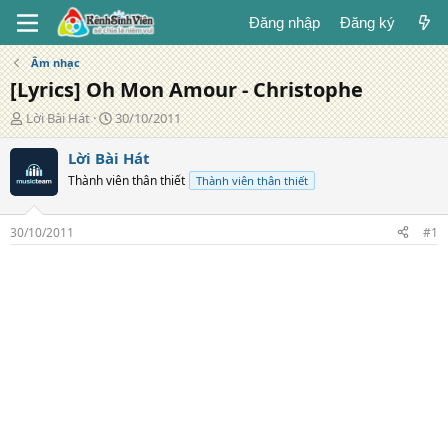
Đăng nhập
Đăng ký
Âm nhạc
[Lyrics] Oh Mon Amour - Christophe
T
N
Lời Bài Hát
30/10/2011
á
g
c
à
Lời Bài Hát
g
y
Thành viên thân thiết
Thành viên thân thiết
i
đ
ả
ă
n
30/10/2011
#1
g