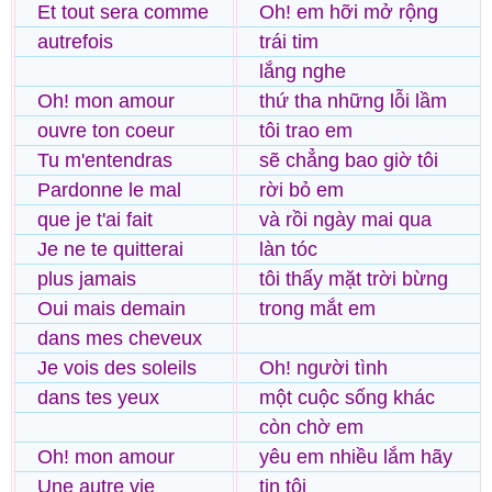
Et tout sera comme
Oh! em hỡi mở rộng
autrefois
trái tim
lắng nghe
Oh! mon amour
thứ tha những lỗi lầm
ouvre ton coeur
tôi trao em
Tu m'entendras
sẽ chẳng bao giờ tôi
Pardonne le mal
rời bỏ em
que je t'ai fait
và rồi ngày mai qua
Je ne te quitterai
làn tóc
plus jamais
tôi thấy mặt trời bừng
Oui mais demain
trong mắt em
dans mes cheveux
Je vois des soleils
Oh! người tình
dans tes yeux
một cuộc sống khác
còn chờ em
Oh! mon amour
yêu em nhiều lắm hãy
Une autre vie
tin tôi