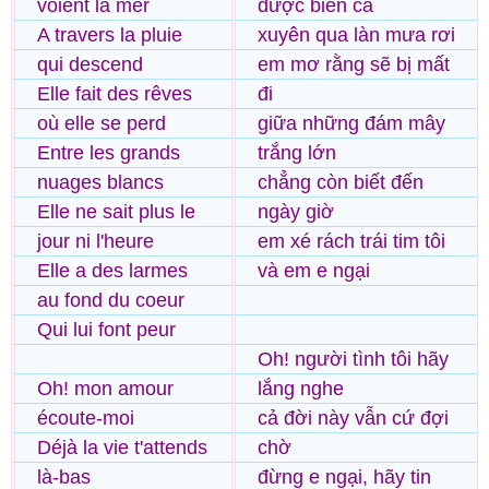
voient la mer
được biển cả
A travers la pluie
xuyên qua làn mưa rơi
qui descend
em mơ rằng sẽ bị mất
Elle fait des rêves
đi
où elle se perd
giữa những đám mây
Entre les grands
trắng lớn
nuages blancs
chẳng còn biết đến
Elle ne sait plus le
ngày giờ
jour ni l'heure
em xé rách trái tim tôi
Elle a des larmes
và em e ngại
au fond du coeur
Qui lui font peur
Oh! người tình tôi hãy
Oh! mon amour
lắng nghe
écoute-moi
cả đời này vẫn cứ đợi
Déjà la vie t'attends
chờ
là-bas
đừng e ngại, hãy tin