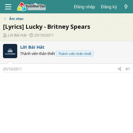
Đăng nhập
Đăng ký
Âm nhạc
[Lyrics] Lucky - Britney Spears
T
N
Lời Bài Hát
25/10/2011
á
g
c
à
Lời Bài Hát
g
y
Thành viên thân thiết
Thành viên thân thiết
i
đ
ả
ă
n
25/10/2011
#1
g