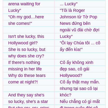
arena waiting for
... Lucky"
Lucky"
"Tôi là Roger
"Oh my god…here
Johnson từ Tờ Pop
she comes!"
News đứng bên
ngoài vũ đài chờ đợi
Isn't she lucky, this
Lucky"
Hollywood girl?
"Ôi lạy Chúa tôi ... cô
She is so lucky, but
ấy đến kìa!"
why does she cry?
If there's nothing
Cô ấy không xinh
missing in her life
đẹp sao, cô gái
Why do these tears
Hollywood?
come at night?!
Cô ấy thật may mắn.
nhưng tại sao cô lại
And they say she's
khóc?
so lucky, she's a star
Nếu chẳng có gì mất