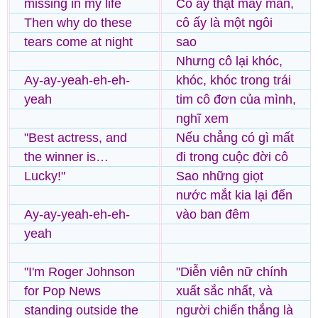
missing in my life
Cô ấy thật may mắn,
Then why do these
cô ấy là một ngôi
tears come at night
sao
Nhưng cô lại khóc,
Ay-ay-yeah-eh-eh-
khóc, khóc trong trái
yeah
tim cô đơn của mình,
nghĩ xem
"Best actress, and
Nếu chẳng có gì mất
the winner is…
đi trong cuộc đời cô
Lucky!"
Sao những giọt
nước mắt kia lại đến
Ay-ay-yeah-eh-eh-
vào ban đêm
yeah
"I'm Roger Johnson
"Diễn viên nữ chính
for Pop News
xuất sắc nhất, và
standing outside the
người chiến thắng là