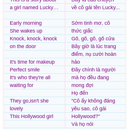
a girl named Lucky…
về cô gái tên Lucky...
Early morning
Sớm tinh mơ, cô
She wakes up
thức giấc
Knock, knock, knock
Gõ, gõ, gõ, gõ cửa
on the door
Bây giờ là lúc trang
điểm, nụ cười hoàn
It's time for makeup
hảo
Perfect smile
Đây chính là người
It's who they're all
mà họ đều đang
waiting for
mong đợi
Họ đến
They go,isn't she
"Cô ấy không đáng
lovely
yêu sao, cô gái
This Hollywood girl
Hollywood?"
Và họ nói