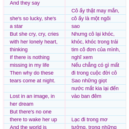
And they say
Cô ấy thật may mắn,
she's so lucky, she's
cô ấy là một ngôi
a star
sao
But she cry, cry, cries
Nhưng cô lại khóc,
with her lonely heart,
khóc, khóc trong trái
thinking
tim cô đơn của mình,
If there is nothing
nghĩ xem
missing in my life
Nếu chẳng có gì mất
Then why do these
đi trong cuộc đời cô
tears come at night.
Sao những giọt
nước mắt kia lại đến
Lost in an image, in
vào ban đêm
her dream
But there's no one
there to wake her up
Lạc đi trong mơ
And the world is
tưởng, trong những