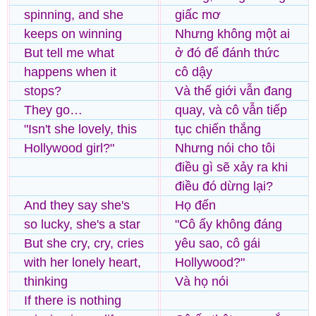
spinning, and she
giấc mơ
keeps on winning
Nhưng không một ai
But tell me what
ở đó để đánh thức
happens when it
cô dậy
stops?
Và thế giới vẫn đang
They go…
quay, và cô vẫn tiếp
"Isn't she lovely, this
tục chiến thắng
Hollywood girl?"
Nhưng nói cho tôi
điều gì sẽ xảy ra khi
điều đó dừng lại?
And they say she's
Họ đến
so lucky, she's a star
"Cô ấy không đáng
But she cry, cry, cries
yêu sao, cô gái
with her lonely heart,
Hollywood?"
thinking
Và họ nói
If there is nothing