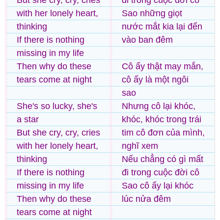
But she cry, cry, cries
đi trong cuộc đời cô
with her lonely heart,
Sao những giọt
thinking
nước mắt kia lại đến
If there is nothing
vào ban đêm
missing in my life
Then why do these
Cô ấy thật may mắn,
tears come at night
cô ấy là một ngôi
sao
She's so lucky, she's
Nhưng cô lại khóc,
a star
khóc, khóc trong trái
But she cry, cry, cries
tim cô đơn của mình,
with her lonely heart,
nghĩ xem
thinking
Nếu chẳng có gì mất
If there is nothing
đi trong cuộc đời cô
missing in my life
Sao cô ấy lại khóc
Then why do these
lúc nửa đêm
tears come at night