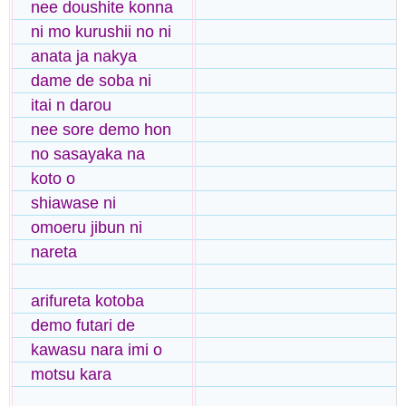
nee doushite konna
ni mo kurushii no ni
anata ja nakya
dame de soba ni
itai n darou
nee sore demo hon
no sasayaka na
koto o
shiawase ni
omoeru jibun ni
nareta
arifureta kotoba
demo futari de
kawasu nara imi o
motsu kara