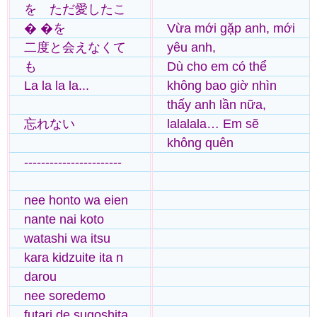
を ただ愛したこ
� �を
Vừa mới gặp anh, mới
二度と会えなくて
yêu anh,
も
Dù cho em có thể
La la la la...
không bao giờ nhìn
thấy anh lần nữa,
忘れない
lalalala… Em sẽ
không quên
-----------------------
nee honto wa eien
nante nai koto
watashi wa itsu
kara kidzuite ita n
darou
nee soredemo
futari de sugoshita