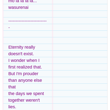
mo la la la la...
wasurenai
--------------------------
-
Eternity really
doesn't exist.
I wonder when I
first realized that.
But I'm prouder
than anyone else
that
the days we spent
together weren't
lies.