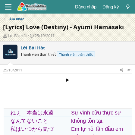
Đăng nhập
Đăng ký
Âm nhạc
[Lyrics] Love (Destiny) - Ayumi Hamasaki
T
N
Lời Bài Hát
25/10/2011
á
g
c
à
Lời Bài Hát
g
y
Thành viên thân thiết
Thành viên thân thiết
i
đ
ả
ă
n
25/10/2011
#1
g
▶️
ねぇ 本当は永遠
Sự vĩnh cửu thực sự
なんてないこと
không tồn tại.
私はいつから気づ
Em tự hỏi lần đầu em