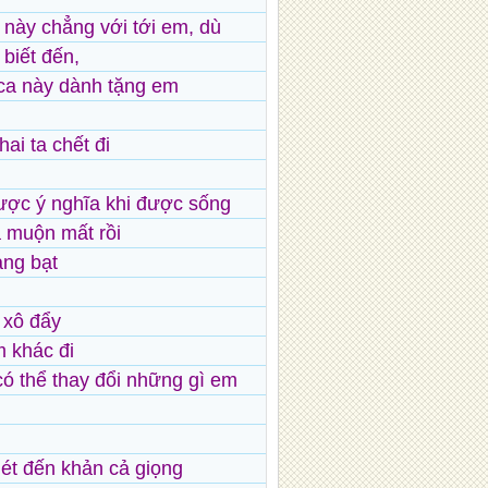
 này chẳng với tới em, dù
biết đến,
i ca này dành tặng em
hai ta chết đi
ược ý nghĩa khi được sống
 muộn mất rồi
ang bạt
 xô đẩy
 khác đi
có thể thay đổi những gì em
ét đến khản cả giọng