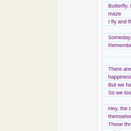
Butterfly
maze
I fly and f
Someday, 
Remember
There are
happiness
But we h
So we lose
Hey, the 
themselve
Those thr