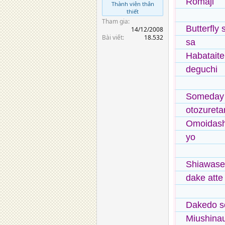
Romaji
Thành viên thân
thiết
Tham gia
Butterfly
14/12/2008
Bài viết
18.532
sa
Habataite
deguchi
Someday m
otozureta
Omoidashi
yo
Shiawase 
dake atte
Dakedo so
Miushina