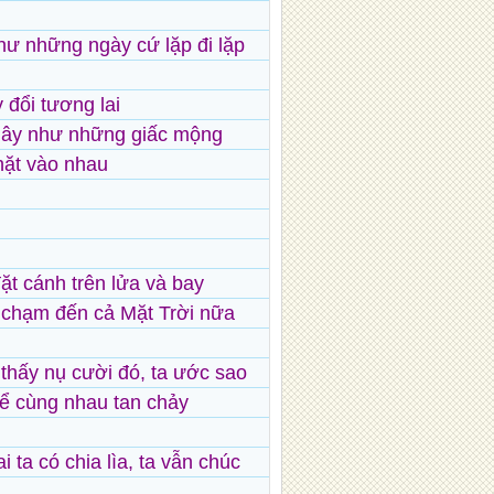
ư những ngày cứ lặp đi lặp
 đổi tương lai
ây như những giấc mộng
hặt vào nhau
t cánh trên lửa và bay
 chạm đến cả Mặt Trời nữa
 thấy nụ cười đó, ta ước sao
hể cùng nhau tan chảy
i ta có chia lìa, ta vẫn chúc