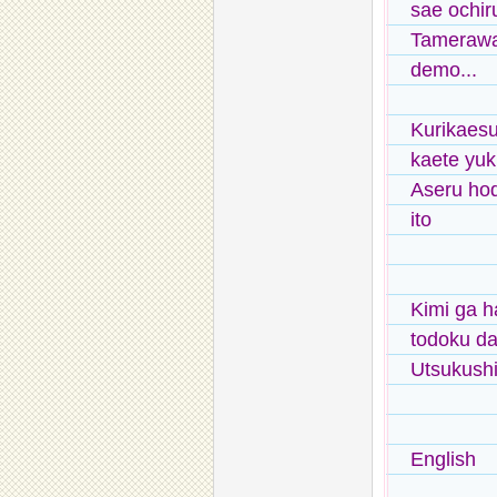
sae ochir
Tamerawaz
demo...
Kurikaesu
kaete yu
Aseru ho
ito
Kimi ga h
todoku d
Utsukushi
English