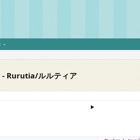
H
rfly - Rurutia/ルルティア
▶️