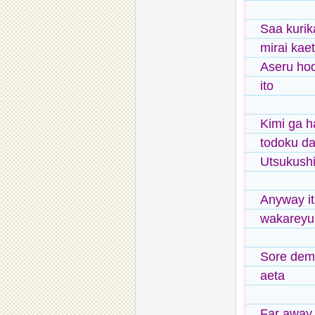
Saa kurik
mirai kae
Aseru ho
ito
Kimi ga h
todoku d
Utsukushi
Anyway it
wakareyu
Sore demo
aeta
Far away