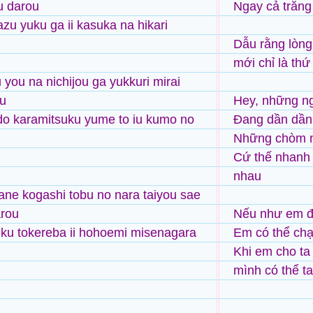
u darou
Ngay cả trăng
u yuku ga ii kasuka na hikari
Dẫu rằng lòng
mới chỉ là thứ
 you na nichijou ga yukkuri mirai
ku
Hey, những ng
do karamitsuku yume to iu kumo no
Đang dần dần 
Những chòm m
Cứ thế nhanh 
nhau
ane kogashi tobu no nara taiyou sae
arou
Nếu như em đặ
ku tokereba ii hohoemi misenagara
Em có thể chạ
Khi em cho ta
mình có thể t