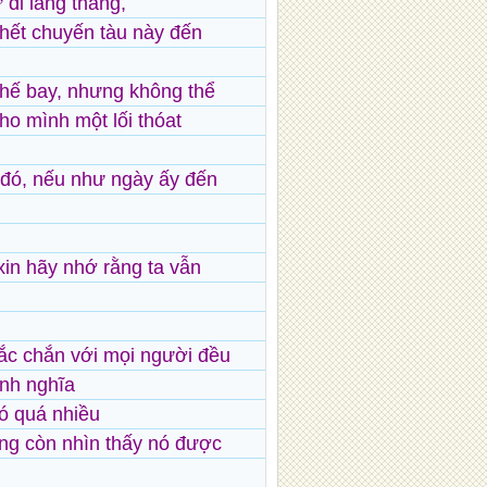
 đi lang thang,
hết chuyến tàu này đến
thế bay, nhưng không thể
ho mình một lối thóat
đó, nếu như ngày ấy đến
in hãy nhớ rằng ta vẫn
ắc chắn với mọi người đều
ịnh nghĩa
có quá nhiều
ng còn nhìn thấy nó được