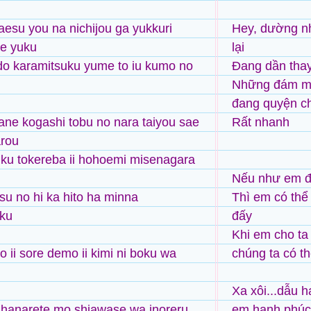
aesu you na nichijou ga yukkuri
Hey, dường nh
te yuku
lại
do karamitsuku yume to iu kumo no
Đang dần thay
Những đám m
đang quyện c
ane kogashi tobu no nara taiyou sae
Rất nhanh
arou
ku tokereba ii hohoemi misenagara
Nếu như em đặ
su no hi ka hito ha minna
Thì em có thể
ku
đấy
Khi em cho ta
 ii sore demo ii kimi ni boku wa
chúng ta có t
Xa xôi...dẫu ha
 hanarete mo shiawase wa inoreru
em hạnh phúc