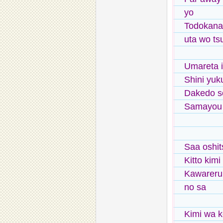
yo
Todokana
uta wo ts
Umareta i
Shini yuk
Dakedo so
Samayou 
Saa oshit
Kitto kim
Kawareru 
no sa
Kimi wa k