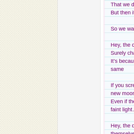
That we d
But then i
So we wa
Hey, the c
Surely c
It’s beca
same
If you sc
new moon 
Even if th
faint ligh
Hey, the 
themselve