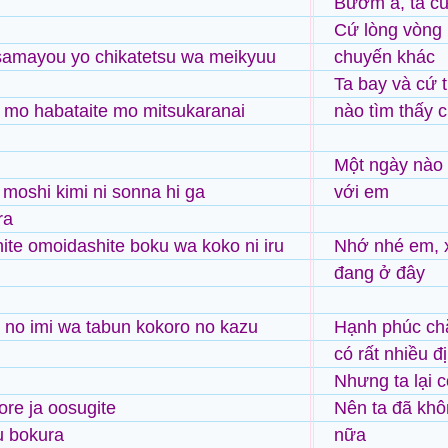
Bướm à, ta cứ
Cứ lòng vòng 
 samayou yo chikatetsu wa meikyuu
chuyến khác
Ta bay và cứ 
 mo habataite mo mitsukaranai
nào tìm thấy c
Một ngày nào 
oshi kimi ni sonna hi ga
với em
ra
te omoidashite boku wa koko ni iru
Nhớ nhé em, x
đang ở đây
no imi wa tabun kokoro no kazu
Hạnh phúc ch
có rất nhiều đ
Nhưng ta lại 
re ja oosugite
Nên ta đã khô
u bokura
nữa