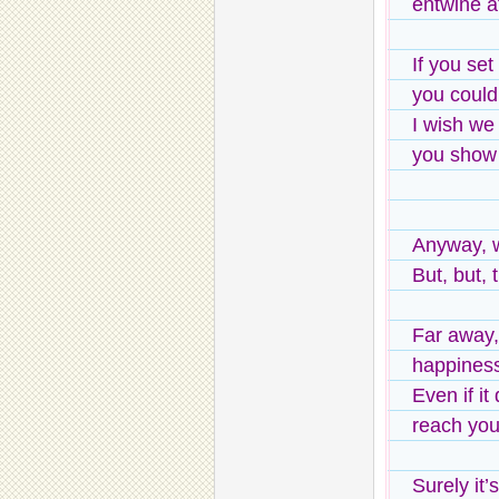
entwine a
If you set
you could
I wish we 
you show 
Anyway, w
But, but, 
Far away, 
happines
Even if it
reach you
Surely it