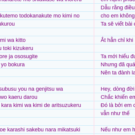
Dẫu rằng điều
kutemo todokanakute mo kimi no
cho em không 
ukurou
Ta sẽ viết bà
mi wa kitto
Ắt hẳn chỉ khi 
u toki kizukeru
re ja ososugite
Ta mới hiểu đ
yo bokura
Nhưng đã quá
Nên ta đành l
subusu you na genjitsu wa
Hey, dòng đời
i wo kaeru darou
Chắc khiến em
kara kimi wa kimi de aritsuzukeru
Đó là bởi em 
vẫn như thế
oe karashi sakebu nara mikatsuki
Nếu như em h