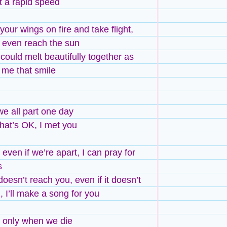
t a rapid speed
 your wings on fire and take flight,
 even reach the sun
could melt beautifully together as
me that smile
e all part one day
that’s OK, I met you
even if we’re apart, I can pray for
s
 doesn’t reach you, even if it doesn’t
, I’ll make a song for you
’s only when we die