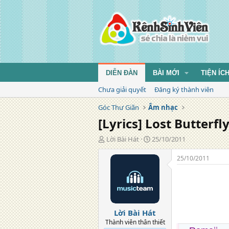
DIỄN ĐÀN
BÀI MỚI
TIỆN ÍC
Chưa giải quyết
Đăng ký thành viên
Góc Thư Giãn
Âm nhạc
[Lyrics] Lost Butte
T
N
Lời Bài Hát
25/10/2011
á
g
c
à
25/10/2011
g
y
i
đ
ả
ă
n
g
Lời Bài Hát
Thành viên thân thiết