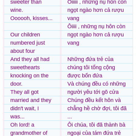
sweeter than
Ôiiiii , những nụ hôn còn
wine.
ngọt ngào hơn cả rượu
Oooooh, kisses...
vang
Ôiiii , những nụ hôn còn
Our children
ngọt ngào hơn cả rượu
numbered just
vang
about four
And they all had
Những đứa trẻ của
sweethearts
chúng tôi tổng cộng
knocking on the
được bốn đứa
door.
Và chúng đều có những
They all got
người yêu tới gõ cửa
married and they
Chúng đều kết hôn và
didn't wait, I
chẳng hề chờ đợi, tôi đã
was...
...
Oh lord! a
Ôi chúa, tôi đã thành bà
grandmother of
ngoại của tám đứa trẻ