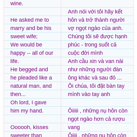
wine.
Anh nói với tôi hãy kết
He asked me to
hôn và trở thành người
marry and be his
vợ ngọt ngào của anh.
sweet wife;
Chúng tôi sẽ được hạnh
We would be
phúc - trong suốt cả
happy -- all of our
cuộc đời mình
life.
Anh cầu xin và van nài
He begged and
như những người đàn
he pleaded like a
ông khác và sau đó ...
natural man, and
Ôi chúa, tôi đặt bàn tay
then...
mình vào tay anh
Oh lord, I gave
him my hand.
Ôiiiii , những nụ hôn còn
ngọt ngào hơn cả rượu
Oooooh, kisses
vang
sweeter than
Ôiiii , những nụ hôn còn