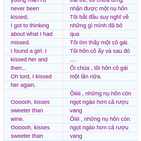
young man I'd
trai trẻ, tôi chưa từng
never been
nhận được một nụ hôn
kissed;
Tôi bắt đầu suy nghĩ về
I got to thinking
những gì mình đã bỏ
about what I had
qua
missed.
Tôi tìm thấy một cô gái.
I found a girl. I
Tôi hôn cô ấy và sau đó
kissed her and
....
then...
Ôi chúa , tôi hôn cô gái
Oh lord, I kissed
một lần nữa.
her again.
Ôiiiii , những nụ hôn còn
Oooooh, kisses
ngọt ngào hơn cả rượu
sweeter than
vang
wine.
Ôiiii , những nụ hôn còn
Oooooh, kisses
ngọt ngào hơn cả rượu
sweeter than
vang