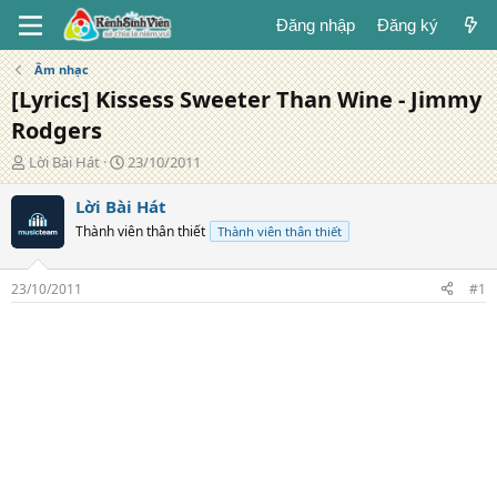
Đăng nhập
Đăng ký
Âm nhạc
[Lyrics] Kissess Sweeter Than Wine - Jimmy
Rodgers
T
N
Lời Bài Hát
23/10/2011
á
g
c
à
Lời Bài Hát
g
y
Thành viên thân thiết
Thành viên thân thiết
i
đ
ả
ă
n
23/10/2011
#1
g