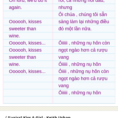
Oh lord, we'd do it
rối, cả những nỗi đau,
again.
nhưng
Ôi chúa , chúng tôi sẵn
Oooooh, kisses
sàng làm lại những điều
sweeter than
đó một lần nữa.
wine.
Oooooh, kisses...
Ôiiiii , những nụ hôn còn
Oooooh, kisses
ngọt ngào hơn cả rượu
sweeter than
vang
wine.
Ôiiiii , những nụ hôn
Oooooh, kisses...
Ôiiii , những nụ hôn còn
ngọt ngào hơn cả rượu
vang
Ôiiiii , những nụ hôn
〈 [Lyrics] Kiss A Girl - Keith Urban