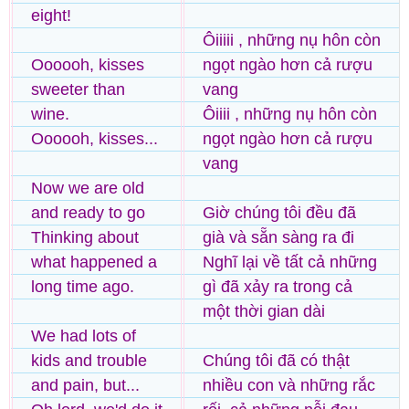
eight!
Ôiiiii , những nụ hôn còn
Oooooh, kisses
ngọt ngào hơn cả rượu
sweeter than
vang
wine.
Ôiiii , những nụ hôn còn
Oooooh, kisses...
ngọt ngào hơn cả rượu
vang
Now we are old
and ready to go
Giờ chúng tôi đều đã
Thinking about
già và sẵn sàng ra đi
what happened a
Nghĩ lại về tất cả những
long time ago.
gì đã xảy ra trong cả
một thời gian dài
We had lots of
kids and trouble
Chúng tôi đã có thật
and pain, but...
nhiều con và những rắc