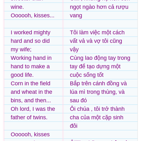
wine.
ngọt ngào hơn cả rượu
Oooooh, kisses...
vang
I worked mighty
Tôi làm việc một cách
hard and so did
vất vả và vợ tôi cũng
my wife;
vậy
Working hand in
Cùng lao động tay trong
hand to make a
tay để tạo dựng một
good life.
cuộc sống tốt
Corn in the field
Bắp trên cánh đồng và
and wheat in the
lúa mì trong thùng, và
bins, and then...
sau đó
Oh lord, I was the
Ôi chúa , tôi trở thành
father of twins.
cha của một cặp sinh
đôi
Oooooh, kisses