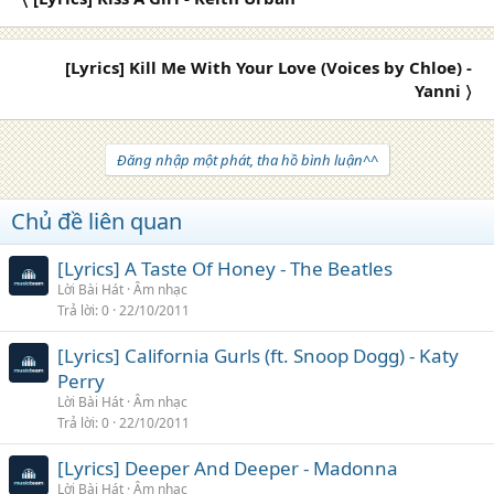
[Lyrics] Kill Me With Your Love (Voices by Chloe) -
Yanni 〉
Đăng nhập một phát, tha hồ bình luận^^
Chủ đề liên quan
[Lyrics] A Taste Of Honey - The Beatles
Lời Bài Hát
Âm nhạc
Trả lời
0
22/10/2011
[Lyrics] California Gurls (ft. Snoop Dogg) - Katy
Perry
Lời Bài Hát
Âm nhạc
Trả lời
0
22/10/2011
[Lyrics] Deeper And Deeper - Madonna
Lời Bài Hát
Âm nhạc