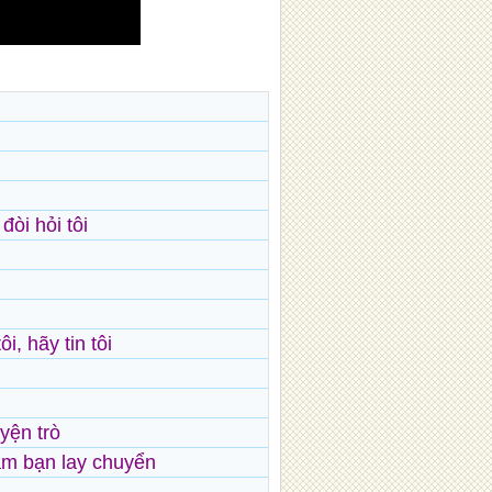
đòi hỏi tôi
i, hãy tin tôi
uyện trò
 làm bạn lay chuyển