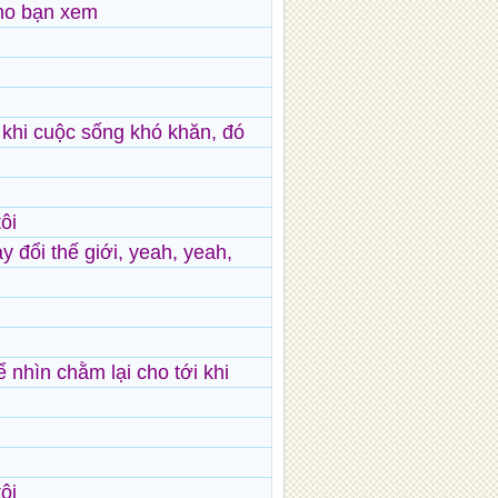
 cho bạn xem
y khi cuộc sống khó khăn, đó
ôi
ay đổi thế giới, yeah, yeah,
ể nhìn chằm lại cho tới khi
ôi