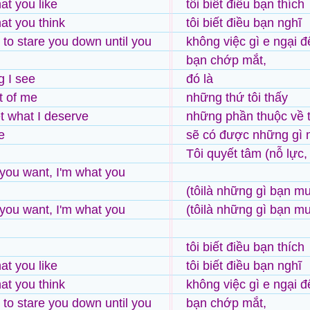
at you like
tôi biết điều bạn thích
at you think
tôi biết điều bạn nghĩ
d to stare you down until you
không việc gì e ngại đ
bạn chớp mắt,
g I see
đó là
t of me
những thứ tôi thấy
 what I deserve
những phần thuộc về t
e
sẽ có được những gì 
Tôi quyết tâm (nỗ lực,
 you want, I'm what you
(tôilà những gì bạn m
 you want, I'm what you
(tôilà những gì bạn m
tôi biết điều bạn thích
at you like
tôi biết điều bạn nghĩ
at you think
không việc gì e ngại đ
d to stare you down until you
bạn chớp mắt,