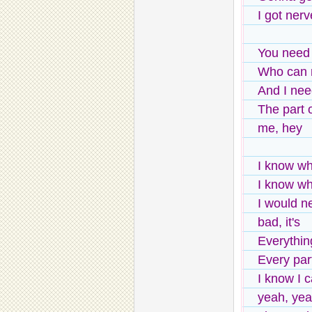
I got nerv
You need 
Who can m
And I nee
The part o
me, hey
I know wh
I know wh
I would n
bad, it's
Everythin
Every par
I know I 
yeah, ye