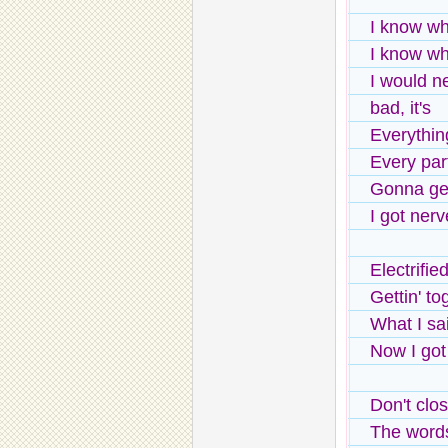
I know wh
I know wh
I would n
bad, it's
Everythin
Every par
Gonna get
I got nerv
Electrifie
Gettin' to
What I sa
Now I got
Don't clo
The words