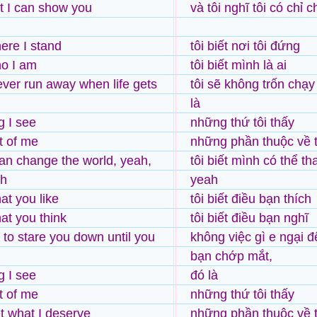
at I can show you
và tôi nghĩ tôi có chỉ
ere I stand
tôi biết nơi tôi đứng
o I am
tôi biết mình là ai
ever run away when life gets
tôi sẽ không trốn chạ
là
g I see
những thứ tôi thấy
t of me
những phần thuộc về t
can change the world, yeah,
tôi biết mình có thể th
ah
yeah
at you like
tôi biết điều bạn thích
at you think
tôi biết điều bạn nghĩ
d to stare you down until you
không việc gì e ngại đ
bạn chớp mắt,
g I see
đó là
t of me
những thứ tôi thấy
 what I deserve
những phần thuộc về t