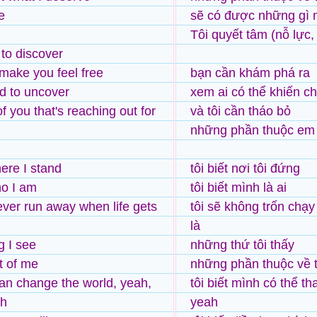
e
sẽ có được những gì 
Tôi quyết tâm (nỗ lực,
to discover
ake you feel free
bạn cần khám phá ra
d to uncover
xem ai có thể khiến c
f you that's reaching out for
và tôi cần tháo bỏ
những phần thuộc em 
ere I stand
tôi biết nơi tôi đứng
o I am
tôi biết mình là ai
ever run away when life gets
tôi sẽ không trốn chạ
là
g I see
những thứ tôi thấy
t of me
những phần thuộc về t
can change the world, yeah,
tôi biết mình có thể th
ah
yeah