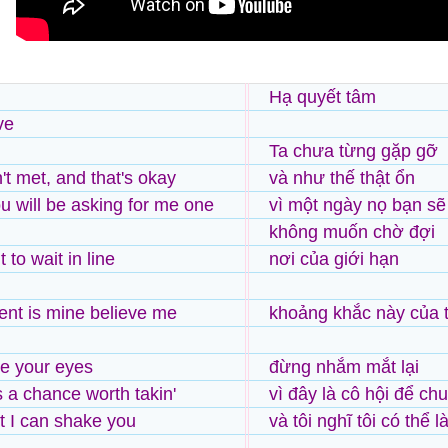
Hạ quyết tâm
ve
Ta chưa từng gặp gỡ
t met, and that's okay
và như thế thật ổn
u will be asking for me one
vì một ngày nọ bạn sẽ 
không muốn chờ đợi
 to wait in line
nơi của giới hạn
nt is mine believe me
khoảng khắc này của tô
se your eyes
đừng nhắm mắt lại
s a chance worth takin'
vì đây là cô hội để ch
at I can shake you
và tôi nghĩ tôi có thể