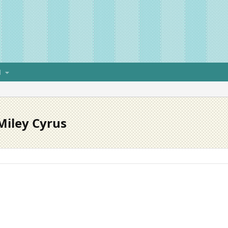
H
 Miley Cyrus