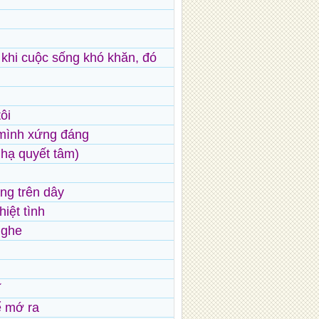
y khi cuộc sống khó khăn, đó
ôi
mình xứng đáng
 hạ quyết tâm)
ang trên dây
hiệt tình
nghe
ĩ
ể mớ ra