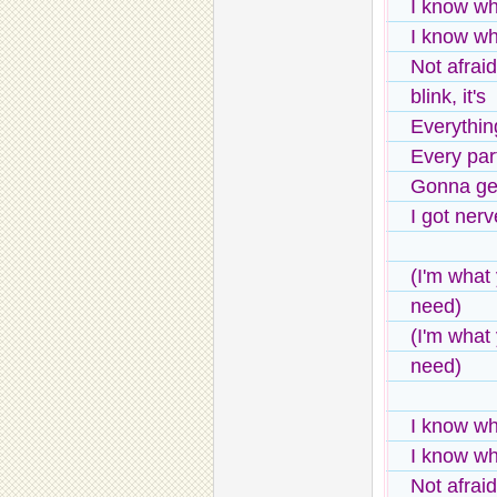
I know wh
I know wh
Not afrai
blink, it's
Everythin
Every par
Gonna get
I got nerv
(I'm what
need)
(I'm what
need)
I know wh
I know wh
Not afrai