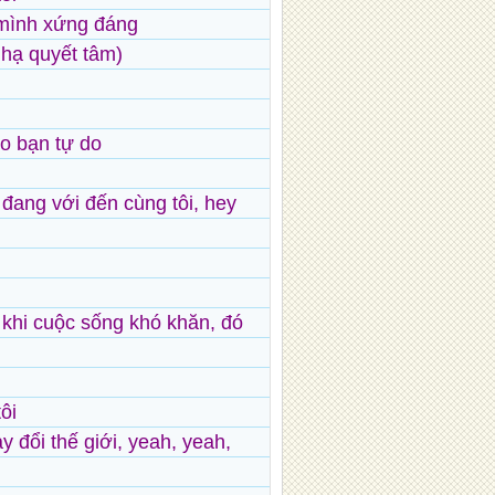
mình xứng đáng
 hạ quyết tâm)
ho bạn tự do
đang với đến cùng tôi, hey
y khi cuộc sống khó khăn, đó
ôi
ay đổi thế giới, yeah, yeah,