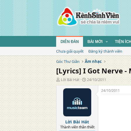
DIỄN ĐÀN
BÀI MỚI
TIỆN ÍC
Chưa giải quyết
Đăng ký thành viên
Góc Thư Giãn
Âm nhạc
[Lyrics] I Got Nerve -
T
N
Lời Bài Hát
24/10/2011
á
g
c
à
24/10/2011
g
y
i
đ
ả
ă
n
g
Lời Bài Hát
Thành viên thân thiết