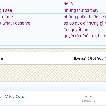
đó là
g I see
những thứ tôi thấy
t of me
những phần thuộc về t
 what I deserve
sẽ có được những gì 
Tôi quyết tâm
e
quyết tâm(nỗ lực, hạ 
ra
[Lyrics] I Got You 
 - Miley Cyrus
Trả lời
Lượt xem