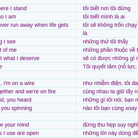
ere I stand
tôi biết nơi tôi đứng
o I am
tôi biết mình là ai
ever run away when life gets
tôi sẽ không trốn chạ
là
g I see
những thứ tôi thấy
t of me
những phần thuộc về t
 what I deserve
sẽ có được những gì 
e
Tôi quyết tâm (nỗ lực,
d, I'm on a wire
như nhiễm điện, tôi đ
gether and we're on fire
cùng nhau ta giữ lấy n
id, you heard
những gì tôi nói, bạn 
 you spinning
nào tôi bạn cùng xoay
se your mind
đừng thu hẹp suy ngh
 I use are open
những lời này dùng đ