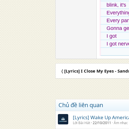
blink, it's
Everythin
Every par
Gonna get
I got
I got nerv
〈 [Lyrics] I Close My Eyes - Sand
Chủ đề liên quan
[Lyrics] Wake Up America
Lời Bài Hát
22/10/2011
Âm nhạc