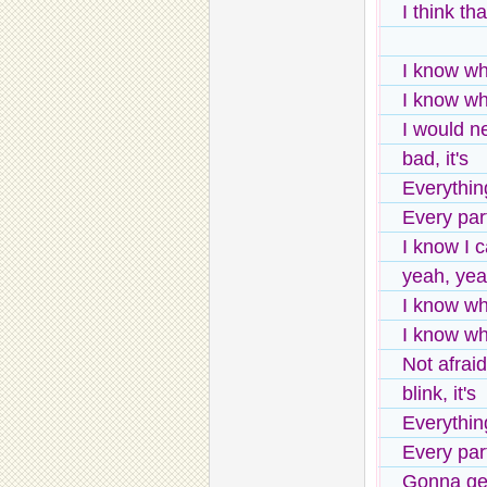
I think th
I know wh
I know wh
I would n
bad, it's
Everythin
Every par
I know I 
yeah, ye
I know wh
I know wh
Not afrai
blink, it's
Everythin
Every par
Gonna get