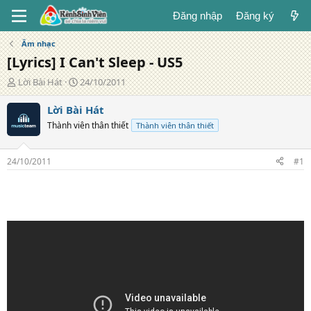
Đăng nhập
Đăng ký
Âm nhạc
[Lyrics] I Can't Sleep - US5
T
N
Lời Bài Hát
24/10/2011
á
g
c
à
Lời Bài Hát
g
y
Thành viên thân thiết
Thành viên thân thiết
i
đ
ả
ă
n
24/10/2011
#1
g