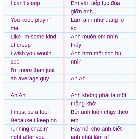
I can't sleep
Em vẫn tiếp tục đùa
giỡn anh
You keep playin'
Làm anh như đang lo
me
sợ
Like i'm some kind
Anh muốn em nhìn
of creep
thấy
I wish you would
Anh hơn một con bù
see
nhìn
I'm more than just
an average guy
Ah Ah
Ah Ah
Anh không phải là một
thằng khờ
I must be a fool
Bởi anh luôn chạy theo
Because I keep on
em
running chasin'
Hãy nói cho anh biết
right after you
anh phải làm gì