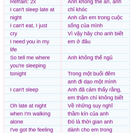
Refrain: 2x
Anh không thể ăn, anh
I can't sleep late at
chỉ khóc
night
Anh cần em trong cuộc
I can't eat, I just
sống của mình
cry
Vì vậy hãy cho anh biết
I need you in my
em ở đâu
life
So tell me where
Anh không thể ngủ
you're sleeping
tonight
Trong một buổi đêm
anh đi dạo một mình
I can't sleep
Anh đã cảm thấy rằng,
em thậm chí không biết
Oh late at night
Về những suy nghĩ
when I'm walking
thầm kín của anh
alone
Đó là thời gian anh
I've got the feeling
dành cho em trong