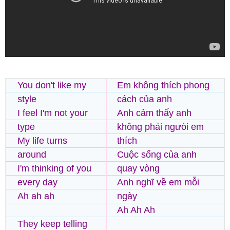
You don't like my
Em không thích phong
style
cách của anh
I feel I'm not your
Anh cảm thấy anh
type
không phải ngưòi em
My life turns
thích
around
Cuộc sống của anh
I'm thinking of you
quay vòng
every day
Anh nghĩ về em mỗi
Ah ah ah
ngày
Ah Ah Ah
They keep telling