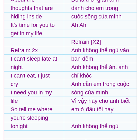
thoughts that are
dành cho em trong
hiding inside
cuộc sống của mình
It's time for you to
Ah Ah
get in my life
Refrain [X2]
Refrain: 2x
Anh không thể ngủ vào
I can't sleep late at
ban đêm
night
Anh không thể ăn, anh
I can't eat, I just
chỉ khóc
cry
Anh cần em trong cuộc
I need you in my
sống của mình
life
Vì vậy hãy cho anh biết
So tell me where
em ở đâu tối nay
you're sleeping
tonight
Anh không thể ngủ