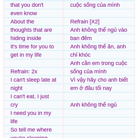
that you don't
cuộc sống của mình
even know
About the
Refrain [X2]
thoughts that are
Anh không thể ngủ vào
hiding inside
ban đêm
It's time for you to
Anh không thể ăn, anh
get in my life
chỉ khóc
Anh cần em trong cuộc
Refrain: 2x
sống của mình
I can't sleep late at
Vì vậy hãy cho anh biết
night
em ở đâu tối nay
I can't eat, I just
cry
Anh không thể ngủ
I need you in my
life
So tell me where