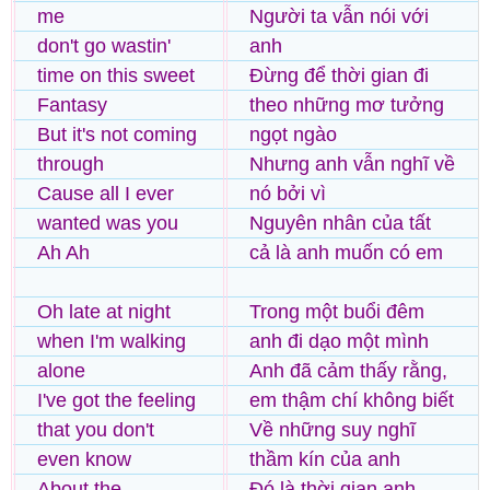
me
Người ta vẫn nói với
don't go wastin'
anh
time on this sweet
Đừng để thời gian đi
Fantasy
theo những mơ tưởng
But it's not coming
ngọt ngào
through
Nhưng anh vẫn nghĩ về
Cause all I ever
nó bởi vì
wanted was you
Nguyên nhân của tất
Ah Ah
cả là anh muốn có em
Oh late at night
Trong một buổi đêm
when I'm walking
anh đi dạo một mình
alone
Anh đã cảm thấy rằng,
I've got the feeling
em thậm chí không biết
that you don't
Về những suy nghĩ
even know
thầm kín của anh
About the
Đó là thời gian anh