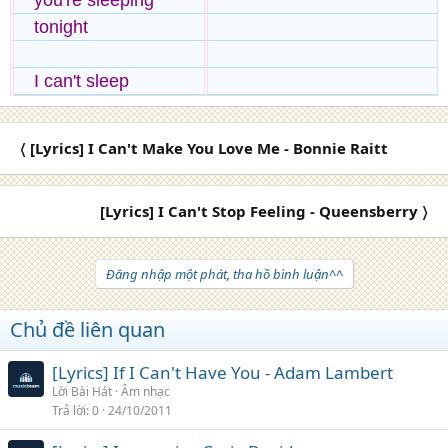
you're sleeping
tonight
I can't sleep
〈 [Lyrics] I Can't Make You Love Me - Bonnie Raitt
[Lyrics] I Can't Stop Feeling - Queensberry 〉
Đăng nhập một phát, tha hồ bình luận^^
Chủ đề liên quan
[Lyrics] If I Can't Have You - Adam Lambert
Lời Bài Hát
Âm nhạc
Trả lời
0
24/10/2011