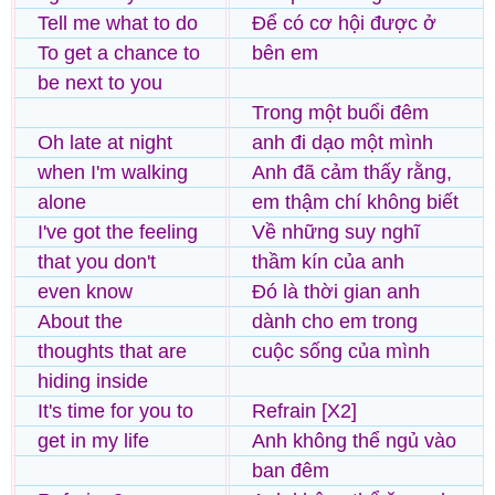
Tell me what to do
Để có cơ hội được ở
To get a chance to
bên em
be next to you
Trong một buổi đêm
Oh late at night
anh đi dạo một mình
when I'm walking
Anh đã cảm thấy rằng,
alone
em thậm chí không biết
I've got the feeling
Về những suy nghĩ
that you don't
thầm kín của anh
even know
Đó là thời gian anh
About the
dành cho em trong
thoughts that are
cuộc sống của mình
hiding inside
It's time for you to
Refrain [X2]
get in my life
Anh không thể ngủ vào
ban đêm