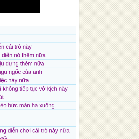
n cái trò này
 diễn nó thêm nữa
hịu đựng thêm nữa
ngu ngốc của anh
việc này nữa
i không tiếp tục vở kịch này
út
 kéo bức màn hạ xuống.
ẳng diễn chơi cái trò này nữa