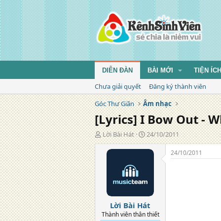
DIỄN ĐÀN
BÀI MỚI
TIỆN ÍC
Chưa giải quyết
Đăng ký thành viên
Góc Thư Giãn
Âm nhạc
[Lyrics] I Bow Out - 
T
N
Lời Bài Hát
24/10/2011
á
g
c
à
24/10/2011
g
y
i
đ
ả
ă
n
g
Lời Bài Hát
Thành viên thân thiết