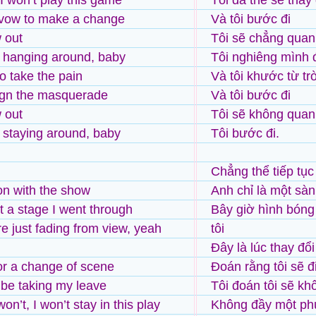
 I won’t play this game
Tôi đã thề sẽ thay 
 vow to make a change
Và tôi bước đi
 out
Tôi sẽ chẳng quan
e hanging around, baby
Tôi nghiêng mình 
to take the pain
Và tôi khước từ trò
ign the masquerade
Và tôi bước đi
 out
Tôi sẽ không quan
e staying around, baby
Tôi bước đi.
Chẳng thể tiếp tục
on with the show
Anh chỉ là một sàn 
st a stage I went through
Bây giờ hình bóng
e just fading from view, yeah
tôi
Đây là lúc thay đổ
for a change of scene
Đoán rằng tôi sẽ đ
l be taking my leave
Tôi đoán tôi sẽ k
won’t, I won’t stay in this play
Không đầy một ph