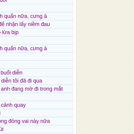
đổi
h quẩn nữa, cưng à
để nhận lấy niềm đau
 lừa bịp
h quẩn nữa, cưng à
 buổi diễn
diễn tôi đã đi qua
 anh đang mờ đi trong mắt
i cảnh quay
i
hông đóng vai này nữa
út