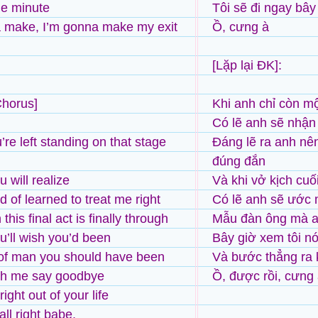
ne minute
Tôi sẽ đi ngay bây
 make, I’m gonna make my exit
Ồ, cưng à
[Lặp lại ĐK]:
Chorus]
Khi anh chỉ còn m
Có lẽ anh sẽ nhận
re left standing on that stage
Đáng lẽ ra anh nên
đúng đắn
 will realize
Và khi vở kịch cuố
 of learned to treat me right
Có lẽ anh sẽ ước 
his final act is finally through
Mẫu đàn ông mà a
’ll wish you’d been
Bây giờ xem tôi nói
of man you should have been
Và bước thẳng ra 
h me say goodbye
Ồ, được rồi, cưng 
ight out of your life
ll right babe.