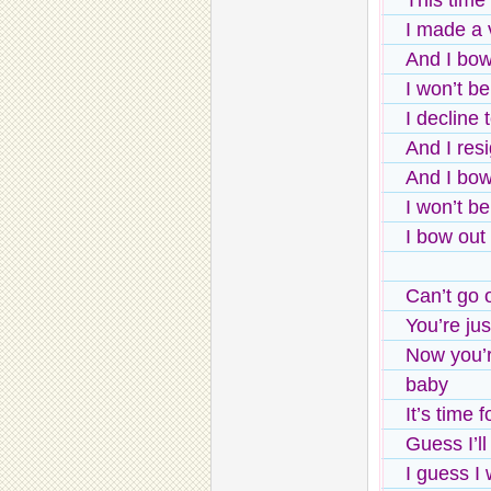
This time
I made a
And I bow
I won’t b
I decline 
And I res
And I bow
I won’t b
I bow out
Can’t go 
You’re ju
Now you’r
baby
It’s time 
Guess I’l
I guess I 