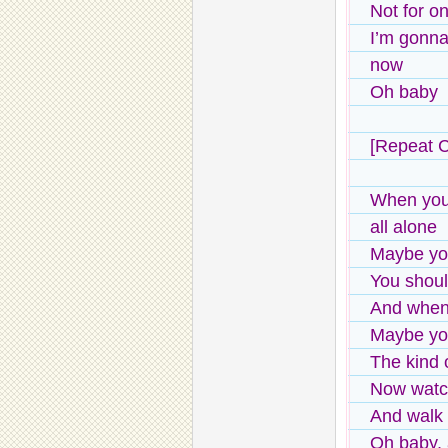
Not for o
I’m gonna
now
Oh baby
[Repeat 
When you’
all alone
Maybe you
You should
And when t
Maybe you
The kind 
Now watc
And walk r
Oh baby, a