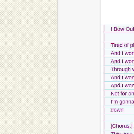
I Bow Ou
Tired of 
And I won
And I won
Through w
And I won
And I won’
Not for o
I’m gonna 
down
[Chorus:]