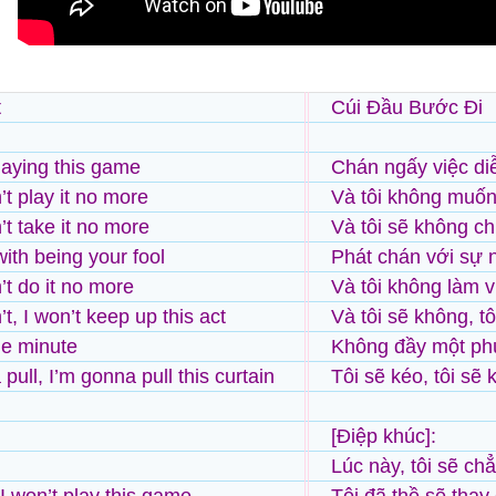
t
Cúi Đầu Bước Đi
playing this game
Chán ngấy việc diễ
’t play it no more
Và tôi không muốn
’t take it no more
Và tôi sẽ không c
ith being your fool
Phát chán với sự 
’t do it no more
Và tôi không làm 
t, I won’t keep up this act
Và tôi sẽ không, tô
ne minute
Không đầy một ph
pull, I’m gonna pull this curtain
Tôi sẽ kéo, tôi sẽ
[Điệp khúc]:
Lúc này, tôi sẽ ch