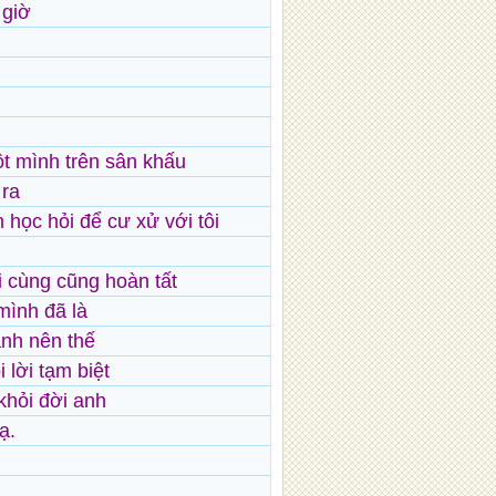
 giờ
ột mình trên sân khấu
 ra
 học hỏi để cư xử với tôi
i cùng cũng hoàn tất
mình đã là
nh nên thế
 lời tạm biệt
khỏi đời anh
ạ.