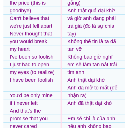
the price (this is
gắng)
goodbye)
Anh thật quá dại khờ
Can't believe that
và giờ anh đang phải
we're just fell apart
trả giá (đó là sự chia
Never thought that
tay)
you would break
Không thể tin là ta đã
my heart
tan vỡ
I've been so foolish
Không bao giờ nghĩ
I just had to open
em sẽ làm tan nát trái
my eyes (to realize)
tim anh
I have been foolish
Anh thật dại khờ
Anh đã mở to mắt (để
You'd be only mine
nhận ra)
if I never left
Anh đã thật dại khờ
And that's the
promise that you
Em sẽ chỉ là của anh
never cared
nếu anh không bao