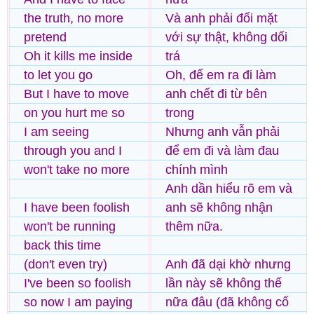
the truth, no more
Và anh phải đối mặt
pretend
với sự thật, không dối
Oh it kills me inside
trá
to let you go
Oh, để em ra đi làm
But I have to move
anh chết đi từ bên
on you hurt me so
trong
I am seeing
Nhưng anh vẫn phải
through you and I
để em đi và làm đau
won't take no more
chính mình
Anh dần hiểu rõ em và
I have been foolish
anh sẽ không nhận
won't be running
thêm nữa.
back this time
(don't even try)
Anh đã dại khờ nhưng
I've been so foolish
lần này sẽ không thế
so now I am paying
nữa đâu (đã không cố