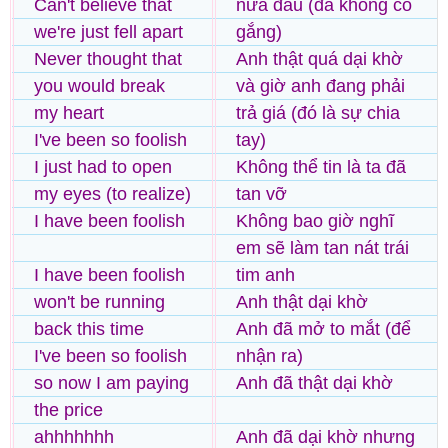
Can't believe that
nữa đâu (đã không cố
we're just fell apart
gắng)
Never thought that
Anh thật quá dại khờ
you would break
và giờ anh đang phải
my heart
trả giá (đó là sự chia
I've been so foolish
tay)
I just had to open
Không thể tin là ta đã
my eyes (to realize)
tan vỡ
I have been foolish
Không bao giờ nghĩ
em sẽ làm tan nát trái
I have been foolish
tim anh
won't be running
Anh thật dại khờ
back this time
Anh đã mở to mắt (để
I've been so foolish
nhận ra)
so now I am paying
Anh đã thật dại khờ
the price
ahhhhhhh
Anh đã dại khờ nhưng