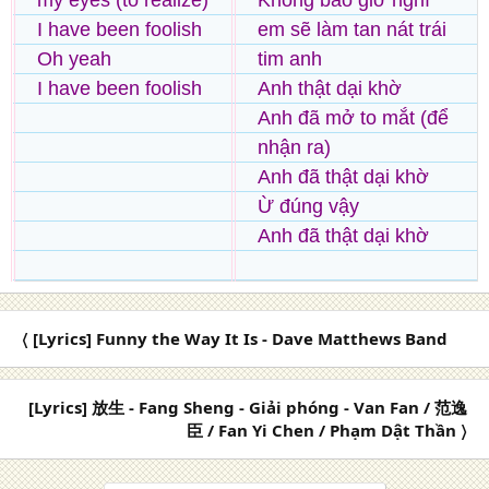
my eyes (to realize)
Không bao giờ nghĩ
I have been foolish
em sẽ làm tan nát trái
Oh yeah
tim anh
I have been foolish
Anh thật dại khờ
Anh đã mở to mắt (để
nhận ra)
Anh đã thật dại khờ
Ừ đúng vậy
Anh đã thật dại khờ
〈 [Lyrics] Funny the Way It Is - Dave Matthews Band
[Lyrics] 放生 - Fang Sheng - Giải phóng - Van Fan / 范逸
臣 / Fan Yi Chen / Phạm Dật Thần 〉