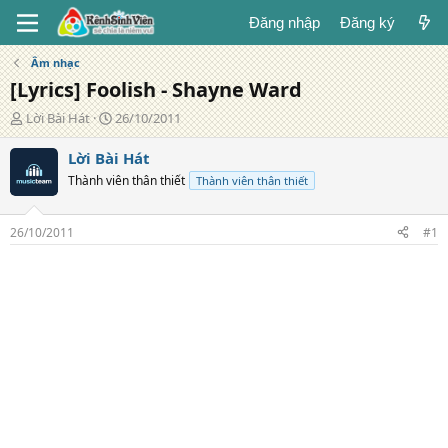
Đăng nhập
Đăng ký
Âm nhạc
[Lyrics] Foolish - Shayne Ward
T
N
Lời Bài Hát
26/10/2011
á
g
c
à
Lời Bài Hát
g
y
Thành viên thân thiết
Thành viên thân thiết
i
đ
ả
ă
n
26/10/2011
#1
g