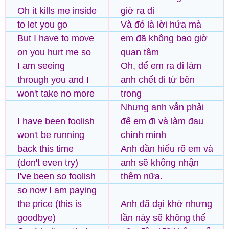
Oh it kills me inside
giờ ra đi
to let you go
Và đó là lời hứa mà
But I have to move
em đã không bao giờ
on you hurt me so
quan tâm
I am seeing
Oh, để em ra đi làm
through you and I
anh chết đi từ bên
won't take no more
trong
Nhưng anh vẫn phải
I have been foolish
để em đi và làm đau
won't be running
chính mình
back this time
Anh dần hiểu rõ em và
(don't even try)
anh sẽ không nhận
I've been so foolish
thêm nữa.
so now I am paying
the price (this is
Anh đã dại khờ nhưng
goodbye)
lần này sẽ không thế