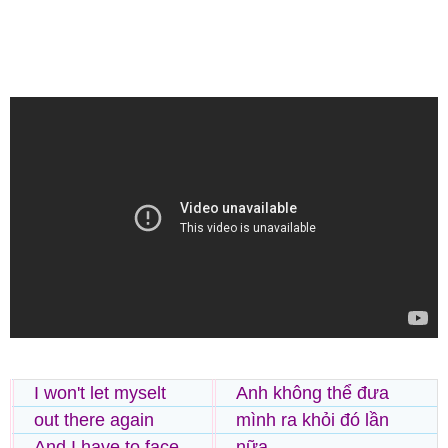
I won't let myselt
Anh không thể đưa
out there again
mình ra khỏi đó lần
And I have to face
nữa