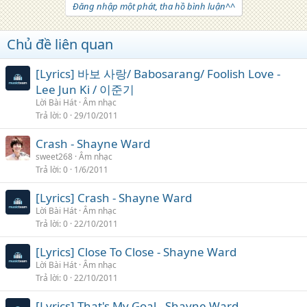
Đăng nhập một phát, tha hồ bình luận^^
Chủ đề liên quan
[Lyrics] 바보 사랑/ Babosarang/ Foolish Love -
Lee Jun Ki / 이준기
Lời Bài Hát
Âm nhạc
Trả lời
0
29/10/2011
Crash - Shayne Ward
sweet268
Âm nhạc
Trả lời
0
1/6/2011
[Lyrics] Crash - Shayne Ward
Lời Bài Hát
Âm nhạc
Trả lời
0
22/10/2011
[Lyrics] Close To Close - Shayne Ward
Lời Bài Hát
Âm nhạc
Trả lời
0
22/10/2011
[Lyrics] That's My Goal - Shayne Ward