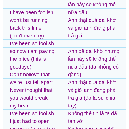
lần này sẽ không thế
I have been foolish
nữa đâu
won't be running
Anh thật quá dại khờ
back this time
và giờ anh đang phải
(don't even try)
trả giá
I've been so foolish
so now I am paying
Anh đã dại khờ nhưng
the price (this is
lần này sẽ không thế
goodbye)
nữa đâu (đã không cố
Can't believe that
gắng)
we're just fell apart
Anh thật quá dại khờ
Never thought that
và giờ anh đang phải
you would break
trả giá (đó là sự chia
my heart
tay)
I've been so foolish
Không thể tin là ta đã
I just had to open
tan vỡ