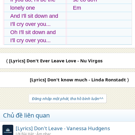
lonely one
Em
And I'll sit down and
I'll cry over you...
Oh I'll sit down and
I'll cry over you...
〈 [Lyrics] Don't Ever Leave Love - Nu Virgos
[Lyrics] Don't know much - Linda Ronstadt 〉
Đăng nhập một phát, tha hồ bình luận^^
Chủ đề liên quan
[Lyrics] Don't Leave - Vanessa Hudgens
Lời Bài Hát
Âm nhạc