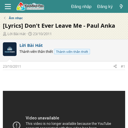
Đăng nhập
Đăng ký
Âm nhạc
[Lyrics] Don't Ever Leave Me - Paul Anka
T
N
Lời Bài Hát
23/10/2011
á
g
c
à
Lời Bài Hát
g
y
Thành viên thân thiết
Thành viên thân thiết
i
đ
ả
ă
n
23/10/2011
#1
g