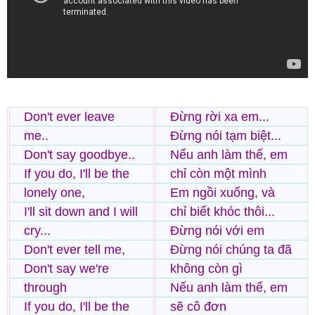
Don't ever leave
Đừng rời xa em...
me..
Đừng nói tạm biệt...
Don't say goodbye..
Nếu anh làm thế, em
If you do, I'll be the
chỉ còn một mình
lonely one,
Em ngồi xuống, và
I'll sit down and I will
chỉ biết khóc thôi...
cry...
Đừng nói với em
Don't ever tell me,
Đừng nói chúng ta đã
Don't say we're
không còn gì
through
Nếu anh làm thế, em
If you do, I'll be the
sẽ cô đơn