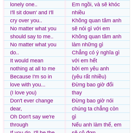
lonely one..
Em ngồi, và sẽ khóc
I'll sit down' and I'll
nhiều
cry over you..
Không quan tâm anh
No matter what you
sẽ nói gì với em
should say to me..
Không quan tâm anh
No matter what you
làm những gì
do..
Chẳng có ý nghĩa gì
It would mean
với em hết
nothing at all to me
bởi em yêu anh
Because I'm so in
(yêu rất nhiều)
love with you...
Đừng bao giờ đổi
(I love you)
thay
Don't ever change
Đừng bao giờ nói
dear,
chúng ta chẳng còn
Oh Don't say we're
gì
through
Nếu anh làm thế, em
If you do, I'll be the
sẽ cô đơn