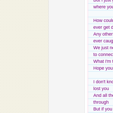
But I just
where you
How could
ever get 
Any other
ever cau
We just n
to connec
What I'm 
Hope you 
I don't kn
lost you
And all th
through
But if yo