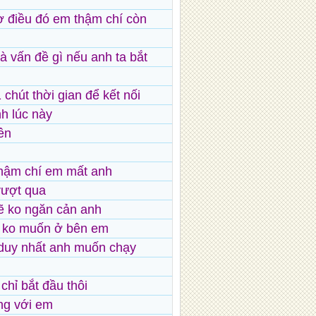
ờ điều đó em thậm chí còn
là vấn đề gì nếu anh ta bắt
 chút thời gian để kết nối
h lúc này
ên
thậm chí em mất anh
vượt qua
ẽ ko ngăn cản anh
 ko muốn ở bên em
 duy nhất anh muốn chạy
chỉ bắt đầu thôi
ng với em