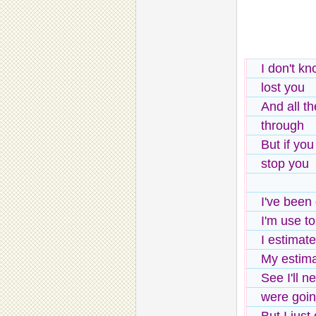
I don't kn
lost you
And all th
through
But if yo
stop you
I've been
I'm use to
I estimat
My estim
See I'll 
were goin