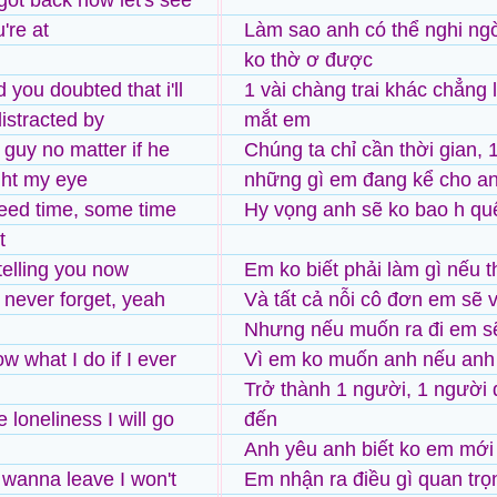
 got back now let's see
're at
Làm sao anh có thể nghi ng
ko thờ ơ được
 you doubted that i'll
1 vài chàng trai khác chẳng 
distracted by
mắt em
 guy no matter if he
Chúng ta chỉ cần thời gian, 1
ght my eye
những gì em đang kể cho an
eed time, some time
Hy vọng anh sẽ ko bao h qu
t
telling you now
Em ko biết phải làm gì nếu 
never forget, yeah
Và tất cả nỗi cô đơn em sẽ 
Nhưng nếu muốn ra đi em s
ow what I do if I ever
Vì em ko muốn anh nếu anh
Trở thành 1 người, 1 người
e loneliness I will go
đến
Anh yêu anh biết ko em mới 
u wanna leave I won't
Em nhận ra điều gì quan trọ