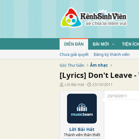
DIỄN ĐÀN
BÀI MỚI
TIỆN ÍC
Chưa giải quyết
Đăng ký thành viên
Góc Thư Giãn
Âm nhạc
[Lyrics] Don't Leave
T
N
Lời Bài Hát
23/10/2011
á
g
c
à
23/10/2011
g
y
i
đ
ả
ă
n
g
Lời Bài Hát
Thành viên thân thiết