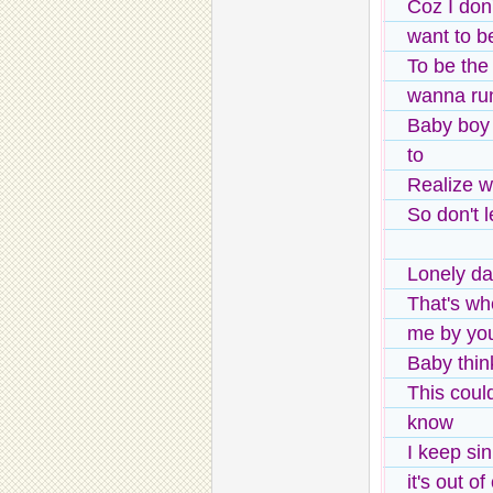
Coz I don'
want to b
To be the
wanna run
Baby boy 
to
Realize w
So don't l
Lonely da
That's wh
me by you
Baby thin
This coul
know
I keep sin
it's out of