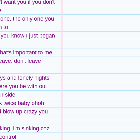
t want you if you don't
e
 one, the only one you
 to
you know I just began
hat's important to me
eave, don't leave
ys and lonely nights
ere you be with out
r side
k twice baby ohoh
d blow up crazy you
king, i'm sinking coz
 control