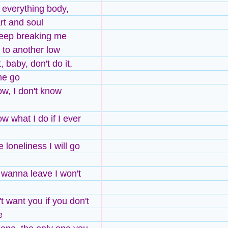
u everything body,
rt and soul
keep breaking me
 to another low
t, baby, don't do it,
me go
ow, I don't know
ow what I do if I ever
e loneliness I will go
u wanna leave I won't
t want you if you don't
e