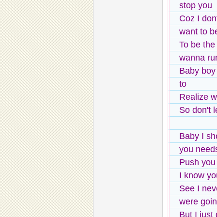
stop you
Coz I dont
want to b
To be the
wanna run
Baby boy 
to
Realize w
So don't l
Baby I sh
you need
Push you t
I know yo
See I nev
were goin
But I just