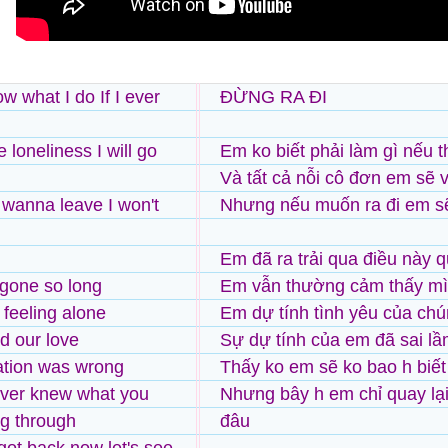
ow what I do If I ever
ĐỪNG RA ĐI
e loneliness I will go
Em ko biết phải làm gì nếu 
Và tất cả nỗi cô đơn em sẽ 
u wanna leave I won't
Nhưng nếu muốn ra đi em s
Em đã ra trải qua điều này q
 gone so long
Em vẫn thường cảm thấy mì
 feeling alone
Em dự tính tình yêu của chú
ed our love
Sự dự tính của em đã sai l
ation was wrong
Thấy ko em sẽ ko bao h biết 
never knew what you
Nhưng bây h em chỉ quay lại
g through
đâu