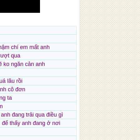
thậm chí em mất anh
vượt qua
ẽ ko ngăn cản anh
uá lâu rồi
nh cô đơn
ng ta
ầm
anh đang trải qua điều gì
 để thấy anh đang ở nơi