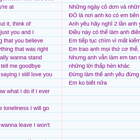
're at
Những ngày cô dơn và nhữ
ĐÓ là nơi anh ko có em bên
t it, think of
Anh yêu hãy nghĩ 2 lần anh 
ust you and I
Điều này có thể làm anh điên
g that you believe
Em tiếp tục chìm vì mất kiể
thing that was right
Em trao anh mọi thứ cơ thể, t
ally wanna stand
Nhưng anh vẫn làm em tan n
 tell me goodbye
những lời thấp hèn khác
aying I still love you
Đừng làm thế anh yêu đừng 
Em ko biêt nữa
ow what I do if I ever
e loneliness I will go
u wanna leave I won't