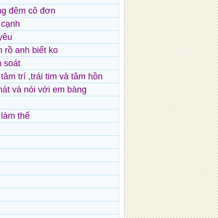
ng đêm cô đơn
 cạnh
yêu
 rồ anh biết ko
m soát
âm trí ,trái tim và tâm hồn
át và nói với em bàng
làm thế