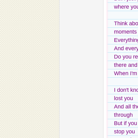
where you
Think abou
moments j
Everythin
And every
Do you re
there and
When I'm s
I don't kn
lost you
And all th
through
But if yo
stop you