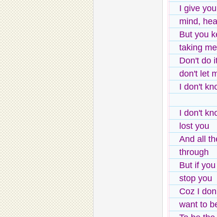
I give yo
mind, hea
But you 
taking me
Don't do i
don't let 
I don't kn
I don't kn
lost you
And all th
through
But if yo
stop you
Coz I don'
want to b