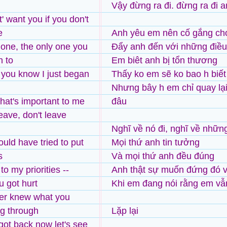
Vậy đừng ra đi. đừng ra đi 
' want you if you don't
e
Anh yêu em nên cố gắng ch
 one, the only one you
Đẩy anh đến với những điều
 to
Em biêt anh bị tổn thương
you know I just began
Thấy ko em sẽ ko bao h biết 
Nhưng bây h em chỉ quay lại
hat's important to me
đâu
eave, don't leave
Nghĩ về nó đi, nghĩ về nhữn
ould have tried to put
Mọi thứ anh tin tưởng
s
Và mọi thứ anh đều đúng
o my priorities --
Anh thật sự muốn đứng đó v
u got hurt
Khi em đang nói rằng em vẫ
er knew what you
g through
Lặp lại
 got back now let's see