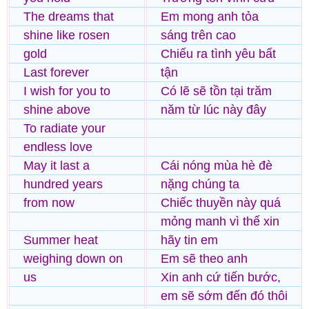
The dreams that
Em mong anh tỏa
shine like rosen
sáng trên cao
gold
Chiếu ra tình yêu bất
Last forever
tận
I wish for you to
Có lẽ sẽ tồn tại trăm
shine above
năm từ lúc này đây
To radiate your
endless love
May it last a
Cái nóng mùa hè đè
hundred years
nặng chúng ta
from now
Chiếc thuyền này quá
mỏng manh vì thế xin
Summer heat
hãy tin em
weighing down on
Em sẽ theo anh
us
Xin anh cứ tiến bước,
em sẽ sớm đến đó thôi