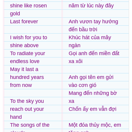
shine like rosen
năm từ lúc này đây
gold
Last forever
Anh vươn tay hướng
đến bầu trời
I wish for you to
Khúc hát của mây
shine above
ngàn
To radiate your
Gọi anh đến miền đất
endless love
xa xôi
May it last a
hundred years
Anh gọi tên em gửi
from now
vào cơn gió
Mang đến những bờ
To the sky you
xa
reach out your
Chốn ấy em vẫn đợi
hand
The songs of the
Một đóa thủy mộc, em