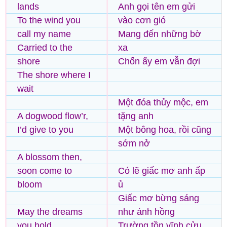
lands
Anh gọi tên em gửi
To the wind you
vào cơn gió
call my name
Mang đến những bờ
Carried to the
xa
shore
Chốn ấy em vẫn đợi
The shore where I
wait
Một đóa thủy mộc, em
A dogwood flow’r,
tặng anh
I’d give to you
Một bông hoa, rồi cũng
sớm nở
A blossom then,
soon come to
Có lẽ giấc mơ anh ấp
bloom
ủ
Giấc mơ bừng sáng
May the dreams
như ánh hồng
you hold
Trường tồn vĩnh cửu