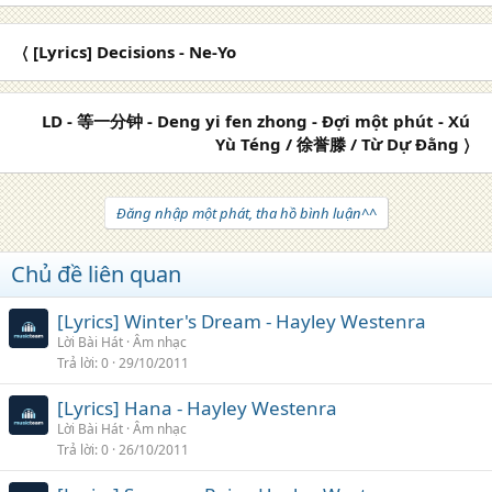
〈 [Lyrics] Decisions - Ne-Yo
LD - 等一分钟 - Deng yi fen zhong - Đợi một phút - Xú
Yù Téng / 徐誉滕 / Từ Dự Đằng 〉
Đăng nhập một phát, tha hồ bình luận^^
Chủ đề liên quan
[Lyrics] Winter's Dream - Hayley Westenra
Lời Bài Hát
Âm nhạc
Trả lời
0
29/10/2011
[Lyrics] Hana - Hayley Westenra
Lời Bài Hát
Âm nhạc
Trả lời
0
26/10/2011