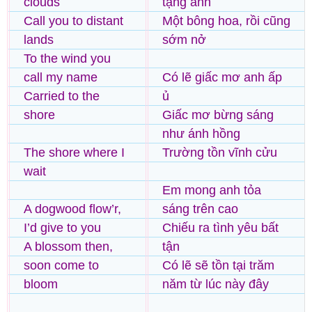
clouds
tặng anh
Call you to distant
Một bông hoa, rồi cũng
lands
sớm nở
To the wind you
call my name
Có lẽ giấc mơ anh ấp
Carried to the
ủ
shore
Giấc mơ bừng sáng
như ánh hồng
The shore where I
Trường tồn vĩnh cửu
wait
Em mong anh tỏa
A dogwood flow’r,
sáng trên cao
I’d give to you
Chiếu ra tình yêu bất
A blossom then,
tận
soon come to
Có lẽ sẽ tồn tại trăm
bloom
năm từ lúc này đây