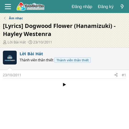
Đăng nhập
Đăng ký
Âm nhạc
[Lyrics] Dogwood Flower (Hanamizuki) -
Hayley Westenra
T
N
Lời Bài Hát
23/10/2011
á
g
c
à
Lời Bài Hát
g
y
Thành viên thân thiết
Thành viên thân thiết
i
đ
ả
ă
n
23/10/2011
#1
g
▶️