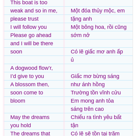
This boat is too
weak and so in me,
Một đóa thủy mộc, em
please trust
tặng anh
I will follow you
Một bông hoa, rồi cũng
Please go ahead
sớm nở
and I will be there
soon
Có lẽ giấc mơ anh ấp
ủ
A dogwood flow’r,
I’d give to you
Giấc mơ bừng sáng
A blossom then,
như ánh hồng
soon come to
Trường tồn vĩnh cửu
bloom
Em mong anh tỏa
sáng trên cao
May the dreams
Chiếu ra tình yêu bất
you hold
tận
The dreams that
Có lẽ sẽ tồn tại trăm