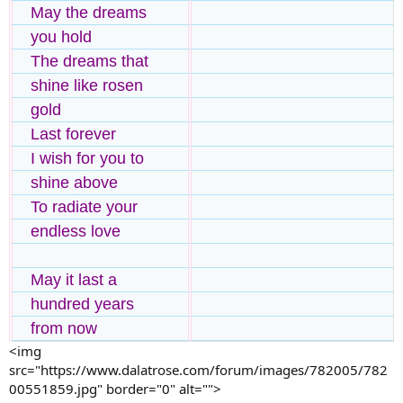
May the dreams
you hold
The dreams that
shine like rosen
gold
Last forever
I wish for you to
shine above
To radiate your
endless love
May it last a
hundred years
from now
<img
src="https://www.dalatrose.com/forum/images/782005/782
00551859.jpg" border="0" alt="">