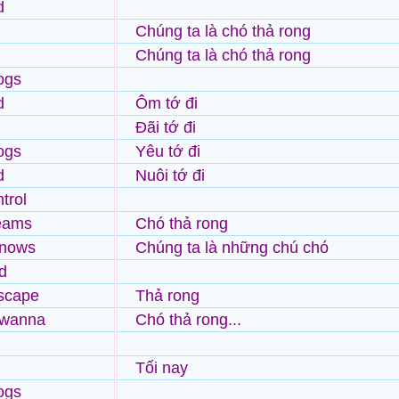
d
Chúng ta là chó thả rong
Chúng ta là chó thả rong
ogs
d
Ôm tớ đi
Đãi tớ đi
ogs
Yêu tớ đi
d
Nuôi tớ đi
trol
reams
Chó thả rong
knows
Chúng ta là những chú chó
d
escape
Thả rong
 wanna
Chó thả rong...
Tối nay
ogs