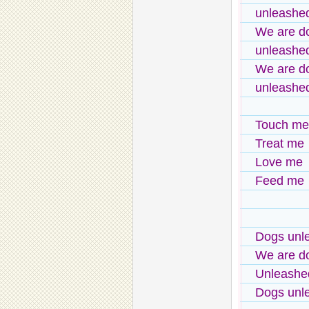
unleashe
We are d
unleashe
We are d
unleashe
Touch me
Treat me
Love me
Feed me
Dogs unl
We are d
Unleashe
Dogs un