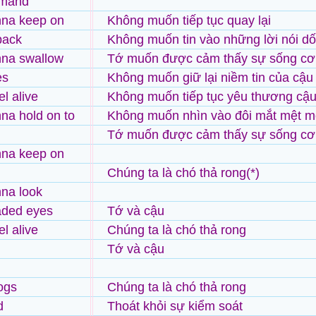
mmand
nna keep on
Không muốn tiếp tục quay lại
back
Không muốn tin vào những lời nói dố
nna swallow
Tớ muốn được cảm thấy sự sống cơ
es
Không muốn giữ lại niềm tin của cậu
l alive
Không muốn tiếp tục yêu thương cậ
na hold on to
Không muốn nhìn vào đôi mắt mệt m
Tớ muốn được cảm thấy sự sống cơ
nna keep on
Chúng ta là chó thả rong(*)
na look
aded eyes
Tớ và cậu
l alive
Chúng ta là chó thả rong
Tớ và cậu
ogs
Chúng ta là chó thả rong
d
Thoát khỏi sự kiểm soát