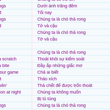
ogs
Dưới ánh trăng đêm
d
Tối nay
ogs
Chúng ta là chó thả rong
d
Tớ và cậu
Chúng ta là chó thả rong
Tớ và cậu
Chúng ta là chó thả rong
 scratch
Thoát khỏi sự kiểm soát
 bite
Đầy ắp những giấc mơ
your game
Chả ai biết
t
Tháo xích
lin’
Thà chết để được trốn thoát
on at night
Chúng ta không muốn
Bị tù túng
ogs
Chúng ta là chó thả rong