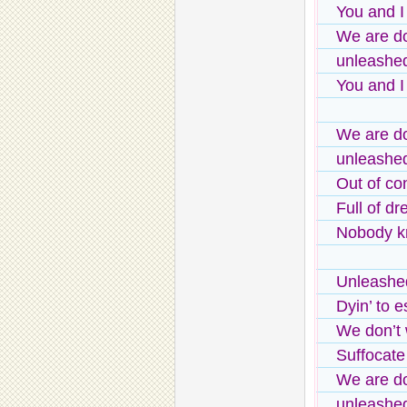
You and I
We are d
unleashe
You and I
We are d
unleashe
Out of con
Full of d
Nobody 
Unleashe
Dyin’ to 
We don’t
Suffocate
We are d
unleashe