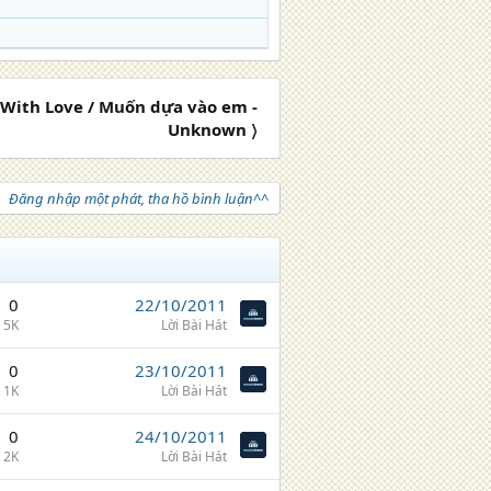
ith Love / Muốn dựa vào em -
Unknown 〉
Đăng nhập một phát, tha hồ bình luận^^
0
22/10/2011
5K
Lời Bài Hát
0
23/10/2011
1K
Lời Bài Hát
0
24/10/2011
2K
Lời Bài Hát