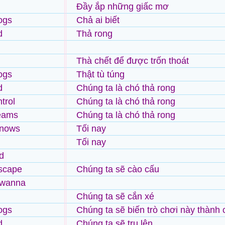
Đầy ắp những giấc mơ
ogs
Chả ai biết
d
Thả rong
Thà chết để được trốn thoát
ogs
Thật tù túng
d
Chúng ta là chó thả rong
trol
Chúng ta là chó thả rong
reams
Chúng ta là chó thả rong
knows
Tối nay
Tối nay
d
escape
Chúng ta sẽ cào cấu
 wanna
Chúng ta sẽ cắn xé
ogs
Chúng ta sẽ biến trò chơi này thành 
d
Chúng ta sẽ tru lên