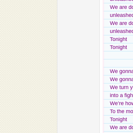
We are d
unleashe
We are d
unleashe
Tonight
Tonight
We gonna
We gonna
We turn 
into a figh
We’re how
To the mo
Tonight
We are d