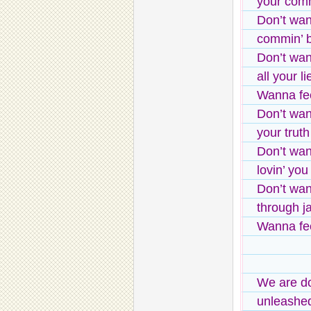
your co
Don’t wa
commin’ 
Don’t wa
all your li
Wanna fee
Don’t wan
your truth
Don’t wa
lovin’ you
Don’t wan
through j
Wanna fee
We are d
unleashe