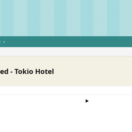
H
ed - Tokio Hotel
▶️