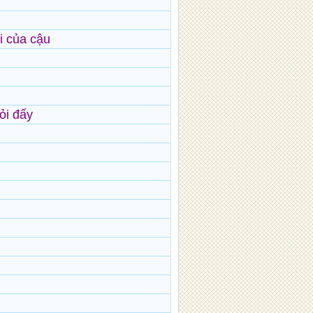
i của cậu
u
ỏi đấy