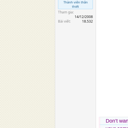
Thành viên thân
thiết
Tham gia
14/12/2008
Bài viết
18.532
Don’t wan