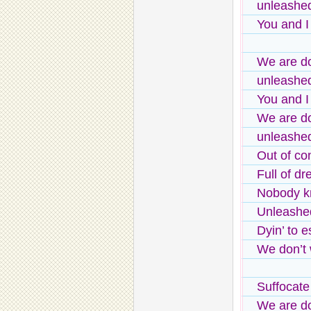
unleashe
You and I
We are d
unleashe
You and I
We are d
unleashe
Out of con
Full of d
Nobody 
Unleashe
Dyin’ to 
We don’t
Suffocate
We are d