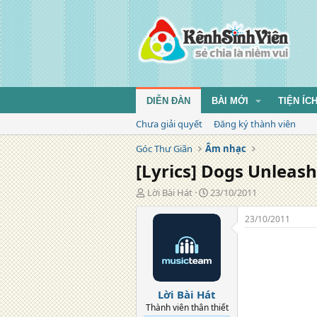
DIỄN ĐÀN
BÀI MỚI
TIỆN ÍC
Chưa giải quyết
Đăng ký thành viên
Góc Thư Giãn
Âm nhạc
[Lyrics] Dogs Unleash
T
N
Lời Bài Hát
23/10/2011
á
g
c
à
23/10/2011
g
y
i
đ
ả
ă
n
g
Lời Bài Hát
Thành viên thân thiết