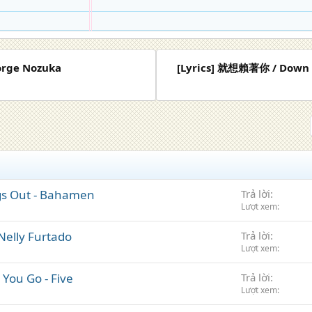
eorge Nozuka
[Lyrics] 就想賴著你 / Down W
ogs Out - Bahamen
Trả lời
Lượt xem
 Nelly Furtado
Trả lời
Lượt xem
 You Go - Five
Trả lời
Lượt xem