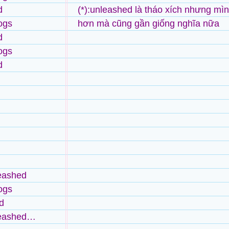
d
(*):unleashed là tháo xích nhưng mìn
ogs
hơn mà cũng gần giống nghĩa nữa
d
ogs
d
eashed
ogs
d
leashed…