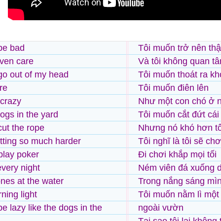
 be bad
Tôi muốn trở nên thậ
ven care
Và tôi không quan t
 go out of my head
Tôi muốn thoát ra kh
re
Tôi muốn điên lên
 crazy
Như một con chó ở 
dogs in the yard
Tôi muốn cắt đứt cái
cut the rope
Nhưng nó khó hơn tô
getting so much harder
Tôi nghĩ là tôi sẽ chơ
l play poker
Đi chơi khắp mọi tối
every night
Ném viên đá xuống 
nes at the water
Trong nắng sáng mìn
ning light
Tôi muốn nằm lì một
be lazy like the dogs in the
ngoài vườn