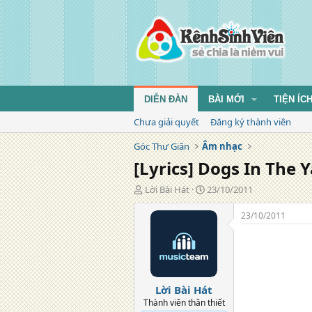
DIỄN ĐÀN
BÀI MỚI
TIỆN ÍC
Chưa giải quyết
Đăng ký thành viên
Góc Thư Giãn
Âm nhạc
[Lyrics] Dogs In The
T
N
Lời Bài Hát
23/10/2011
á
g
c
à
23/10/2011
g
y
i
đ
ả
ă
n
g
Lời Bài Hát
Thành viên thân thiết