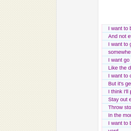
I want to
And not e
I want to
somewhe
I want go
Like the 
I want to 
But it's 
I think I'l
Stay out 
Throw sto
In the mor
I want to 