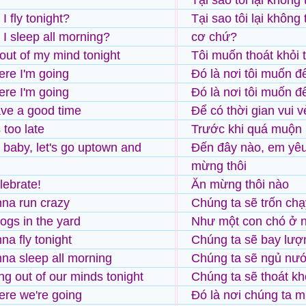
Tại sao tôi lại khôn
I fly tonight?
Tại sao tôi lại không
 I sleep all morning?
cơ chứ?
 out of my mind tonight
Tôi muốn thoát khỏi 
ere I'm going
Đó là nơi tôi muốn đ
ere I'm going
Đó là nơi tôi muốn đ
ve a good time
Để có thời gian vui v
s too late
Trước khi quá muộn
baby, let's go uptown and
Đến đây nào, em yêu,
mừng thôi
ebrate!
Ăn mừng thôi nào
na run crazy
Chúng ta sẽ trốn chạ
dogs in the yard
Như một con chó ở 
na fly tonight
Chúng ta sẽ bay lượ
na sleep all morning
Chúng ta sẽ ngủ nướ
ng out of our minds tonight
Chúng ta sẽ thoát kh
ere we're going
Đó là nơi chúng ta 