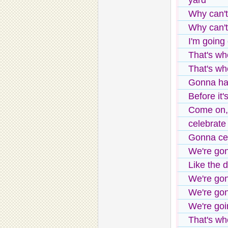
yard
Why can't 
Why can't
I'm going
That's wh
That's wh
Gonna ha
Before it'
Come on, 
celebrate
Gonna cel
We're gon
Like the 
We're gon
We're gon
We're goi
That's wh