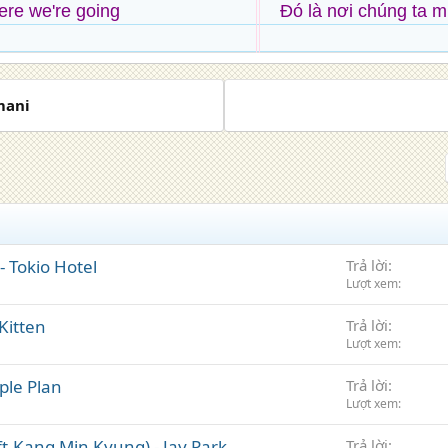
ere we're going
Đó là nơi chúng ta 
mani
- Tokio Hotel
Trả lời
Lượt xem
 Kitten
Trả lời
Lượt xem
ple Plan
Trả lời
Lượt xem
t.Kang Min Kyung) - Jay Park
Trả lời