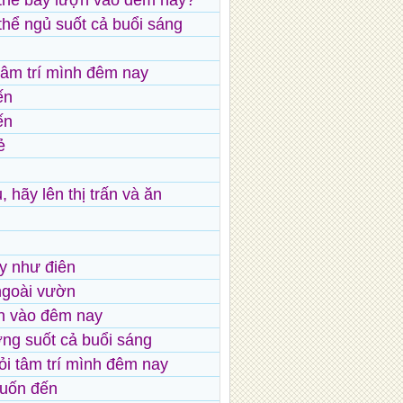
g thể bay lượn vào đêm nay?
 thể ngủ suốt cả buổi sáng
tâm trí mình đêm nay
ến
ến
ẻ
 hãy lên thị trấn và ăn
y như điên
ngoài vườn
n vào đêm nay
ng suốt cả buổi sáng
ỏi tâm trí mình đêm nay
muốn đến