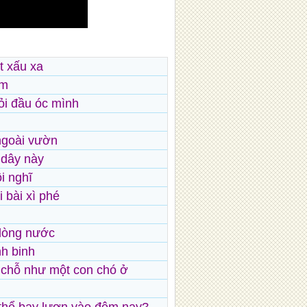
t xấu xa
âm
ỏi đầu óc mình
ngoài vườn
 dây này
i nghĩ
i bài xì phé
dòng nước
h binh
 chỗ như một con chó ở