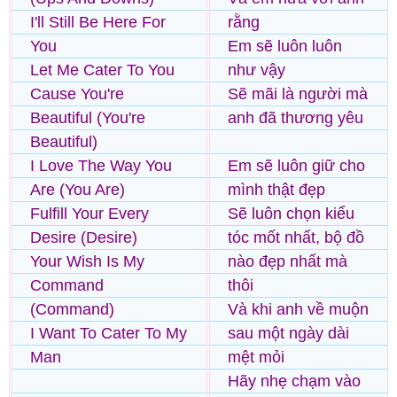
I'll Still Be Here For
rằng
You
Em sẽ luôn luôn
Let Me Cater To You
như vậy
Cause You're
Sẽ mãi là người mà
Beautiful (You're
anh đã thương yêu
Beautiful)
I Love The Way You
Em sẽ luôn giữ cho
Are (You Are)
mình thật đẹp
Fulfill Your Every
Sẽ luôn chọn kiểu
Desire (Desire)
tóc mốt nhất, bộ đồ
Your Wish Is My
nào đẹp nhất mà
Command
thôi
(Command)
Và khi anh về muộn
I Want To Cater To My
sau một ngày dài
Man
mệt mỏi
Hãy nhẹ chạm vào