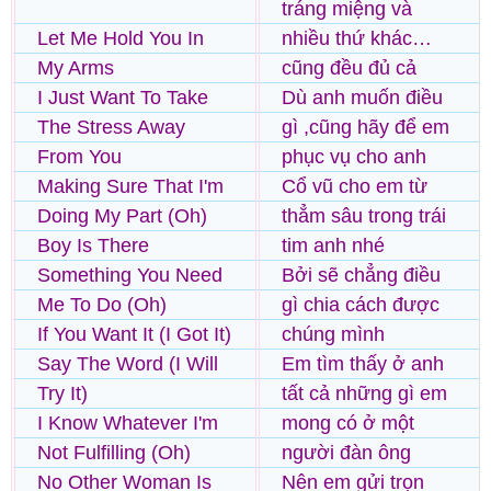
tráng miệng và
Let Me Hold You In
nhiều thứ khác…
My Arms
cũng đều đủ cả
I Just Want To Take
Dù anh muốn điều
The Stress Away
gì ,cũng hãy để em
From You
phục vụ cho anh
Making Sure That I'm
Cổ vũ cho em từ
Doing My Part (Oh)
thẳm sâu trong trái
Boy Is There
tim anh nhé
Something You Need
Bởi sẽ chẳng điều
Me To Do (Oh)
gì chia cách được
If You Want It (I Got It)
chúng mình
Say The Word (I Will
Em tìm thấy ở anh
Try It)
tất cả những gì em
I Know Whatever I'm
mong có ở một
Not Fulfilling (Oh)
người đàn ông
No Other Woman Is
Nên em gửi trọn