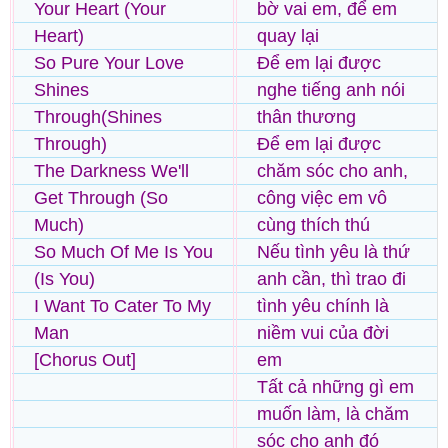
Your Heart (Your
bờ vai em, để em
Heart)
quay lại
So Pure Your Love
Để em lại được
Shines
nghe tiếng anh nói
Through(Shines
thân thương
Through)
Để em lại được
The Darkness We'll
chăm sóc cho anh,
Get Through (So
công việc em vô
Much)
cùng thích thú
So Much Of Me Is You
Nếu tình yêu là thứ
(Is You)
anh cần, thì trao đi
I Want To Cater To My
tình yêu chính là
Man
niềm vui của đời
[Chorus Out]
em
Tất cả những gì em
muốn làm, là chăm
sóc cho anh đó