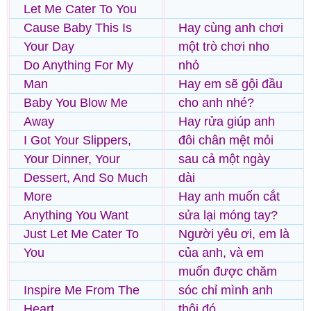
Let Me Cater To You
Cause Baby This Is
Hay cùng anh chơi
Your Day
một trò chơi nho
Do Anything For My
nhỏ
Man
Hay em sẽ gội đầu
Baby You Blow Me
cho anh nhé?
Away
Hay rửa giúp anh
I Got Your Slippers,
đôi chân mệt mỏi
Your Dinner, Your
sau cả một ngày
Dessert, And So Much
dài
More
Hay anh muốn cắt
Anything You Want
sửa lại móng tay?
Just Let Me Cater To
Người yêu ơi, em là
You
của anh, và em
muốn được chăm
Inspire Me From The
sóc chỉ mình anh
Heart,
thôi đó