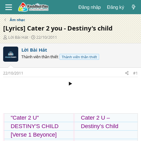
Đăng nhập
Đăng ký
Âm nhạc
[Lyrics] Cater 2 you - Destiny's child
T
N
Lời Bài Hát
22/10/2011
á
g
c
à
Lời Bài Hát
g
y
Thành viên thân thiết
Thành viên thân thiết
i
đ
ả
ă
n
22/10/2011
#1
g
▶️
"Cater 2 U"
Cater 2 U –
DESTINY'S CHILD
Destiny’s Child
[Verse 1 Beyonce]