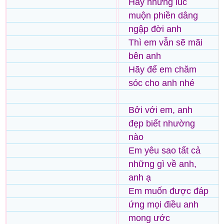
Hay những lúc
muộn phiền dâng
ngập đời anh
Thì em vẫn sẽ mãi
bên anh
Hãy để em chăm
sóc cho anh nhé
Bởi với em, anh
đẹp biết nhường
nào
Em yêu sao tất cả
những gì về anh,
anh ạ
Em muốn được đáp
ứng mọi điều anh
mong ước