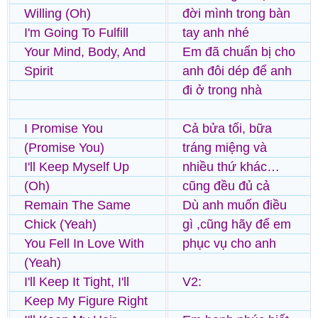
Willing (Oh)
đời mình trong bàn
I'm Going To Fulfill
tay anh nhé
Your Mind, Body, And
Em đã chuẩn bị cho
Spirit
anh đôi dép để anh
đi ở trong nhà
I Promise You
Cả bửa tối, bữa
(Promise You)
tráng miệng và
I'll Keep Myself Up
nhiều thứ khác…
(Oh)
cũng đều đủ cả
Remain The Same
Dù anh muốn điều
Chick (Yeah)
gì ,cũng hãy để em
You Fell In Love With
phục vụ cho anh
(Yeah)
I'll Keep It Tight, I'll
V2:
Keep My Figure Right