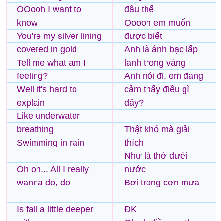
OOooh I want to
đâu thế
know
Ooooh em muốn
You're my silver lining
được biết
covered in gold
Anh là ánh bạc lấp
Tell me what am I
lanh trong vàng
feeling?
Anh nói đi, em đang
Well it's hard to
cảm thấy điều gì
explain
đây?
Like underwater
breathing
Thật khó mà giải
Swimming in rain
thích
Như là thở dưới
Oh oh... All I really
nước
wanna do, do
Bơi trong cơn mưa
Is fall a little deeper
ĐK