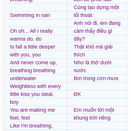
Cùng tạo dựng một
Swimming in rain
lối thoát
Anh nói đi, em đang
Oh oh... All I really
cảm thấy điều gì
wanna do, do
đây?
Is fall a little deeper
Thật khó mà giải
with you, you
thích
And never come up,
Như là thở dưới
breathing breathing
nước
underwater
Bơi trong cơn mưa
Weightless with every
little kiss you steal,
ĐK
boy
You are making me
Em muốn tới một
feel, feel
khung trời riêng
Like I'm breathing,