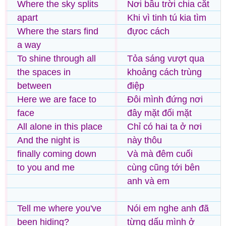
Where the sky splits
Nơi bầu trời chia cắt
apart
Khi vì tinh tú kia tìm
Where the stars find
đựoc cách
a way
To shine through all
Tỏa sáng vượt qua
the spaces in
khoảng cách trùng
between
điệp
Here we are face to
Đôi mình đứng nơi
face
đây mặt đối mặt
All alone in this place
Chỉ có hai ta ở nơi
And the night is
này thôu
finally coming down
Và mà đêm cuối
to you and me
cùng cũng tới bên
anh và em
Tell me where you've
Nói em nghe anh đã
been hiding?
từng dấu mình ở