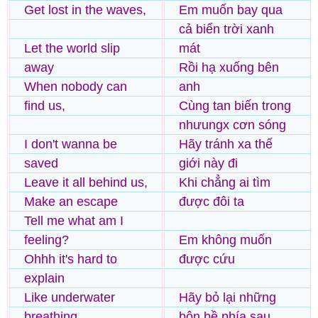
Get lost in the waves,
Em muốn bay qua
cả biển trời xanh
Let the world slip
mát
away
Rồi hạ xuống bên
When nobody can
anh
find us,
Cùng tan biến trong
nhưungx cơn sóng
I don't wanna be
Hãy tránh xa thế
saved
giới này đi
Leave it all behind us,
Khi chẳng ai tìm
Make an escape
được đôi ta
Tell me what am I
feeling?
Em không muốn
Ohhh it's hard to
được cứu
explain
Like underwater
Hãy bỏ lại những
breathing,
bộn bề phía sau