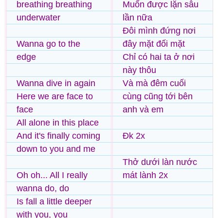
breathing breathing
Muốn được lặn sâu
underwater
lần nữa
Đôi mình đứng nơi
Wanna go to the
đây mặt đối mặt
edge
Chỉ có hai ta ở nơi
này thôu
Wanna dive in again
Và mà đêm cuối
Here we are face to
cùng cũng tới bên
face
anh và em
All alone in this place
And it's finally coming
Đk 2x
down to you and me
Thở dưới làn nước
Oh oh... All I really
mát lành 2x
wanna do, do
Is fall a little deeper
with you, you