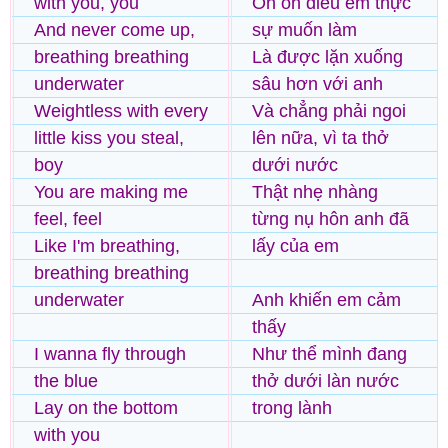
with you, you
Oh oh điều em thực
And never come up,
sự muốn làm
breathing breathing
Là được lặn xuống
underwater
sâu hơn với anh
Weightless with every
Và chẳng phải ngoi
little kiss you steal,
lên nữa, vì ta thở
boy
dưới nước
You are making me
Thật nhẹ nhàng
feel, feel
từng nụ hôn anh đã
Like I'm breathing,
lấy của em
breathing breathing
underwater
Anh khiến em cảm
thấy
I wanna fly through
Như thể mình đang
the blue
thở dưới làn nước
Lay on the bottom
trong lành
with you