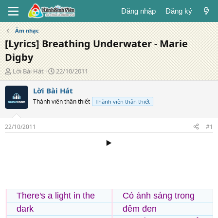
Đăng nhập
Đăng ký
Âm nhạc
[Lyrics] Breathing Underwater - Marie
Digby
T
N
Lời Bài Hát
22/10/2011
á
g
c
à
Lời Bài Hát
g
y
Thành viên thân thiết
Thành viên thân thiết
i
đ
ả
ă
n
22/10/2011
#1
g
▶️
There's a light in the
Có ánh sáng trong
dark
đêm đen