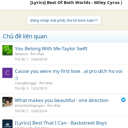
[Lyrics] Best Of Both Worlds - Miley Cyrus 〉
Đăng nhập một phát, tha hồ bình luận^^
Chủ đề liên quan
You Belong With Me-Taylor Swift
Newsun
Âm nhạc
Trả lời
1
16/6/2010
Cause you were my first love . ai pro dich ho voi
C
:)
cuonghangga
Âm nhạc
Trả lời
3
13/3/2013
What makes you beautiful - one direction
emxinhxinhyeuyeu
Âm nhạc
Trả lời
2
10/8/2014
[Lyrics] Best That I Can - Backstreet Boys