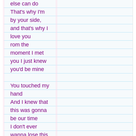
else can do
That's why I'm
by your side,
and that's why I
love you
rom the
moment I met
you I just knew
you'd be mine
You touched my
hand
And I knew that
this was gonna
be our time
I don't ever
wanna lose this