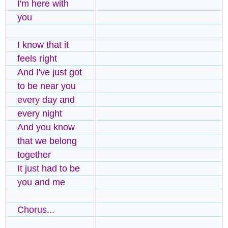
I'm here with
you
I know that it
feels right
And I've just got
to be near you
every day and
every night
And you know
that we belong
together
It just had to be
you and me
Chorus...