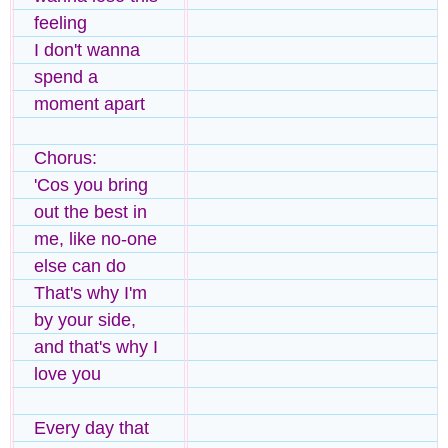
feeling
I don't wanna
spend a
moment apart
Chorus:
'Cos you bring
out the best in
me, like no-one
else can do
That's why I'm
by your side,
and that's why I
love you
Every day that