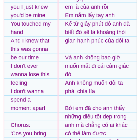
you I just knew
em là của anh rồi
you'd be mine
Em nắm lấy tay anh
You touched my
Kể từ giây phút đó anh đã
hand
biết đó sẽ là khoảng thời
And I knew that
gian hạnh phúc của đôi ta
this was gonna
be our time
Và anh không bao giờ
I don't ever
muốn mất đi cái cảm giác
wanna lose this
đó
feeling
Anh không muốn đôi ta
I don't wanna
phải chia lìa
spend a
moment apart
Bởi em đã cho anh thấy
những điều tốt đẹp trong
Chorus:
anh mà chẳng có ai khác
'Cos you bring
có thể làm được