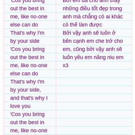
'Cos you bring
Bởi em đã cho anh thấy
out the best in
những điều tốt đẹp trong
me, like no-one
anh mà chẳng có ai khác
else can do
có thể làm được
That's why I'm
Bởi vậy anh sẽ luôn ở
by your side
bên cạnh em che trở cho
'Cos you bring
em, cũng bởi vậy anh sẽ
out the best in
luôn yêu em nâng niu em
me, like no-one
x3
else can do
That's why I'm
by your side,
and that's why I
love you
'Cos you bring
out the best in
me, like no-one