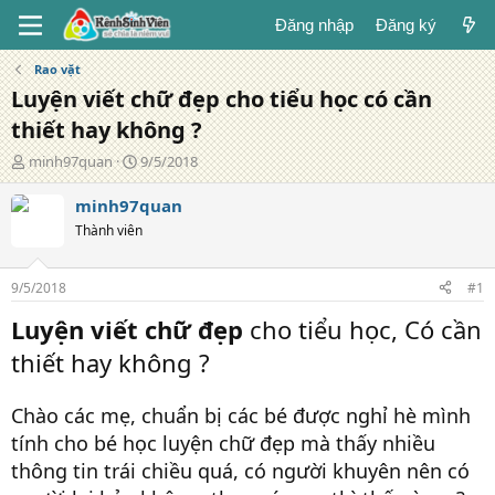
Đăng nhập
Đăng ký
Rao vặt
Luyện viết chữ đẹp cho tiểu học có cần
thiết hay không ?
T
N
minh97quan
9/5/2018
á
g
c
à
minh97quan
g
y
Thành viên
i
đ
ả
ă
n
9/5/2018
#1
g
Luyện viết chữ đẹp
cho tiểu học, Có cần
thiết hay không ?
Chào các mẹ, chuẩn bị các bé được nghỉ hè mình
tính cho bé học luyện chữ đẹp mà thấy nhiều
thông tin trái chiều quá, có người khuyên nên có