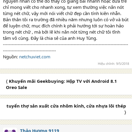
nguyên nhân có thể do thầy cô giảng bài nhanh hoặc đứa trẻ
chỉ mong viết cho nhanh xong, tự xem thường việc nắn nót
từng nét chữ, vậy mới nói viết chữ đẹp cần tính kiên nhẫn.
Bản thân tôi ra trường đã nhiều năm nhưng luôn có vở và bút
để luyện chữ, mục đích chính k phải hướng tới sự hoàn hảo
trong nét chữ , mà bởi lẽ khi nắn nót từng nét chữ tôi tĩnh
tâm vô cùng. Đây là chia sẻ của anh Huy Tùng.
-------------------------------------------------------------------------------------
------------------------------------
Nguồn:
netchuviet.com
Hiệu chỉnh:
9/5/2018
〈 Khuyến mãi Geekbuying: Hộp TV với Android 8.1
Oreo Sale
tuyển thợ sản xuất cửa nhôm kính, cửa nhựa lõi thép
〉
Thảo Hương 9119