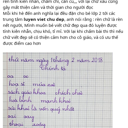
rèn tính kiên nhẫn, chăm chỉ, cần cù,,, với lại chữ xấu cũng
gây mất thiện cảm và thời gian cho người đọc
Mỗi khi hè đến anh nghĩa lại đều đặn cho bé lớp 2 tới các
trung tâm
luyen viet chu dep
, anh nói rằng : rèn chữ là rèn
nết người, Mình muốn bé viết chữ đẹp qua đó luyện được
tính kiên nhẫn, chịu khó, tỉ mỉ. Với lại khi chấm bài thi thì nếu
chữ viết đẹp sẽ có thiện cảm hơn cho cô giáo, và có ưu thế
được điểm cao hơn