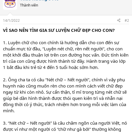
Thành viên
14/1/2022
#2
VÌ SAO NÊN TÌM GIA SƯ LUYỆN CHỮ ĐẸP CHO CON?
1. Luyện chữ cho con chính là hướng dẫn cho con đến sự
chuẩn mực từ đầu, “Luyện nét chữ, rèn nết người“, cho con
một khởi đầu thuận lợi trên con đường học vấn. Đức tính kiên
trì của con cũng được hình thành từ đây. Hành trang vào lớp
1 bắt đầu khi trẻ từ 4 đến 5 tuổi hoặc sớm hơn.
2. Ông cha ta có câu “Nét chữ – Nết người”, chính vì vậy phụ
huynh nào cũng muốn rèn cho con mình cách viết chữ đẹp
ngay từ khi còn nhỏ. Sự cẩn thận, tỉ mỉ trong từng nét chữ sẽ
giúp bé dần hình thành được thói quen kiên trì và nhẫn nại
đồng thời có ý thức, trách nhiệm hơn trong mỗi việc làm của
mình.
3. “Nét chữ – Nết người” là câu châm ngôn của người Việt, nó
được ví như một người có “chữ như gà bới” thường không