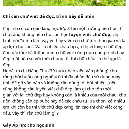
Chỉ cần chữ viết dễ đọc, trình bày dễ nhìn
Chị linh có con gái đang học lớp 3 tại một trường tiểu học thì
cho rằng không nên cho con học
luyện viết chữ đẹp
, chị
Linh nói “mình làm vậy vì thấy việc rèn chữ tốn thời gian và là
áp lực cho con”. Và có nhiều cháu bị cận thị vì luyện chữ đẹp.
Con gái tôi khá thông minh chữ viết cũng gọn gàng trình bày
đẹp mắt nếu so với thời chúng tôi thì chữ cháu có thể gọi là
đẹp.
Ngoài ra chị Hằng Thu (39 tuổi nhân viên văn phòng) cho
rằng thời buổi công nghệ 4.0 thì đa phần đều sử dụng máy
tính để gõ văn bản và không cần dùng tới bút nhiều , nên
cũng không cần luyện viết chữ đẹp làm gì cho tốn thời
gian.Với lại chữ đẹp hay không còn là khiếu của mỗi cháu, cho
nên không cần ép buộc hãy để các cháu tự lựa chọn, có nhiều
em khi còn bé thì viết chữ đẹp càng lên cao thì chữ viết càng
xấu, vậy thì rèn chữ làm gì ?
Gây Áp lực cho học sinh