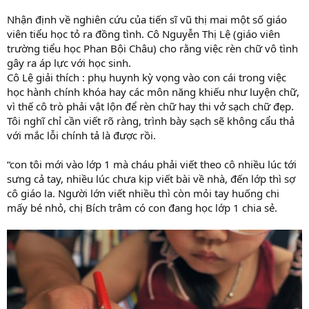
Nhận định về nghiên cứu của tiến sĩ vũ thị mai một số giáo
viên tiểu học tỏ ra đồng tình. Cô Nguyễn Thị Lệ (giáo viên
trường tiểu học Phan Bội Châu) cho rằng việc rèn chữ vô tình
gây ra áp lực với học sinh.
Cô Lệ giải thích : phụ huynh kỳ vọng vào con cái trong việc
học hành chính khóa hay các môn năng khiếu như luyện chữ,
vì thế cô trò phải vật lộn để rèn chữ hay thi vở sạch chữ đẹp.
Tôi nghĩ chỉ cần viết rõ ràng, trình bày sạch sẽ không cẩu thả
với mắc lỗi chính tả là được rồi.
“con tôi mới vào lớp 1 mà cháu phải viết theo cô nhiều lúc tới
sưng cả tay, nhiều lúc chưa kịp viết bài về nhà, đến lớp thì sợ
cô giáo la. Người lớn viết nhiều thì còn mỏi tay huống chi
mấy bé nhỏ, chị Bích trâm có con đang học lớp 1 chia sẻ.