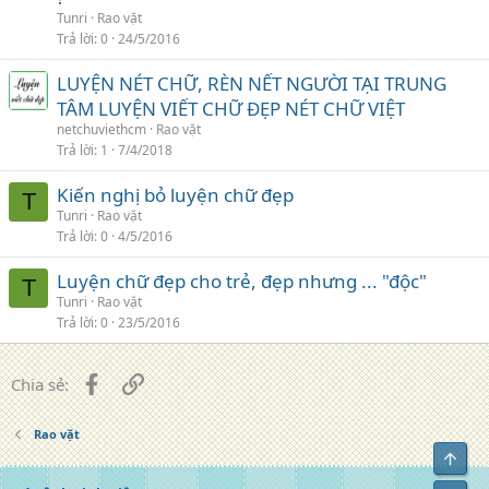
Tunri
Rao vặt
Trả lời
0
24/5/2016
LUYỆN NÉT CHỮ, RÈN NẾT NGƯỜI TẠI TRUNG
TÂM LUYỆN VIẾT CHỮ ĐẸP NÉT CHỮ VIỆT
netchuviethcm
Rao vặt
Trả lời
1
7/4/2018
Kiến nghị bỏ luyện chữ đẹp
T
Tunri
Rao vặt
Trả lời
0
4/5/2016
Luyện chữ đẹp cho trẻ, đẹp nhưng ... "độc"
T
Tunri
Rao vặt
Trả lời
0
23/5/2016
Facebook
Liên kết
Chia sẻ:
Rao vặt
Top