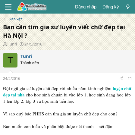
Đăng nhập
Đăng ký
Rao vặt
Bạn cần tìm gia sư luyện viết chữ đẹp tại
Hà Nội ?
T
N
Tunri
24/5/2016
á
g
c
à
Tunri
T
g
y
Thành viên
i
đ
ả
ă
n
24/5/2016
#1
g
luyện chữ
Đội ngũ gia sư luyện chữ đẹp với nhiều năm kinh nghiệm
đẹp tại nhà
cho học sinh chuẩn bị vào lớp 1, học sinh đang học lớp
1 lên lớp 2, lớp 3 và học sinh tiểu học
Vì sao quý bậc PHHS cần tìm gia sư luyện chữ đẹp cho con?
Bạn muốn con hiểu và phân biệt được nét thanh – nét đậm