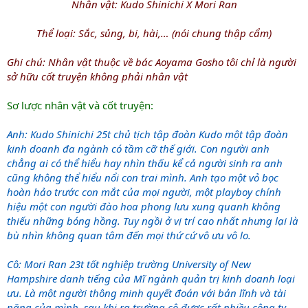
Nhân vật: Kudo Shinichi X Mori Ran
Thể loại: Sắc, sủng, bi, hài,… (nói chung thập cẩm)
Ghi chú: Nhân vật thuộc về bác Aoyama Gosho tôi chỉ là người
sở hữu cốt truyện không phải nhân vật
Sơ lược nhân vật và cốt truyện:
Anh: Kudo Shinichi 25t chủ tịch tập đoàn Kudo một tập đoàn
kinh doanh đa ngành có tầm cỡ thế giới. Con người anh
chẳng ai có thể hiểu hay nhìn thấu kể cả người sinh ra anh
cũng không thể hiểu nổi con trai mình. Anh tạo một vỏ bọc
hoàn hảo trước con mắt của mọi người, một playboy chính
hiệu một con người đào hoa phong lưu xung quanh không
thiếu những bóng hồng. Tuy ngồi ở vị trí cao nhất nhưng lại là
bù nhìn không quan tâm đến mọi thứ cứ vô ưu vô lo.
Cô: Mori Ran 23t tốt nghiệp trường University of New
Hampshire
danh tiếng của Mĩ ngành quản trị kinh doanh loại
ưu. Là một người thông minh quyết đoán với bản lĩnh và tài
năng của mình, sau khi ra trường cô được rất nhiều công ty