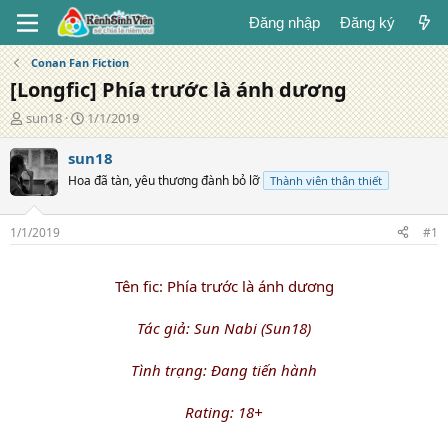
Đăng nhập
Đăng ký
Conan Fan Fiction
[Longfic] Phía trước là ánh dương
T
N
sun18
1/1/2019
á
g
c
à
sun18
g
y
Hoa đã tàn, yêu thương đành bỏ lỡ
Thành viên thân thiết
i
đ
ả
ă
n
1/1/2019
#1
g
Tên fic: Phía trước là ánh dương
Tác giả: Sun Nabi (Sun18)
Tình trạng: Đang tiến hành
Rating: 18+