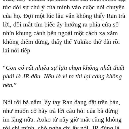
tức dời sự chú ý của mình vào cuộc nói chuyện
của họ. Đợi một lúc lâu vẫn không thấy Ran trả
lời, đôi mắt tím biếc ấy hướng ra phía cửa sổ
nhìn khung cảnh bên ngoài một cách xa xăm
không điểm dừng, thấy thế Yukiko thở dài rồi
lại nói tiếp
“
Con có rất nhiều sự lựa chọn không nhất thiết
phải là JR đâu. Nếu là vì ta thì lại càng không
nên.
”
Nói rồi bà nắm lấy tay Ran đang đặt trên bàn,
như muốn cô hãy trả lời câu hỏi của bà đừng
im lặng nữa. Aoko từ nãy giờ mắt cũng không
rời chị mình, chờ nghe chị ấy nói. JR đúng là