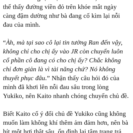
thể thấy đường viền đỏ trên khóe mắt ngày
càng đậm dường như bà đang cố kìm lại nỗi
đau của mình.
“
Àh, mà tại sao cô lại tin tưởng Ran đến vậy,
không chỉ cho chị ấy vào JR còn chuyển luôn
cổ phần cô đang có cho chị ấy? Chắc không
chỉ đơn giản là vì tài năng chứ? Nó không
thuyết phục đâu
.” Nhận thấy câu hỏi đó của
mình đã khơi lên nỗi đau sâu trong lòng
Yukiko, nên Kaito nhanh chóng chuyển chủ đề.
Biết Kaito cố ý đổi chủ đề Yukiko cũng không
muốn làm không khí thêm ảm đảm hơn, nên bà
hít một hơi thật sâu, ổn định lại tâm trạng trả