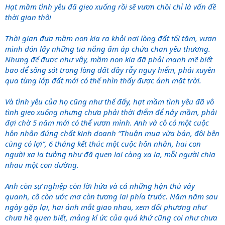
Hạt mầm tình yêu đã gieo xuống rồi sẽ vươn chồi chỉ là vấn đề
thời gian thôi
Thời gian đưa mầm non kia ra khỏi nơi lòng đất tối tăm, vươn
mình đón lấy những tia nắng ấm áp chứa chan yêu thương.
Nhưng để được như vậy, mầm non kia đã phải mạnh mẽ biết
bao để sống sót trong lòng đất đầy rẫy nguy hiểm, phải xuyên
qua từng lớp đất mới có thể nhìn thấy được ánh mặt trời.
Và tình yêu của họ cũng như thế đấy, hạt mầm tình yêu đã vô
tình gieo xuống nhưng chưa phải thời điểm để nảy mầm, phải
đợi chờ 5 năm mới có thể vươn mình. Anh và cô có một cuộc
hôn nhân đúng chất kinh doanh “Thuận mua vừa bán, đôi bên
cùng có lợi”, 6 tháng kết thúc một cuộc hôn nhân, hai con
người xa lạ tưởng như đã quen lại càng xa lạ, mỗi người chia
nhau một con đường.
Anh còn sự nghiệp còn lời hứa và cả những hận thù vây
quanh, cô còn ước mơ còn tương lai phía trước. Năm năm sau
ngày gặp lại, hai ánh mắt giao nhau, xem đối phương như
chưa hề quen biết, mảng kí ức của quá khứ cũng coi như chưa