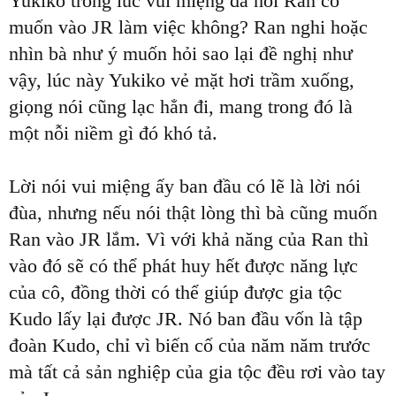
Yukiko trong lúc vui miệng đã hỏi Ran có
muốn vào JR làm việc không? Ran nghi hoặc
nhìn bà như ý muốn hỏi sao lại đề nghị như
vậy, lúc này Yukiko vẻ mặt hơi trầm xuống,
giọng nói cũng lạc hẳn đi, mang trong đó là
một nỗi niềm gì đó khó tả.
Lời nói vui miệng ấy ban đầu có lẽ là lời nói
đùa, nhưng nếu nói thật lòng thì bà cũng muốn
Ran vào JR lắm. Vì với khả năng của Ran thì
vào đó sẽ có thể phát huy hết được năng lực
của cô, đồng thời có thể giúp được gia tộc
Kudo lấy lại được JR. Nó ban đầu vốn là tập
đoàn Kudo, chỉ vì biến cố của năm năm trước
mà tất cả sản nghiệp của gia tộc đều rơi vào tay