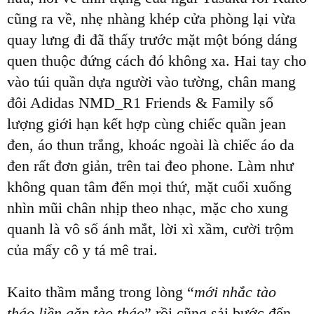
cũng ra về, nhẹ nhàng khép cửa phòng lại vừa
quay lưng đi đã thấy trước mặt một bóng dáng
quen thuộc đứng cách đó không xa. Hai tay cho
vào túi quần dựa người vào tường, chân mang
đôi Adidas NMD_R1 Friends & Family số
lượng giới hạn kết hợp cùng chiếc quần jean
đen, áo thun trắng, khoác ngoài là chiếc áo da
đen rất đơn giản, trên tai đeo phone. Làm như
không quan tâm đến mọi thứ, mặt cuối xuống
nhìn mũi chân nhịp theo nhạc, mặc cho xung
quanh là vô số ánh mắt, lời xì xầm, cười trộm
của mấy cô y tá mê trai.
Kaito thầm mắng trong lòng “
mới nhắc tào
tháo liền gặp tào tháo
” rồi cũng sải bước đến