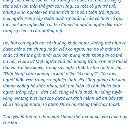
tập đoàn lớn trên thế giới săn lùng. Là một cô gái trẻ tuổi
nhưng kinh nghiệm và thành tích thì hoàn toàn trái ngược,
mọi người trong tập đoàn dưới sự quản lí của cô luôn có quy
tắc, một khi nghe đến cái tên Camellia người người đều e dè
rung sợ còn có cả ngưỡng mộ.
Họ, hai con người hai cách sống khác nhau, không thể nhìn ra
được một điểm chung nhất. Nếu có người nói họ là một đôi,
chắc cả thế thế giới phải cười ôm bụng mất, không ai có thể
tin nổi, vì sao ư? Một người quá đổi phong trần, xem mọi thứ là
thú vui trò tiêu khiển, trong suy nghĩ chưa hề tồn tại hai chữ
“Thật lòng” càng không có khái niệm “Yêu là gì?”. Còn một
người luôn xem trọng sự nghiệp, tình yêu cũng giống như kinh
doanh không hề khác nhau, trái tim luôn vô cảm khiến bao
người trồng cây si, đến cuối cùng vẫn là thoái lui cùng tuyệt
vọng. Nhưng biết làm sao được khi định mệnh đã an bày tất
cả để họ gặp nhau, số phận khiến họ không thể chạy thoát.
Tình yêu là thứ mà thời gian không thể xóa nhòa, vùi chôn hay
che lấp