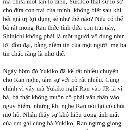
mà chưa một lần lộ diện, Yukikio thật sự lo sợ
cho đứa con trai của mình, không biết sau khi
hết giá trị lợi dụng sẽ như thế nào? Nếu có thể
bà rất mong Ran thức tỉnh đứa con trai này,
Shinichi không phải là một người vô dụng như
lời đồn đại, bằng niềm tin của một người mẹ bà
tin chắc rằng là như thế.
Ngày hôm đó Yukiko đã kể rất nhiều chuyện
cho Ran nghe, tâm sự với cô rất nhiều. Cũng
chính vì vậy mà Yukiko nghĩ Ran vào JR là vì
bà, bà thật không muốn cô phải vấn thân vào
nguy hiểm, nhưng khi nghe Ran nói lại có chút
mơ hồ. Nhận thấy sự khó hiểu trong ánh mắt
của em gái cùng bà Yukiko, Ran ngưng giọng