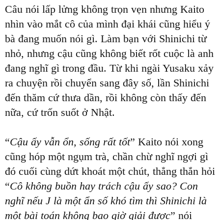
Câu nói lấp lửng không trọn vẹn nhưng Kaito
nhìn vào mắt cô của mình đại khái cũng hiểu ý
bà đang muốn nói gì. Làm bạn với Shinichi từ
nhỏ, nhưng cậu cũng không biết rốt cuộc là anh
đang nghĩ gì trong đầu. Từ khi ngài Yusaku xảy
ra chuyện rồi chuyển sang đây số, lần Shinichi
đến thăm cứ thưa dần, rồi không còn thấy đến
nữa, cứ trốn suốt ở Nhật.
“
Cậu ấy vẫn ổn, sống rất tốt
” Kaito nói xong
cũng hóp một ngụm trà, chần chừ nghĩ ngợi gì
đó cuối cùng dứt khoát một chút, thẳng thắn hỏi
“
Cô không buồn hay trách cậu ấy sao? Con
nghĩ nếu J là một ẩn số khó tìm thì Shinichi là
một bài toán không bao giờ giải được
” nói