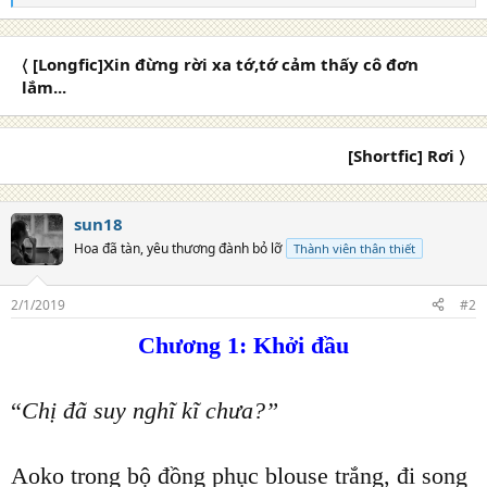
e
a
c
〈 [Longfic]Xin đừng rời xa tớ,tớ cảm thấy cô đơn
t
i
lắm...
o
n
s
[Shortfic] Rơi 〉
:
sun18
Hoa đã tàn, yêu thương đành bỏ lỡ
Thành viên thân thiết
2/1/2019
#2
Chương 1: Khởi đầu
“
Chị đã suy nghĩ kĩ chưa?”
Aoko trong bộ đồng phục blouse trắng, đi song