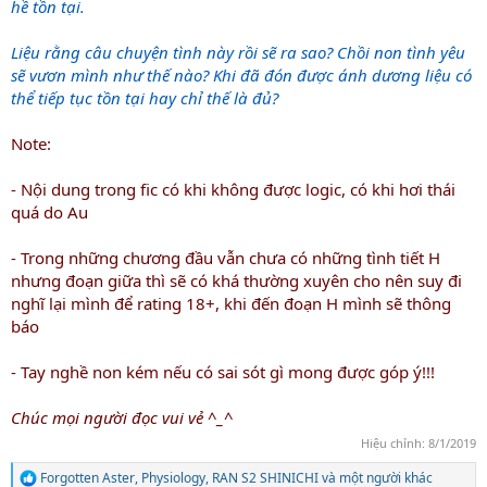
hề tồn tại.
Liệu rằng câu chuyện tình này rồi sẽ ra sao? Chồi non tình yêu
sẽ vươn mình như thế nào? Khi đã đón được ánh dương liệu có
thể tiếp tục tồn tại hay chỉ thế là đủ?
Note:
- Nội dung trong fic có khi không được logic, có khi hơi thái
quá do Au
- Trong những chương đầu vẫn chưa có những tình tiết H
nhưng đoạn giữa thì sẽ có khá thường xuyên cho nên suy đi
nghĩ lại mình để rating 18+, khi đến đoạn H mình sẽ thông
báo
- Tay nghề non kém nếu có sai sót gì mong được góp ý!!!
Chúc mọi người đọc vui vẻ ^_^
Hiệu chỉnh:
8/1/2019
Forgotten Aster
,
Physiology
,
RAN S2 SHINICHI
và một người khác
R