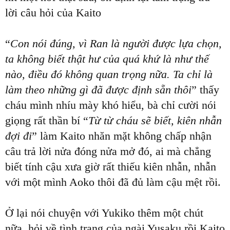
lời câu hỏi của Kaito
“
Con nói đúng, vì Ran là người được lựa chọn,
ta không biết thật hư của quá khứ là như thế
nào, điều đó không quan trọng nữa. Ta chỉ là
làm theo những gì đã được định sẵn thôi
” thấy
cháu mình nhíu mày khó hiểu, bà chỉ cười nói
giọng rất thần bí “
Từ từ cháu sẽ biết, kiên nhẫn
đợi đi
” làm Kaito nhăn mặt không chấp nhận
câu trả lời nửa đóng nửa mở đó, ai mà chẳng
biết tính cậu xưa giờ rất thiếu kiên nhẫn, nhẫn
với một mình Aoko thôi đã đủ làm cậu mệt rồi.
Ở lại nói chuyện với Yukiko thêm một chút
nữa, hỏi về tình trạng của ngài Yusaku rồi Kaito