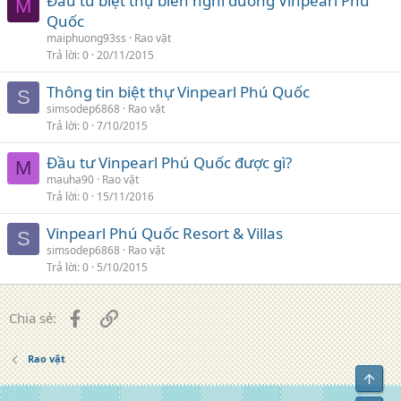
Đầu tư biệt thự biển nghỉ dưỡng Vinpearl Phú
M
Quốc
maiphuong93ss
Rao vặt
Trả lời
0
20/11/2015
Thông tin biệt thự Vinpearl Phú Quốc
S
simsodep6868
Rao vặt
Trả lời
0
7/10/2015
Đầu tư Vinpearl Phú Quốc được gì?
M
mauha90
Rao vặt
Trả lời
0
15/11/2016
Vinpearl Phú Quốc Resort & Villas
S
simsodep6868
Rao vặt
Trả lời
0
5/10/2015
Facebook
Liên kết
Chia sẻ:
Rao vặt
Top