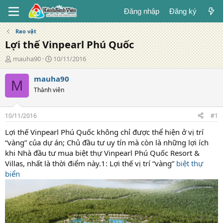
Đăng nhập
Đăng ký
Rao vặt
Lợi thế Vinpearl Phú Quốc
T
N
mauha90
10/11/2016
á
g
c
à
mauha90
M
g
y
Thành viên
i
đ
ả
ă
n
10/11/2016
#1
g
Lợi thế Vinpearl Phú Quốc không chỉ được thể hiện ở vị trí
“vàng” của dự án; Chủ đầu tư uy tín mà còn là những lợi ích
khi Nhà đầu tư mua biệt thự Vinpearl Phú Quốc Resort &
Villas, nhất là thời điểm này.1: Lợi thế vị trí “vàng”
biệt thự
biển