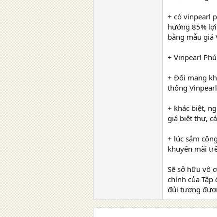
+ có vinpearl 
hưởng 85% lợi 
bằng mẫu giá V
+ Vinpearl Phú
+ Đối mang khá
thống Vinpearl
+ khác biệt, n
giá biệt thự, 
+ lúc sắm công
khuyến mãi trê
Sẽ sở hữu vô c
chính của Tập 
đủi tương đươn