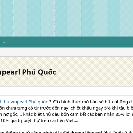
H
inpearl Phú Quốc
t thự vinpearl Phú quốc
3 đã chính thức mở bán sở hữu những ch
n chưa từng có từ trước đến nay: chiết khấu ngay 5% khi tậu biệt t
n nợ gốc,… khác biệt Chủ đầu bốn cam kết các bạn nhận 85% lợi
0% giá trị biệt thự trên cái tiền Việt,…
g thông tin từ công trình vi la đại dương Vinpearl Phú Quốc 3 t