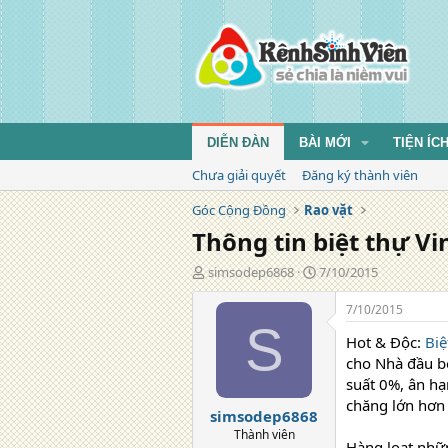
DIỄN ĐÀN
BÀI MỚI
TIỆN ÍC
Chưa giải quyết
Đăng ký thành viên
Góc Cộng Đồng
Rao vặt
Thông tin biệt thự V
T
N
simsodep6868
7/10/2015
á
g
c
à
7/10/2015
g
y
S
Hot & Độc:
Biệ
i
đ
ả
ă
cho Nhà đầu bố
n
suất 0%, ân hạ
g
chăng lớn hơn 1
simsodep6868
Thành viên
Hàng loạt nhữn