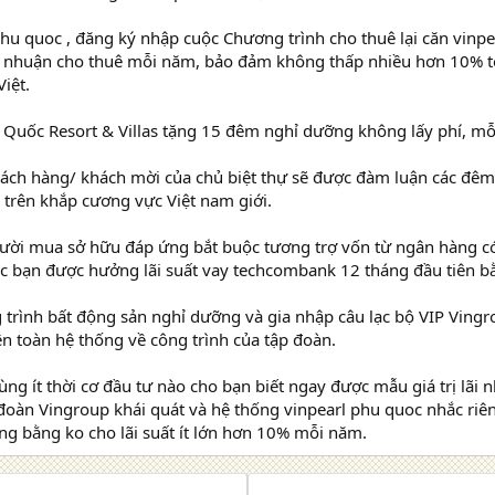
phu quoc , đăng ký nhập cuộc Chương trình cho thuê lại căn vinp
nhuận cho thuê mỗi năm, bảo đảm không thấp nhiều hơn 10% tổng
iệt.
 Quốc Resort & Villas tặng 15 đêm nghỉ dưỡng không lấy phí, mỗi
ch hàng/ khách mời của chủ biệt thự sẽ được đàm luận các đêm 
 trên khắp cương vực Việt nam giới.
gười mua sở hữu đáp ứng bắt buộc tương trợ vốn từ ngân hàng có
các bạn được hưởng lãi suất vay techcombank 12 tháng đầu tiên b
 trình bất động sản nghỉ dưỡng và gia nhập câu lạc bộ VIP Ving
n toàn hệ thống về công trình của tập đoàn.
ùng ít thời cơ đầu tư nào cho bạn biết ngay được mẫu giá trị lãi 
đoàn Vingroup khái quát và hệ thống vinpearl phu quoc nhắc riê
g bằng ko cho lãi suất ít lớn hơn 10% mỗi năm.