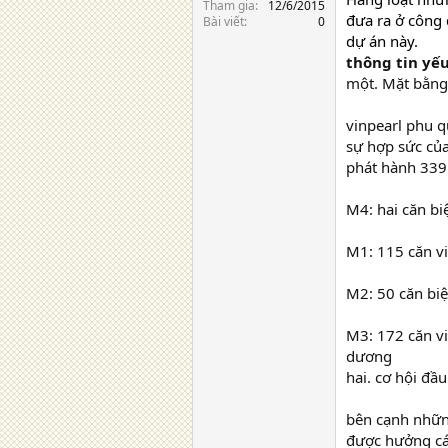
Tham gia
12/6/2015
đưa ra ở công 
Bài viết
0
dự án này.
thông tin yế
một. Mặt bằng 
vinpearl phu q
sự hợp sức của
phát hành 339 
M4: hai căn b
M1: 115 căn v
M2: 50 căn biệ
M3: 172 căn vi
dương
hai. cơ hội đ
bên cạnh những
được hưởng các