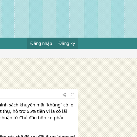
Đăng nhập
Đăng ký
#1
ính sách khuyến mãi “khủng” có lợi
hự, hỗ trợ 65% tiền vi la có lãi
 nhuận từ Chủ đầu bốn ko phải
hêm các chế độ ưu đãi được Vinpearl