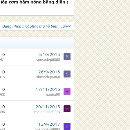
Hộp cơm hâm nóng bằng điện 〉
Đăng nhập một phát, tha hồ bình luận^^
0
5/10/2015
S
981
simsodep6868
0
26/9/2015
S
915
simsodep6868
0
17/11/2016
M
988
mauha90
0
20/11/2015
M
896
maiphuong93ss
0
13/4/2017
H
643
hoangnam9893