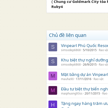
〈 Chung cư Goldmark City tòa 
Ruby4
Chủ đề liên quan
Vinpearl Phú Quốc Resort
S
simsodep6868
5/10/2015
Rao vặ
Khu biệt thự nghỉ dưỡng 
S
simsodep6868
26/9/2015
Rao vặ
Mặt bằng dự án Vinpearl
M
mauha90
17/11/2016
Rao vặt
Đầu tư biệt thự biển ng
M
maiphuong93ss
20/11/2015
Rao 
Tặng ngay hàng trăm ưu 
H