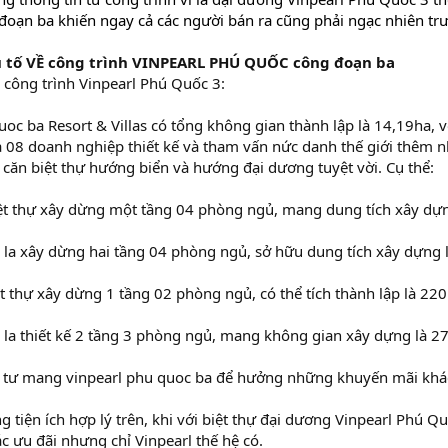
đoạn ba khiến ngay cả các người bán ra cũng phải ngạc nhiên trư
u tố VỀ công trình VINPEARL PHÚ QUỐC công đoạn ba
công trình Vinpearl Phú Quốc 3:
uoc ba Resort & Villas có tổng không gian thành lập là 14,19ha, 
 08 doanh nghiệp thiết kế và tham vấn nức danh thế giới thêm n
căn biệt thự hướng biển và hướng đại dương tuyệt vời. Cụ thể:
iệt thự xây dừng một tầng 04 phòng ngủ, mang dung tích xây d
i la xây dừng hai tầng 04 phòng ngủ, sở hữu dung tích xây dựng
t thự xây dừng 1 tầng 02 phòng ngủ, có thể tích thành lập là 2
 la thiết kế 2 tầng 3 phòng ngủ, mang không gian xây dựng là 2
ầu tư mang vinpearl phu quoc ba để hưởng những khuyến mãi khác
 tiện ích hợp lý trên, khi với biệt thự đại dương Vinpearl Phú Qu
 ưu đãi nhưng chỉ Vinpearl thế hệ có.