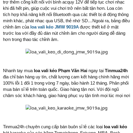
trợ thêm cổng kết nối với bình acquy 12V để tiếp tục chơi nhạc
khi đã hết pin, giúp cuộc vui chơi trở nên bất tận hơn. Loa còn
tích hợp khả năng kết nối Bluetooth qua các thiết bị di động thông
minh khác, phát nhạc qua USB, thẻ nhớ SD…Ngoài ra, bảng điều
chỉnh âm của
loa vali kéo JMW 9019A
được thiết kế ở mặt
trước loa với đầy đủ dàn nút chỉnh âm cho người dùng dễ dàng
hơn trong thao tác chỉnh âm.
Nhanh tay mua
loa vali kéo Phạm Văn Hai
ngay tại
Tinmua24h
địa chỉ bán hàng uy tín, chất lượng cam kết hàng chính hãng mới
100% lỗi 1 đổi 1 trong vòng 7 ngày, bảo hành 12 tháng. Phân phối
mua bán sỉ lẻ trên toàn quốc. Giao hàng tận nơi. Với đội ngũ
chăm sóc khách hàng, giao hàng phục vụ tận tình mọi lúc mọi nơi
Tinmua24h chuyên cung cấp bán buôn sỉ lẻ các loại
loa vali kéo
hát karaoke của các hãng Temeisheng, Feiyang, MBA, Bock…