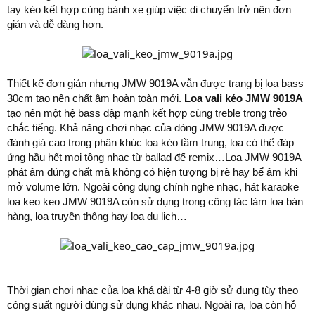
tay kéo kết hợp cùng bánh xe giúp việc di chuyển trở nên đơn
giản và dễ dàng hơn.
Thiết kế đơn giản nhưng JMW 9019A vẫn được trang bị loa bass
30cm tạo nên chất âm hoàn toàn mới.
Loa vali kéo JMW 9019A
tạo nên một hệ bass dập mạnh kết hợp cùng treble trong trẻo
chắc tiếng. Khả năng chơi nhạc của dòng JMW 9019A được
đánh giá cao trong phân khúc loa kéo tầm trung, loa có thể đáp
ứng hầu hết mọi tông nhạc từ ballad đế remix…Loa JMW 9019A
phát âm đúng chất mà không có hiện tượng bị rè hay bể âm khi
mở volume lớn. Ngoài công dụng chính nghe nhạc, hát karaoke
loa keo keo JMW 9019A còn sử dụng trong công tác làm loa bán
hàng, loa truyền thông hay loa du lịch…
Thời gian chơi nhạc của loa khá dài từ 4-8 giờ sử dụng tùy theo
công suất người dùng sử dụng khác nhau. Ngoài ra, loa còn hỗ