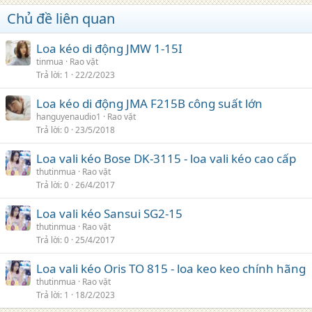
Chủ đề liên quan
Loa kéo di động JMW 1-15I
tinmua
Rao vặt
Trả lời
1
22/2/2023
Loa kéo di động JMA F215B công suất lớn
hanguyenaudio1
Rao vặt
Trả lời
0
23/5/2018
Loa vali kéo Bose DK-3115 - loa vali kéo cao cấp
thutinmua
Rao vặt
Trả lời
0
26/4/2017
Loa vali kéo Sansui SG2-15
thutinmua
Rao vặt
Trả lời
0
25/4/2017
Loa vali kéo Oris TO 815 - loa keo keo chính hãng
thutinmua
Rao vặt
Trả lời
1
18/2/2023