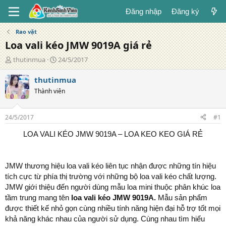
Đăng nhập
Đăng ký
Rao vặt
Loa vali kéo JMW 9019A giá rẻ
T
N
thutinmua
24/5/2017
á
g
c
à
thutinmua
g
y
Thành viên
i
đ
ả
ă
n
24/5/2017
#1
g
LOA VALI KÉO JMW 9019A – LOA KEO KEO GIÁ RẺ
JMW thương hiệu loa vali kéo liên tục nhận được những tín hiệu
tích cực từ phía thị trường với những bộ loa vali kéo chất lượng.
JMW giới thiệu đến người dùng mẫu loa mini thuộc phân khúc loa
tầm trung mang tên
loa vali kéo JMW 9019A.
Mẫu sản phẩm
được thiết kế nhỏ gọn cùng nhiều tính năng hiện đại hỗ trợ tốt mọi
khả năng khác nhau của người sử dụng. Cùng nhau tìm hiểu