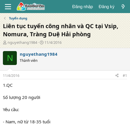
Đăng nhập
Đăng ký
Tuyển dụng
Liên tục tuyển công nhân và QC tại Vsip,
Nomura, Tràng Duệ Hải phòng
T
N
nguyethang1984
11/4/2016
á
g
c
à
nguyethang1984
N
g
y
Thành viên
i
đ
ả
ă
n
11/4/2016
#1
g
1.QC
Số lượng 20 người
Yêu cầu:
- Nam, nữ từ 18-35 tuổi