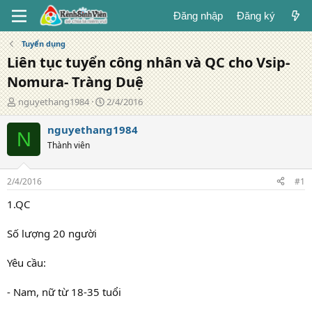
Đăng nhập
Đăng ký
Tuyển dụng
Liên tục tuyển công nhân và QC cho Vsip-
Nomura- Tràng Duệ
T
N
nguyethang1984
2/4/2016
á
g
c
à
nguyethang1984
N
g
y
Thành viên
i
đ
ả
ă
n
2/4/2016
#1
g
1.QC
Số lượng 20 người
Yêu cầu:
- Nam, nữ từ 18-35 tuổi