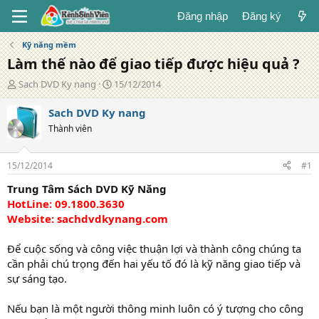
Đăng nhập
Đăng ký
Kỹ năng mềm
Làm thế nào để giao tiếp được hiệu quả ?
T
N
Sach DVD Ky nang
15/12/2014
á
g
c
à
Sach DVD Ky nang
g
y
Thành viên
i
đ
ả
ă
n
15/12/2014
#1
g
Trung Tâm Sách DVD Kỹ Năng
HotLine: 09.1800.3630
Website: sachdvdkynang.com
Để cuộc sống và công việc thuận lợi và thành công chúng ta
cần phải chú trọng đến hai yếu tố đó là kỹ năng giao tiếp và
sự sáng tạo.
Nếu bạn là một người thông minh luôn có ý tượng cho công