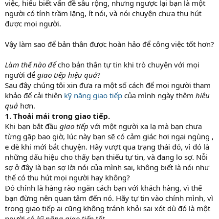
việc, hiểu biết vấn đề sâu rộng, nhưng ngược lại bạn là một
người có tính trầm lặng, ít nói, và nói chuyện chưa thu hút
được mọi người.
Vậy làm sao để bản thân được hoàn hảo để công việc tốt hơn?
Làm thế nào để
cho bản thân tự tin khi trò chuyện với mọi
người để
giao tiếp hiệu quả
?
Sau đây chúng tôi xin đưa ra một số cách để mọi người tham
khảo để cải thiện
kỹ năng giao tiếp
của mình ngày thêm
hiệu
quả
hơn.
1. Thoải mái trong giao tiếp.
Khi bạn bắt đầu
giao tiếp
với một người xa lạ mà bạn chưa
từng gặp bao giờ, lúc này bạn sẽ có cảm giác hơi ngại ngùng ,
e dè khi mới bắt chuyện. Hãy vượt qua trạng thái đó, vì đó là
những dấu hiệu cho thấy bạn thiếu tự tin, và đang lo sợ. Nỗi
sợ ở đây là bạn sợ lời nói của mình sai, không biết là nói như
thế có thu hút mọi người hay không?
Đó chính là hàng rào ngăn cách bạn với khách hàng, vì thế
bạn đừng nên quan tâm đến nó. Hãy tự tin vào chính mình, vì
trong giao tiếp ai cũng không tránh khỏi sai xót dù đó là một
người có
kỹ năng giao tiếp
tốt.