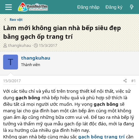
Đăng nhập
Đăng ký
Rao vặt
Làm mới không gian nhà bếp siêu đẹp
bằng gạch ốp trang trí
T
N
thangkuhau
15/3/2017
á
g
c
à
thangkuhau
T
g
y
Thành viên
i
đ
ả
ă
n
15/3/2017
#1
g
Với các tiêu chí và yếu tố trên trong thiết kế nội thất, việc sử
dụng
gạch bông
nhà bếp hiệu quả và phù hợp sở thích là
điều tất cả mọi người ước muốn. Hy vọng
gạch bông
sẽ
mang lại cho gia đình bạn một căn bếp ấm cúng một không
gian ấm ấp cũng những bữa cơm vui vẻ. Để tạo ra nhà bếp lý
tưởng và thẩm mỹ qua mẫu gạch ốp lát độc đáo, mới lạ đang
là xu hướng của nhiều gia đình hiện nay.
Không gian nhà bếp cùng màu sắc
gạch bông trang trí
cần