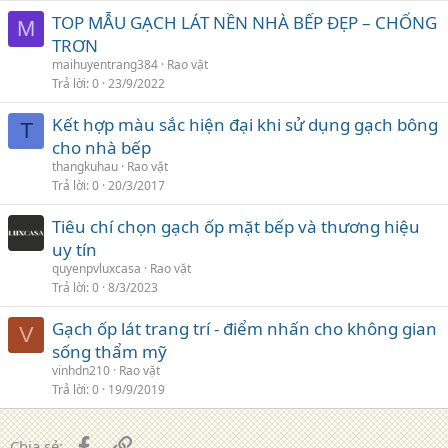
TOP MẪU GẠCH LÁT NỀN NHÀ BẾP ĐẸP – CHỐNG
M
TRƠN
maihuyentrang384
Rao vặt
Trả lời
0
23/9/2022
Kết hợp màu sắc hiện đại khi sử dụng gạch bông
T
cho nhà bếp
thangkuhau
Rao vặt
Trả lời
0
20/3/2017
Tiêu chí chọn gạch ốp mặt bếp và thương hiệu
uy tín
quyenpvluxcasa
Rao vặt
Trả lời
0
8/3/2023
Gạch ốp lát trang trí - điểm nhấn cho không gian
V
sống thẩm mỹ
vinhdn210
Rao vặt
Trả lời
0
19/9/2019
Facebook
Liên kết
Chia sẻ: