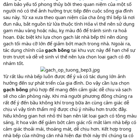
đảm bảo yếu tố phong thủy bởi theo quan niệm của một số
người nó có thể ảnh hưởng trực tiếp đến cuộc sống gia đình
sau này. Từ xa xưa theo quan niệm của cha ông thì bếp là nơi
đun nấu, bắt nguồn từ lửa thuộc tính Hỏa vì thế nên sử dụng
gam màu vàng hoặc nâu, kỵ màu đỏ để tránh sinh ra hoả
hoạn. Đặc biệt khi lựa chọn gạch lát nhà bếp thì nên dùng
gạch tối màu cỡ lớn để giảm bớt mạch trong nhà. Ngoài ra,
tác dụng chính của
gạch bông
tại khu vực này để hạn chế sự
trơn trượt và dễ vệ sinh vì thế nên lựa chọn loại gạch có độ
nhám tốt.
Từ rất lâu nhà bếp luôn được để ý và có tác dụng lớn ảnh
hưởng đến sự phát triển của gia đình. Do vậy cần lựa chọn
gạch bông
phù hợp để mang đến cảm giác dễ chịu và sạch
sẽ cho căn phòng này. Khi mà người phương đông chúng ra
rất để ý đến bầu không khí trong bữa ăn cùng cảm giác dễ
chịu vì vậy tính thẩm mỹ được chú ý nhiều hơn trước đây.
Nếu không gian hơi nhỏ thì bạn nên lát loại gạch có tông màu
sáng, ít hoa văn để giảm bớt cảm giác rối mắt làm nhà bếp có
cảm giác thoải mái, thoáng mát, dễ chịu hơn. Kết hợp trong
nhà bếp của những căn nhà hiện đại thời này thì chúng ta có