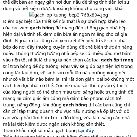
thể đặt bàn ăn ngay gần nơi đun nấu để tăng tính tiện lợi sử
dụng và tiết kiệm được khoảng không cho công việc khác.
Điểm đặc biệt của thiết kế nội thất là sự phối hợp khéo léo
của các viên
gạch bông
để mang đến không gian nhà bếp
hiện đại và tinh tế, đem đến bữa ăn ngon miệng cho cả gia
đình. Ngoài ra ta cũng cần xem xét đến yếu tố vệ sinh nhà
bếp do nơi đây thường xuyên dùng để chế biến thức ăn hàng
ngày. Thông thường tường nhà bếp sẽ có nhiều dầu mỡ bám
vào nên tốt nhất là chúng ta nên chọn các loại
gạch ốp trang
trí
trơn bóng để ốp tường. Như vậy sẽ giúp bạn tiện lợi trong
công tác lau dọn, vệ sinh sau mỗi lần nấu nướng xong nếu
như có vết bẩn nào bám lại thì rất đơn giản loại bỏ chúng một
cách tiện lợi nhất có thể. Còn về màu sắc thì tùy vào ý thích
của từng người có thể chọn màu tươi sáng hoặc trung tính để
mang lại cảm giác ấm cúng mà đảm bảo phong cách trẻ
trung, năng động. Khi dùng
gạch bông
thì các bạn cũng chỉ
cần chỉ tập trung quanh khu vực nấu nướng và ốp lát với độ
cao vừa phải tầm hơn 1m là đủ dùng, vừa làm sáng căn nhà
mà lại tiết kiệm được ngân sách không cần thiết.
Tham khảo một số mẫu gạch bông
tại đây
Trên thị trường hiện nay gạch bông được chế tạo và sản xuất