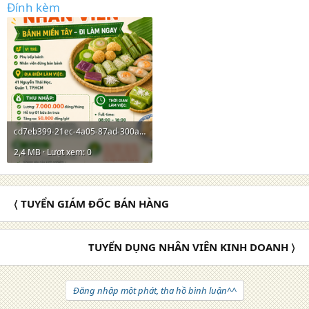
Đính kèm
cd7eb399-21ec-4a05-87ad-300a37673570.png
2,4 MB · Lượt xem: 0
〈 TUYỂN GIÁM ĐỐC BÁN HÀNG
TUYỂN DỤNG NHÂN VIÊN KINH DOANH 〉
Đăng nhập một phát, tha hồ bình luận^^