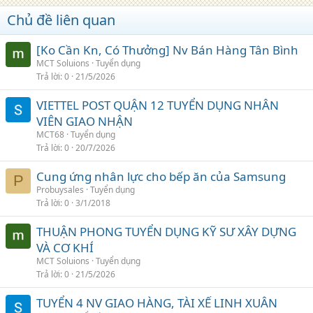
Chủ đề liên quan
[Ko Cần Kn, Có Thưởng] Nv Bán Hàng Tân Bình
MCT Soluions
Tuyển dụng
Trả lời
0
21/5/2026
VIETTEL POST QUẬN 12 TUYỂN DỤNG NHÂN
VIÊN GIAO NHẬN
MCT68
Tuyển dụng
Trả lời
0
20/7/2026
Cung ứng nhân lực cho bếp ăn của Samsung
P
Probuysales
Tuyển dụng
Trả lời
0
3/1/2018
THUẬN PHONG TUYỂN DỤNG KỸ SƯ XÂY DỰNG
VÀ CƠ KHÍ
MCT Soluions
Tuyển dụng
Trả lời
0
21/5/2026
TUYỂN 4 NV GIAO HÀNG, TÀI XẾ LINH XUÂN