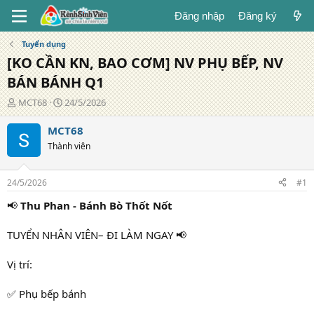
Đăng nhập
Đăng ký
Tuyển dụng
[KO CẦN KN, BAO CƠM] NV PHỤ BẾP, NV
BÁN BÁNH Q1
T
N
MCT68
24/5/2026
á
g
c
à
MCT68
g
y
Thành viên
i
đ
ả
ă
n
24/5/2026
#1
g
📢
Thu Phan - Bánh Bò Thốt Nốt
TUYỂN NHÂN VIÊN– ĐI LÀM NGAY 📢
Vị trí:
✅ Phụ bếp bánh