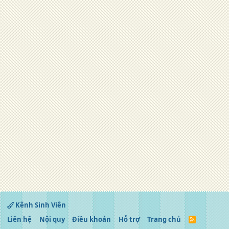
Kênh Sinh Viên
Liên hệ
Nội quy
Điều khoản
Hỗ trợ
Trang chủ
R
S