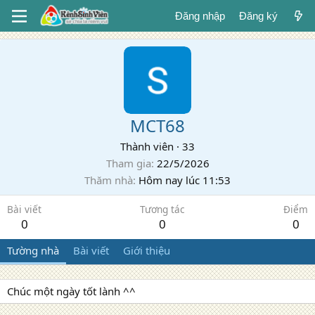
Đăng nhập
Đăng ký
MCT68
Thành viên
·
33
Tham gia
22/5/2026
Thăm nhà
Hôm nay lúc 11:53
Bài viết
Tương tác
Điểm
0
0
0
Tường nhà
Bài viết
Giới thiệu
Chúc một ngày tốt lành ^^