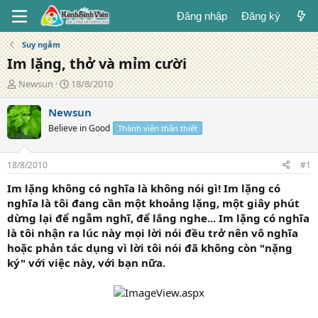
Đăng nhập
Đăng ký
Suy ngẫm
Im lặng, thở và mỉm cười
T
N
Newsun
18/8/2010
á
g
c
à
Newsun
g
y
Believe in Good
Thành viên thân thiết
i
đ
ả
ă
n
18/8/2010
#1
g
Im lặng không có nghĩa là không nói gì! Im lặng có
nghĩa là tôi đang cần một khoảng lặng, một giây phút
dừng lại để ngẫm nghĩ, để lắng nghe... Im lặng có nghĩa
là tôi nhận ra lúc này mọi lời nói đều trở nên vô nghĩa
hoặc phản tác dụng vì lời tôi nói đã không còn "nặng
ký" với việc này, với bạn nữa.