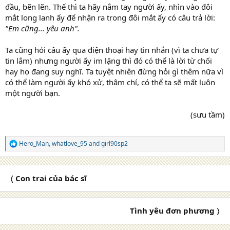
đầu, bẽn lẽn. Thế thì ta hãy nắm tay người ấy, nhìn vào đôi
mắt long lanh ấy để nhận ra trong đôi mắt ấy có câu trả lời:
"Em cũng... yêu anh".
Ta cũng hỏi câu ấy qua điện thoại hay tin nhắn (vì ta chưa tự
tin lắm) nhưng người ấy im lặng thì đó có thể là lời từ chối
hay họ đang suy nghĩ. Ta tuyệt nhiên đừng hỏi gì thêm nữa vì
có thể làm người ấy khó xử, thậm chí, có thể ta sẽ mất luôn
một người bạn.
(sưu tầm)
Hero_Man
,
whatlove_95
and
girl90sp2
R
e
a
c
〈 Con trai của bác sĩ
t
i
o
n
Tình yêu đơn phương 〉
s
: