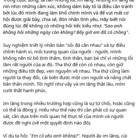
nín nhịn những cảm xúc, không dám bày tỏ là điều cần tránh
bởi lúc đó mình đang làm khổ chính mình và để vụt mất cơ
hội được giãi bày, chia sẻ, đón nhận tình yêu. Hãy biết nói
đúng lúc để không có những hối tiếc kiểu như:
“Sao anh
không hỏi những ngày còn không? Bây giờ em đã có chồng".
Suy nghiệm triết lý nhân bản "sỏi đá cần nhau" và tự điều
chỉnh hành vi, mối tương quan của người - người, mình
không nên từ bỏ tình thâm, tình thân, bạn bè chỉ vì những lỗi
lầm rất người của ai đó. Tha thứ để còn có nhau, còn giữ
những điều tốt đẹp, vẹn nguyên về nhau. Tha thứ cũng làm
người ta thay đổi, cải biến được một con người và nâng chất
bản thân mình. Tôi nghĩ như vậy và im lặng thật lâu, mỉm
cười thật hạnh phúc.
Im lặng trong nhiều trường hợp cũng là sự từ chối, hoặc cũng
có thể là đồng ý. Hiểu như thế nào thì cần phải có sự quan
sát, cần dựa trên mối quan hệ thực tế của mình và người
được đề nghị (về một quyết định nào đó).
Ví dụ ta hỏi:
"Em có yêu anh không?".
Người ấy im lặng, cúi