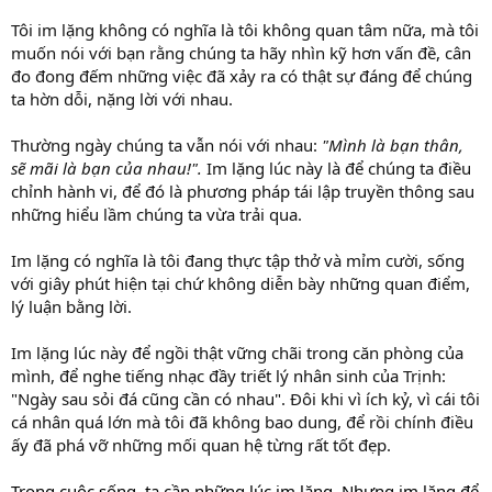
Tôi im lặng không có nghĩa là tôi không quan tâm nữa, mà tôi
muốn nói với bạn rằng chúng ta hãy nhìn kỹ hơn vấn đề, cân
đo đong đếm những việc đã xảy ra có thật sự đáng để chúng
ta hờn dỗi, nặng lời với nhau.
Thường ngày chúng ta vẫn nói với nhau:
"Mình là bạn thân,
sẽ mãi là bạn của nhau!".
Im lặng lúc này là để chúng ta điều
chỉnh hành vi, để đó là phương pháp tái lập truyền thông sau
những hiểu lầm chúng ta vừa trải qua.
Im lặng có nghĩa là tôi đang thực tập thở và mỉm cười, sống
với giây phút hiện tại chứ không diễn bày những quan điểm,
lý luận bằng lời.
Im lặng lúc này để ngồi thật vững chãi trong căn phòng của
mình, để nghe tiếng nhạc đầy triết lý nhân sinh của Trịnh:
"Ngày sau sỏi đá cũng cần có nhau". Đôi khi vì ích kỷ, vì cái tôi
cá nhân quá lớn mà tôi đã không bao dung, để rồi chính điều
ấy đã phá vỡ những mối quan hệ từng rất tốt đẹp.
Trong cuộc sống, ta cần những lúc im lặng. Nhưng im lặng để