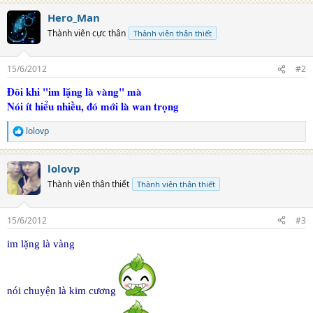
Hero_Man
Thành viên cực thân
Thành viên thân thiết
15/6/2012
#2
Đôi khi "im lặng là vàng" mà
Nói ít hiểu nhiều, đó mới là wan trọng
lolovp
R
e
a
lolovp
c
t
Thành viên thân thiết
Thành viên thân thiết
i
o
n
15/6/2012
#3
s
:
im lặng là vàng
nói chuyện là kim cương