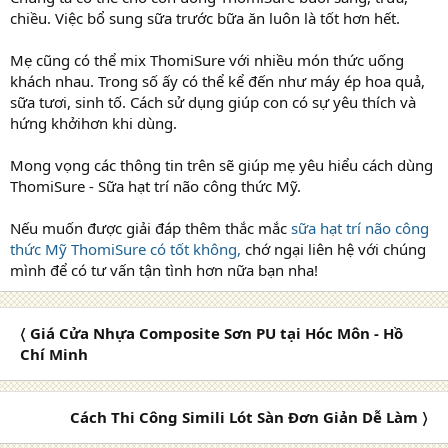
chiều. Việc bổ sung sữa trước bữa ăn luôn là tốt hơn hết.
Mẹ cũng có thể mix ThomiSure với nhiều món thức uống
khách nhau. Trong số ấy có thể kể đến như máy ép hoa quả,
sữa tươi, sinh tố. Cách sử dụng giúp con có sự yêu thích và
hứng khởihơn khi dùng.
Mong vọng các thông tin trên sẽ giúp mẹ yêu hiểu cách dùng
ThomiSure - Sữa hạt trí não công thức Mỹ.
Nếu muốn được giải đáp thêm thắc mắc
sữa hạt trí não công
thức Mỹ ThomiSure có tốt không,
chớ ngại liên hệ với chúng
mình để có tư vấn tận tình hơn nữa bạn nha!
〈 Giá Cửa Nhựa Composite Sơn PU tại Hóc Môn - Hồ
Chí Minh
Cách Thi Công Simili Lót Sàn Đơn Giản Dễ Làm 〉