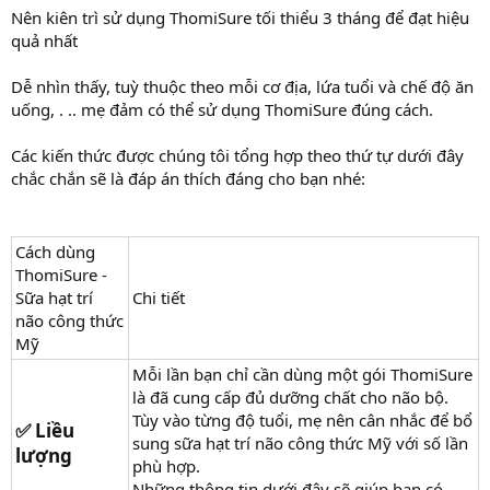
Nên kiên trì sử dụng ThomiSure tối thiểu 3 tháng để đạt hiệu
quả nhất
Dễ nhìn thấy, tuỳ thuộc theo mỗi cơ địa, lứa tuổi và chế độ ăn
uống, . .. mẹ đảm có thể sử dụng ThomiSure đúng cách.
Các kiến thức được chúng tôi tổng hợp theo thứ tự dưới đây
chắc chắn sẽ là đáp án thích đáng cho bạn nhé:
Cách dùng
ThomiSure -
Sữa hạt trí
Chi tiết
não công thức
Mỹ
Mỗi lần bạn chỉ cần dùng một gói ThomiSure
là đã cung cấp đủ dưỡng chất cho não bộ.
Tùy vào từng độ tuổi, mẹ nên cân nhắc để bổ
✅ Liều
sung sữa hạt trí não công thức Mỹ với số lần
lượng​
phù hợp.
Những thông tin dưới đây sẽ giúp bạn có