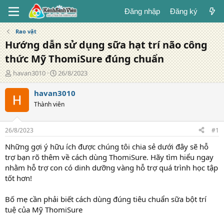
Đăng nhập
Đăng ký
Rao vặt
Hướng dẫn sử dụng sữa hạt trí não công
thức Mỹ ThomiSure đúng chuẩn
T
N
havan3010
26/8/2023
á
g
c
à
havan3010
g
y
Thành viên
i
đ
ả
ă
n
26/8/2023
#1
g
Những gợi ý hữu ích được chúng tôi chia sẻ dưới đây sẽ hỗ
trợ bạn rõ thêm về cách dùng ThomiSure. Hãy tìm hiểu ngay
nhằm hỗ trợ con có dinh dưỡng vàng hỗ trợ quá trình học tập
tốt hơn!
Bố mẹ cần phải biết cách dùng đúng tiêu chuẩn sữa bột trí
tuệ của Mỹ ThomiSure