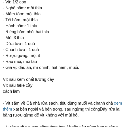
- Vịt: 1/2 con
- Nghệ băm: một thìa
- Mắm tôm: một thìa
- Tỏi băm: một thìa
- Hành băm: 1 thìa
- Riềng băm nhỏ: hai thìa
- Mẻ: 3 thìa
- Dừa tươi: 1 quả
- Chanh tươi: 1 quả
- Rượu gừng: một ít
- Rau mùi, mùi tàu
- Gia vị: dầu ăn, mì chính, hạt nêm, muối.
Vịt nấu kém chất lượng cầy
Vịt nấu fake cầy
cách làm
- Vịt sắm về Cả nhà rửa sạch, tiêu dùng muối và chanh chà
xem
thêm
xát bên ngoài và bên trong, sau ngừng thi côngĐây rửa lại
bằng rượu gừng để vịt không với mùi hôi.
- Nướng vịt sơ qua bằng than hoa ( hoặc tiêu dùng kẹp nướng