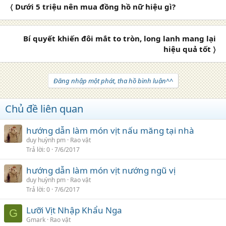
〈 Dưới 5 triệu nên mua đồng hồ nữ hiệu gì?
Bí quyết khiến đôi mắt to tròn, long lanh mang lại
hiệu quả tốt 〉
Đăng nhập một phát, tha hồ bình luận^^
Chủ đề liên quan
hướng dẫn làm món vịt nấu măng tại nhà
duy huỳnh pm
Rao vặt
Trả lời
0
7/6/2017
hướng dẫn làm món vịt nướng ngũ vị
duy huỳnh pm
Rao vặt
Trả lời
0
7/6/2017
Lưỡi Vịt Nhập Khẩu Nga
G
Gmark
Rao vặt