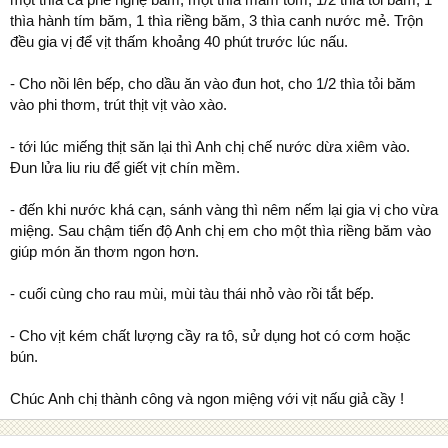
thìa hành tím băm, 1 thìa riềng băm, 3 thìa canh nước mẻ. Trộn
đều gia vị để vịt thấm khoảng 40 phút trước lúc nấu.
- Cho nồi lên bếp, cho dầu ăn vào đun hot, cho 1/2 thìa tỏi băm
vào phi thơm, trút thịt vịt vào xào.
- tới lúc miếng thịt săn lại thì Anh chị chế nước dừa xiêm vào.
Đun lửa liu riu để giết vịt chín mềm.
- đến khi nước khá cạn, sánh vàng thì nêm nếm lại gia vị cho vừa
miệng. Sau chậm tiến độ Anh chị em cho một thìa riềng băm vào
giúp món ăn thơm ngon hơn.
- cuối cùng cho rau mùi, mùi tàu thái nhỏ vào rồi tắt bếp.
- Cho vịt kém chất lượng cầy ra tô, sử dụng hot có cơm hoặc
bún.
Chúc Anh chị thành công và ngon miệng với vịt nấu giả cầy !