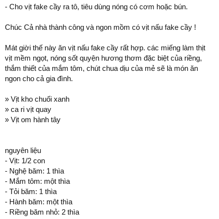
- Cho vịt fake cầy ra tô, tiêu dùng nóng có cơm hoặc bún.
Chúc Cả nhà thành công và ngon mồm có vịt nấu fake cầy !
Mát giời thế này ăn vịt nấu fake cầy rất hợp. các miếng làm thịt
vịt mềm ngọt, nóng sốt quyện hương thơm đặc biệt của riềng,
thắm thiết của mắm tôm, chút chua dịu của mẻ sẽ là món ăn
ngon cho cả gia đình.
» Vịt kho chuối xanh
» ca ri vịt quay
» Vịt om hành tây
nguyên liệu
- Vịt: 1/2 con
- Nghệ băm: 1 thìa
- Mắm tôm: một thìa
- Tỏi băm: 1 thìa
- Hành băm: một thìa
- Riềng băm nhỏ: 2 thìa