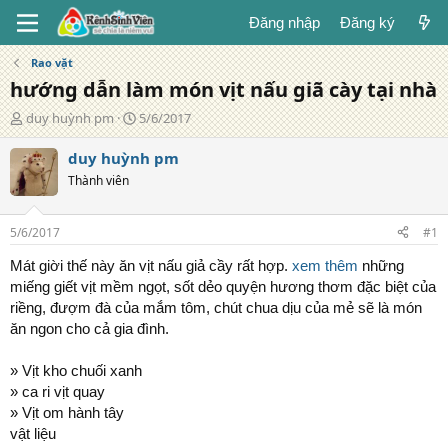
Đăng nhập
Đăng ký
Rao vặt
hướng dẫn làm món vịt nấu giã cày tại nhà
T
N
duy huỳnh pm
5/6/2017
á
g
c
à
duy huỳnh pm
g
y
Thành viên
i
đ
ả
ă
n
5/6/2017
#1
g
Mát giời thế này ăn vịt nấu giả cầy rất hợp.
xem thêm
những
miếng giết vịt mềm ngọt, sốt dẻo quyện hương thơm đặc biệt của
riềng, đượm đà của mắm tôm, chút chua dịu của mẻ sẽ là món
ăn ngon cho cả gia đình.
» Vịt kho chuối xanh
» ca ri vịt quay
» Vịt om hành tây
vật liệu