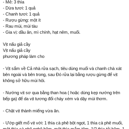
- Mẻ: 3 thìa
- Dừa tươi: 1 quả
- Chanh tươi: 1 quả
- Rượu gừng: một ít
- Rau mùi, mùi tàu
- Gia vị: dầu ăn, mì chính, hạt nêm, muối.
Vịt nấu giả cầy
Vịt nấu giả cầy
phương pháp làm cho
- Vịt sắm về Cả nhà rửa sạch, tiêu dùng muối và chanh chà xát
bên ngoài và bên trong, sau Đó rửa lại bằng rượu gừng để vịt
không sở hữu mùi hôi.
- Nướng vịt sơ qua bằng than hoa ( hoặc dùng kẹp nướng trên
bếp ga) để da vịt tương đối cháy xém và dậy mùi thơm.
- Chặt vịt thành miếng vừa ăn.
- Ướp giết mổ vịt với: 1 thìa cà phê bột ngọt, 1 thìa cà phê muối,
một thìa cà phê nghệ băm, một thìa mắm tôm, 1/2 thìa tỏi băm, 1