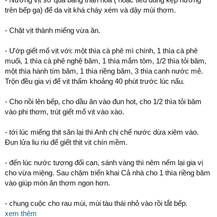
trên bếp ga) để da vịt khá cháy xém và dậy mùi thơm.
- Chặt vịt thành miếng vừa ăn.
- Ướp giết mổ vịt với: một thìa cà phê mì chính, 1 thìa cà phê
muối, 1 thìa cà phê nghệ băm, 1 thìa mắm tôm, 1/2 thìa tỏi băm,
một thìa hành tím băm, 1 thìa riềng băm, 3 thìa canh nước mẻ.
Trộn đều gia vị để vịt thấm khoảng 40 phút trước lúc nấu.
- Cho nồi lên bếp, cho dầu ăn vào đun hot, cho 1/2 thìa tỏi băm
vào phi thơm, trút giết mổ vịt vào xào.
- tới lúc miếng thịt săn lại thì Anh chị chế nước dừa xiêm vào.
Đun lửa liu riu để giết thịt vịt chín mềm.
- đến lúc nước tương đối cạn, sánh vàng thì nêm nếm lại gia vị
cho vừa miệng. Sau chậm triển khai Cả nhà cho 1 thìa riềng băm
vào giúp món ăn thơm ngon hơn.
- chung cuộc cho rau mùi, mùi tàu thái nhỏ vào rồi tắt bếp.
xem thêm