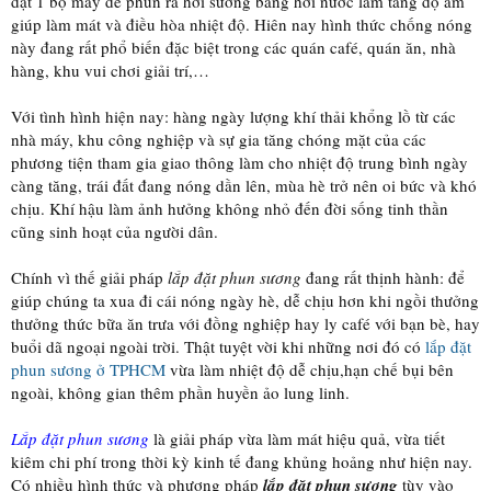
đặt 1 bộ máy để phun ra hơi sương bằng hơi nước làm tăng độ ẩm
giúp làm mát và điều hòa nhiệt độ. Hiên nay hình thức chống nóng
này đang rất phổ biến đặc biệt trong các quán café, quán ăn, nhà
hàng, khu vui chơi giải trí,…
Với tình hình hiện nay: hàng ngày lượng khí thải khổng lồ từ các
nhà máy, khu công nghiệp và sự gia tăng chóng mặt của các
phương tiện tham gia giao thông làm cho nhiệt độ trung bình ngày
càng tăng, trái đất đang nóng dần lên, mùa hè trở nên oi bức và khó
chịu. Khí hậu làm ảnh hưởng không nhỏ đến đời sống tinh thần
cũng sinh hoạt của người dân.
Chính vì thế giải pháp
lắp đặt phun sương
đang rất thịnh hành: để
giúp chúng ta xua đi cái nóng ngày hè, dễ chịu hơn khi ngồi thưởng
thưởng thức bữa ăn trưa với đồng nghiệp hay ly café với bạn bè, hay
buổi dã ngoại ngoài trời. Thật tuyệt vời khi những nơi đó có
lắp đặt
phun sương ở TPHCM
vừa làm nhiệt độ dễ chịu,hạn chế bụi bên
ngoài, không gian thêm phần huyền ảo lung linh.
Lắp đặt phun sương
là giải pháp vừa làm mát hiệu quả, vừa tiết
kiêm chi phí trong thời kỳ kinh tế đang khủng hoảng như hiện nay.
Có nhiều hình thức và phương pháp
lắp đặt phun sương
tùy vào