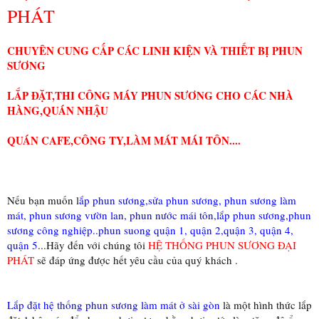
PHÁT
CHUYÊN CUNG CẤP CÁC LINH KIỆN VÀ THIẾT BỊ PHUN
SƯƠNG
LẮP ĐẶT,THI CÔNG MÁY PHUN SƯƠNG CHO CÁC NHÀ
HÀNG,QUÁN NHẬU
QUÁN CAFE,CÔNG TY,LÀM MÁT MÁI TÔN....
Nếu bạn muốn l
ắp phun sương,sửa phun sương, phun sương làm
mát, phun sương vườn lan, phun nước mái tôn,lắp phun sương,phun
sương công nghiệp..phun suong quận 1, quận 2,quận 3, quận 4,
quận 5
...Hãy đến với chúng tôi
HỆ THỐNG PHUN SƯƠNG ĐẠI
PHÁT
sẽ đáp ứng được hết yêu cầu của quý khách .
Lắp đặt hệ thống phun sương làm mát ở sài gòn
là một hình thức lắp