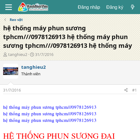
Đăng nhập
Đăng ký
Rao vặt
hệ thống máy phun sương
tphcm///0978126913 hệ thống máy phun
sương tphcm///0978126913 hệ thống máy
T
N
tanghieu2
31/7/2016
á
g
c
à
tanghieu2
g
y
Thành viên
i
đ
ả
ă
n
31/7/2016
#1
g
hệ thống máy phun sương tphcm///0978126913
hệ thống máy phun sương tphcm///0978126913
hệ thống máy phun sương tphcm///0978126913
HỆ THỐNG PHUN SƯƠNG ĐẠI