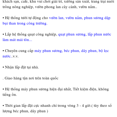
khách sạn, cafe, khu vui chơi giải trí, xưởng sản xuất, trang trại nuôi
trồng nông nghiệp, vườn phong lan cây cảnh, vườn nấm..
• Hệ thống tưới tự động cho
vườn lan, vườn nấm, phun sương dập
bụi than trong công trường.
• Lắp hệ thống quạt công nghiệp,
quạt phun sương, lắp phun nước
làm mát mái tôn...
• Chuyên cung cấp
máy phun sương, béc phun, dây phun, bộ lọc
nước.
.v.v.
• Nhận lắp đặt tại nhà.
. Giao hàng tận nơi trên toàn quốc
• Hệ thống máy phun sương hiện đại nhất, Tiết kiệm điện, không
tiếng ồn.
• Thời gian lắp đặt cực nhanh chỉ trong vòng 3 - 4 giờ.( tùy theo số
lượng béc phun, dây phun )