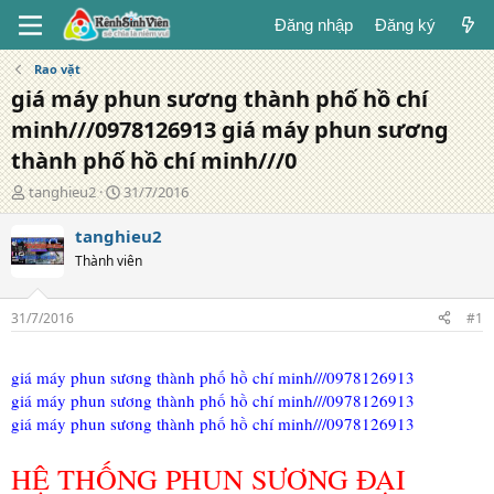
Đăng nhập
Đăng ký
Rao vặt
giá máy phun sương thành phố hồ chí
minh///0978126913 giá máy phun sương
thành phố hồ chí minh///0
T
N
tanghieu2
31/7/2016
á
g
c
à
tanghieu2
g
y
Thành viên
i
đ
ả
ă
n
31/7/2016
#1
g
giá máy phun sương thành phố hồ chí minh///0978126913
giá máy phun sương thành phố hồ chí minh///0978126913
giá máy phun sương thành phố hồ chí minh///0978126913
HỆ THỐNG PHUN SƯƠNG ĐẠI