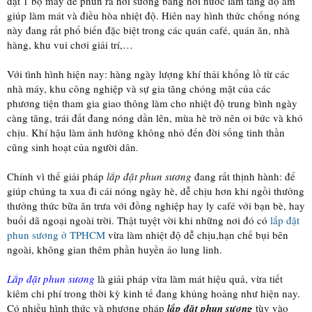
đặt 1 bộ máy để phun ra hơi sương bằng hơi nước làm tăng độ ẩm
giúp làm mát và điều hòa nhiệt độ. Hiên nay hình thức chống nóng
này đang rất phổ biến đặc biệt trong các quán café, quán ăn, nhà
hàng, khu vui chơi giải trí,…
Với tình hình hiện nay: hàng ngày lượng khí thải khổng lồ từ các
nhà máy, khu công nghiệp và sự gia tăng chóng mặt của các
phương tiện tham gia giao thông làm cho nhiệt độ trung bình ngày
càng tăng, trái đất đang nóng dần lên, mùa hè trở nên oi bức và khó
chịu. Khí hậu làm ảnh hưởng không nhỏ đến đời sống tinh thần
cũng sinh hoạt của người dân.
Chính vì thế giải pháp
lắp đặt phun sương
đang rất thịnh hành: để
giúp chúng ta xua đi cái nóng ngày hè, dễ chịu hơn khi ngồi thưởng
thưởng thức bữa ăn trưa với đồng nghiệp hay ly café với bạn bè, hay
buổi dã ngoại ngoài trời. Thật tuyệt vời khi những nơi đó có
lắp đặt
phun sương ở TPHCM
vừa làm nhiệt độ dễ chịu,hạn chế bụi bên
ngoài, không gian thêm phần huyền ảo lung linh.
Lắp đặt phun sương
là giải pháp vừa làm mát hiệu quả, vừa tiết
kiêm chi phí trong thời kỳ kinh tế đang khủng hoảng như hiện nay.
Có nhiều hình thức và phương pháp
lắp đặt phun sương
tùy vào