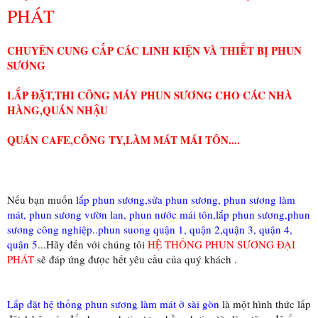
PHÁT
CHUYÊN CUNG CẤP CÁC LINH KIỆN VÀ THIẾT BỊ PHUN
SƯƠNG
LẮP ĐẶT,THI CÔNG MÁY PHUN SƯƠNG CHO CÁC NHÀ
HÀNG,QUÁN NHẬU
QUÁN CAFE,CÔNG TY,LÀM MÁT MÁI TÔN....
Nếu bạn muốn l
ắp phun sương,sửa phun sương, phun sương làm
mát, phun sương vườn lan, phun nước mái tôn,lắp phun sương,phun
sương công nghiệp..phun suong quận 1, quận 2,quận 3, quận 4,
quận 5
...Hãy đến với chúng tôi
HỆ THỐNG PHUN SƯƠNG ĐẠI
PHÁT
sẽ đáp ứng được hết yêu cầu của quý khách .
Lắp đặt hệ thống phun sương làm mát ở sài gòn
là một hình thức lắp