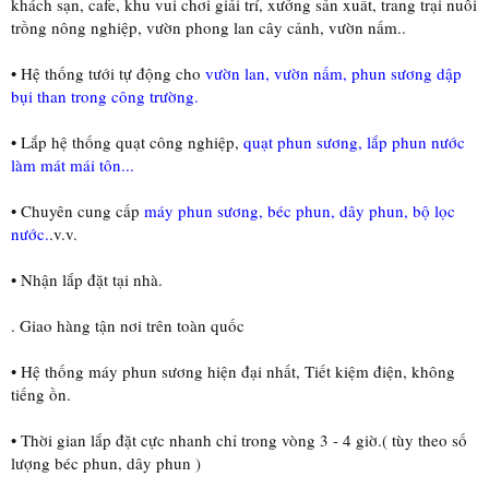
khách sạn, cafe, khu vui chơi giải trí, xưởng sản xuất, trang trại nuôi
trồng nông nghiệp, vườn phong lan cây cảnh, vườn nấm..
• Hệ thống tưới tự động cho
vườn lan, vườn nấm, phun sương dập
bụi than trong công trường.
• Lắp hệ thống quạt công nghiệp,
quạt phun sương, lắp phun nước
làm mát mái tôn...
• Chuyên cung cấp
máy phun sương, béc phun, dây phun, bộ lọc
nước.
.v.v.
• Nhận lắp đặt tại nhà.
. Giao hàng tận nơi trên toàn quốc
• Hệ thống máy phun sương hiện đại nhất, Tiết kiệm điện, không
tiếng ồn.
• Thời gian lắp đặt cực nhanh chỉ trong vòng 3 - 4 giờ.( tùy theo số
lượng béc phun, dây phun )