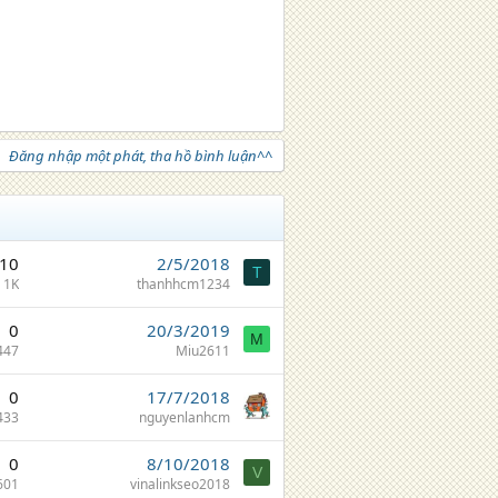
Đăng nhập một phát, tha hồ bình luận^^
10
2/5/2018
T
1K
thanhhcm1234
0
20/3/2019
M
447
Miu2611
0
17/7/2018
433
nguyenlanhcm
0
8/10/2018
V
601
vinalinkseo2018