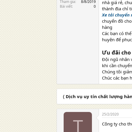
Tham gia
8/8/2019
nhà giá rẻ, ch
Bài viết
0
thành địa chỉ 
Xe tải chuyển
chuyển đồ cho 
hàng
Các bạn có thể
huyện để phục
Ưu đãi cho 
Đội ngũ nhân v
khi cần chuyển
Chúng tôi giảm
Chúc các bạn 
〈 Dịch vụ uy tín chất lượng hà
25/2/2020
T
Công ty cho th