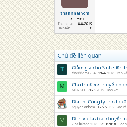
thanhhaihcm
Thành viên
Tham gia
8/8/2019
Bài viết
0
Chủ đề liên quan
Giảm giá cho Sinh viên 
T
thanhhcm1234
19/4/2018
Rao vặ
Cho thuê xe chuyển phòn
M
Miu2611
20/3/2019
Rao vặt
Địa chỉ Công ty cho thu
nguyenlanhcm
17/7/2018
Rao vặ
Dịch vụ taxi tải chuyển
V
vinalinkseo2018
8/10/2018
Rao v