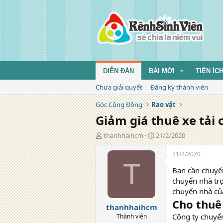
DIỄN ĐÀN
BÀI MỚI
TIỆN ÍC
Chưa giải quyết
Đăng ký thành viên
Góc Cộng Đồng
Rao vặt
Giảm giá thuê xe tải 
T
N
thanhhaihcm
21/2/2020
á
g
c
à
21/2/2020
g
y
T
Bạn cần chuyể
i
đ
ả
ă
chuyển nhà trọ
n
chuyển nhà của
g
Cho thuê 
thanhhaihcm
Công ty chuyển
Thành viên