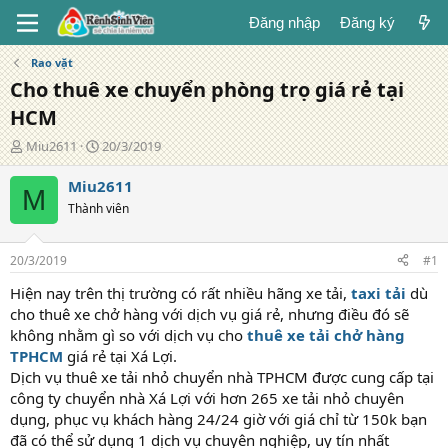
Đăng nhập
Đăng ký
Rao vặt
Cho thuê xe chuyển phòng trọ giá rẻ tại
HCM
T
N
Miu2611
20/3/2019
á
g
c
à
Miu2611
M
g
y
Thành viên
i
đ
ả
ă
n
20/3/2019
#1
g
Hiện nay trên thị trường có rất nhiều hãng xe tải,
taxi tải
dù
cho thuê xe chở hàng với dịch vụ giá rẻ, nhưng điều đó sẽ
không nhằm gì so với dịch vụ cho
thuê xe tải chở hàng
TPHCM
giá rẻ tại Xá Lợi.
Dịch vụ thuê xe tải nhỏ chuyển nhà TPHCM được cung cấp tại
công ty chuyển nhà Xá Lợi với hơn 265 xe tải nhỏ chuyên
dụng, phục vụ khách hàng 24/24 giờ với giá chỉ từ 150k bạn
đã có thể sử dụng 1 dịch vụ chuyên nghiệp, uy tín nhất